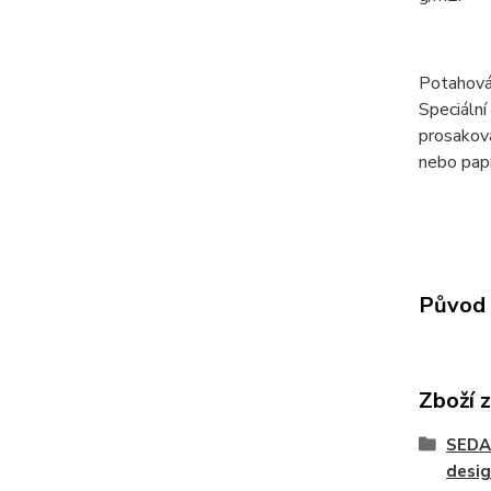
Potahová
Speciální
prosaková
nebo papí
Původ 
Zboží 
SEDA
desig