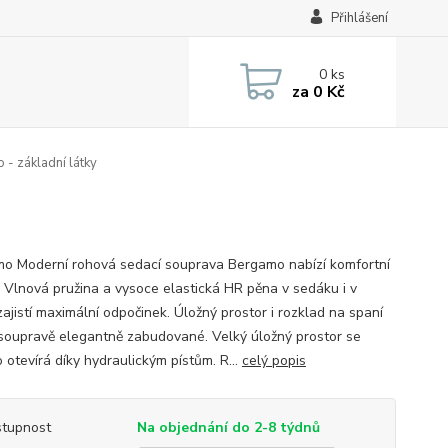
Přihlášení
0
ks
za
0 Kč
- základní látky
o Moderní rohová sedací souprava Bergamo nabízí komfortní
. Vlnová pružina a vysoce elastická HR pěna v sedáku i v
ajistí maximální odpočinek. Úložný prostor i rozklad na spaní
 soupravě elegantně zabudované. Velký úložný prostor se
 otevírá díky hydraulickým pístům. R...
celý popis
tupnost
Na objednání do 2-8 týdnů