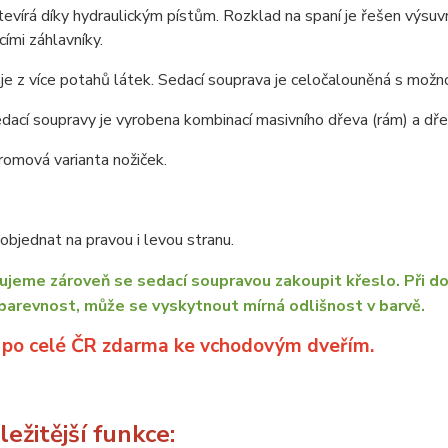
tevírá díky hydraulickým pístům. Rozklad na spaní je řešen vý
ími záhlavníky.
je z více potahů látek. Sedací souprava je celočalouněná s možno
dací soupravy je vyrobena kombinací masivního dřeva (rám) a dřev
omová varianta nožiček.
bjednat na pravou i levou stranu.
jeme zároveň se sedací soupravou zakoupit křeslo. Při do
barevnost, může se vyskytnout mírná odlišnost v barvě.
 po celé ČR zdarma ke vchodovým dveřím.
ežitější funkce: