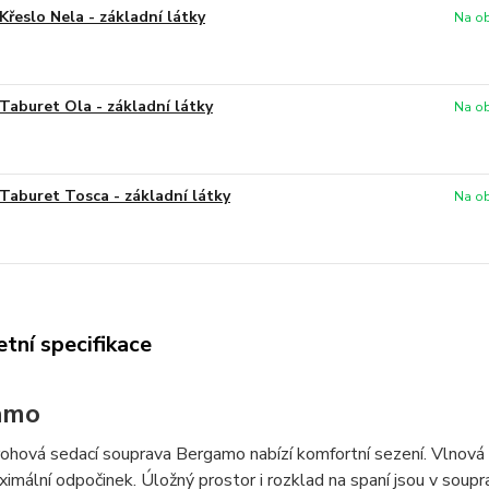
Křeslo Nela - základní látky
Na ob
Taburet Ola - základní látky
Na ob
Taburet Tosca - základní látky
Na ob
tní specifikace
amo
ohová sedací souprava Bergamo nabízí komfortní sezení. Vlnová 
aximální odpočinek. Úložný prostor i rozklad na spaní jsou v sou