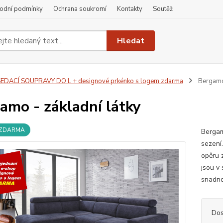
odní podmínky
Ochrana soukromí
Kontakty
Soutěž
Hledat
EDACÍ SOUPRAVY DO L + designové prkénko s logem zdarma
Bergamo 
amo - základní látky
 ZDARMA
Bergam
sezení
opěru z
jsou v
snadno
Dos