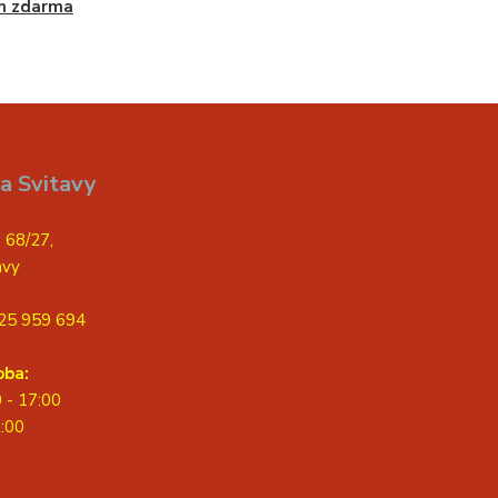
m zdarma
a Svitavy
 68/27,
avy
25 959 694
oba:
0 - 17:00
2:00