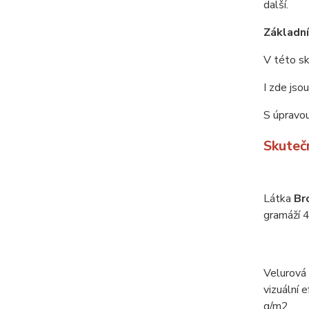
další.
Základní 
V této sk
I zde jso
S úpravou
Skuteč
Látka
Br
gramáží 4
Velurová
vizuální 
g/m2.