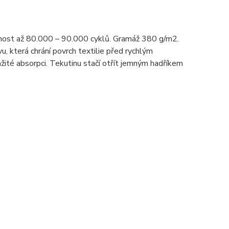
nost až 80.000 – 90.000 cyklů. Gramáž 380 g/m2.
u, která chrání povrch textilie před rychlým
žité absorpci. Tekutinu stačí otřít jemným hadříkem