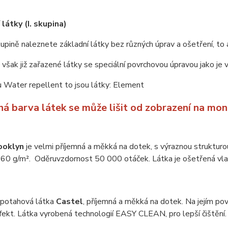
látky (I. skupina)
upině naleznete základní látky bez různých úprav a ošetření, to 
u však již zařazené látky se speciální povrchovou úpravou jako je
 Water repellent to jsou látky: Element
ná barva látek se může lišit od zobrazení na mon
ooklyn
je velmi příjemná a měkká na dotek, s výraznou struktur
60 g/m². Oděruvzdornost 50 000 otáček. Látka je ošetřená vlas
 potahová látka
Castel
, příjemná a měkká na dotek. Na jejím pov
efekt. Látka vyrobená technologií EASY CLEAN, pro lepší čiště