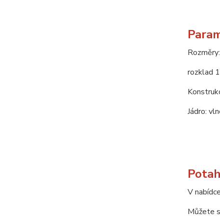
Param
Rozměry:
rozklad 
Konstrukc
Jádro: vl
Potah
V nabídce
Můžete si