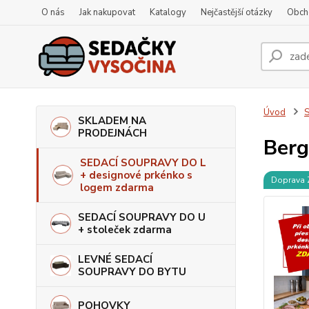
O nás
Jak nakupovat
Katalogy
Nejčastější otázky
Obch
Úvod
S
SKLADEM NA
PRODEJNÁCH
Berg
SEDACÍ SOUPRAVY DO L
+ designové prkénko s
Doprava
logem zdarma
SEDACÍ SOUPRAVY DO U
+ stoleček zdarma
LEVNÉ SEDACÍ
SOUPRAVY DO BYTU
POHOVKY