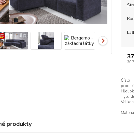
Str
Bar
Lát
37
30 
Číslo
produkt
Hloubk
Typ:
d
Velikos
Materiá
é produkty