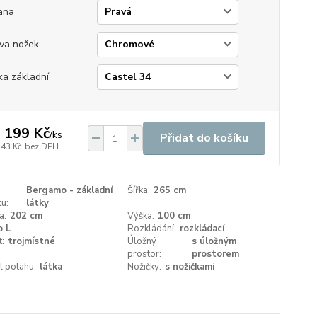
ana
va nožek
ka základní
 199 Kč
/
ks
Přidat do košíku
743 Kč
bez DPH
Bergamo - základní
Šířka:
265 cm
u:
látky
a:
202 cm
Výška:
100 cm
o L
Rozkládání:
rozkládací
t:
trojmístné
Úložný
s úložným
prostor:
prostorem
l potahu:
látka
Nožičky:
s nožičkami