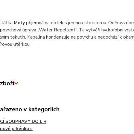
 látka
Moly
příjemná na dotek s jemnou strukturou. Oděruvzdor
 povrchová úprava „Water Repellent“. Ta vytváří hydrofobní vrstv
ním tekutin. Kapalina kondenzuje na povrchu a nedochází k okam
rovou utěrkou.
zboží
zařazeno v kategoriích
CÍ SOUPRAVY DO L +
nové prkénko s