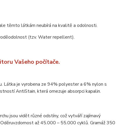
ale těmto látkám neubírá na kvalitě a odolnosti.
 voděodolnost (tzv. Water repellent).
itoru Vašeho počítače.
ou. Látka je vyrobena ze 94% polyester a 6% nylon s
tností AntiStain, která omezuje absorpci kapalin.
rchu jsou vidět různé odstíny, což vytváří zajímavý
ní. Oděruvzdornost až 45.000 – 55.000 cyklů. Gramáž 350