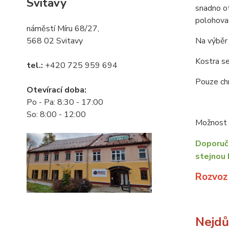
Svitavy
snadno o
polohovac
náměstí Míru 68/27,
568 02 Svitavy
Na výběr 
Kostra se
tel.:
+420 725 959 694
Pouze chr
Otevírací doba:
Po - Pa: 8:30 - 17:00
So: 8:00 - 12:00
Možnost o
Doporuču
stejnou 
Rozvoz
Nejdůl