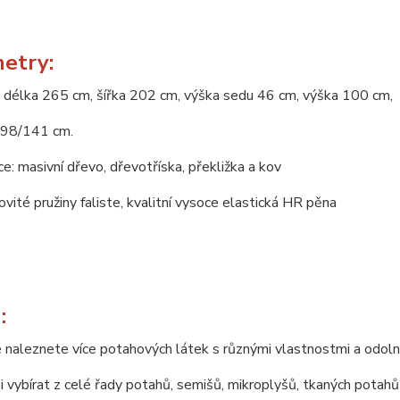
etry:
 délka 265 cm, šířka 202 cm, výška sedu 46 cm, výška 100 cm,
198/141 cm.
e: masivní dřevo, dřevotříska, překližka a kov
novité pružiny faliste, kvalitní vysoce elastická HR pěna
:
 naleznete více potahových látek s různými vlastnostmi a odoln
 vybírat z celé řady potahů, semišů, mikroplyšů, tkaných potahů 