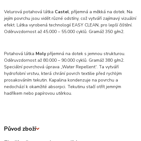
Velurová potahová látka
Castel
, příjemná a měkká na dotek. Na
jejím povrchu jsou vidět různé odstíny, což vytváří zajímavý vizuální
efekt. Látka vyrobená technologií EASY CLEAN, pro lepší čištění.
Oděruvzdornost až 45.000 – 55.000 cyklů. Gramáž 350 g/m2.
Potahová látka
Moly
příjemná na dotek s jemnou strukturou.
Oděruvzdornost až 80.000 – 90.000 cyklů. Gramáž 380 g/m2.
Speciální povrchová úprava „Water Repellent“. Ta vytváří
hydrofobní vrstvu, která chrání povrch textilie před rychlým
prosakováním tekutin. Kapalina kondenzuje na povrchu a
nedochází k okamžité absorpci. Tekutinu stačí otřít jemným
hadříkem nebo papírovou utěrkou.
Původ zboží