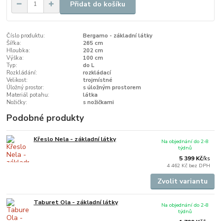
Přidat do košíku
Číslo produktu:
Bergamo - základní látky
Šířka:
265 cm
Hloubka:
202 cm
Výška:
100 cm
Typ:
do L
Rozkládání:
rozkládací
Velikost:
trojmístné
Úložný prostor:
s úložným prostorem
Materiál potahu:
látka
Nožičky:
s nožičkami
Podobné produkty
Křeslo Nela - základní látky
Na objednání do 2-8
týdnů
5 399 Kč
/
ks
4 462 Kč
bez DPH
Zvolit variantu
Taburet Ola - základní látky
Na objednání do 2-8
týdnů