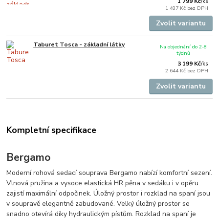
1 799 Kč
/
ks
1 487 Kč
bez DPH
Zvolit variantu
Taburet Tosca - základní látky
Na objednání do 2-8
týdnů
3 199 Kč
/
ks
2 644 Kč
bez DPH
Zvolit variantu
Kompletní specifikace
Bergamo
Moderní rohová sedací souprava Bergamo nabízí komfortní sezení.
Vlnová pružina a vysoce elastická HR pěna v sedáku i v opěru
zajistí maximální odpočinek. Úložný prostor i rozklad na spaní jsou
v soupravě elegantně zabudované. Velký úložný prostor se
snadno otevírá díky hydraulickým pístům. Rozklad na spaní je