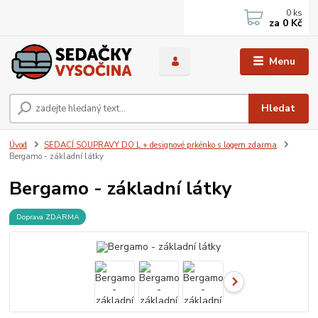
0
ks
za
0 Kč
Menu
Hledat
Úvod
SEDACÍ SOUPRAVY DO L + designové prkénko s logem zdarma
Bergamo - základní látky
Bergamo - základní látky
Doprava ZDARMA