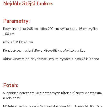
Nejdůležitější funkce:
Parametry:
Rozměry: délka 265 cm, šířka 202 cm, výška sedu 46 cm, výška
100 cm,
rozklad 198/141 cm.
Konstrukce: masivní dřevo, dřevotříska, překližka a kov
Jádro: vlnovité pružiny faliste, kvalitní vysoce elastická HR pěna
Potah:
V nabídce naleznete více potahových látek s různými vlastnostmi
a odolností.
Můžete si vybírat z celé řady potahů, semišů, mikroplyšů, tkaných