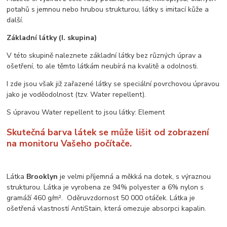
potahů s jemnou nebo hrubou strukturou, látky s imitací kůže a
další.
Základní látky (I. skupina)
V této skupině naleznete základní látky bez různých úprav a
ošetření, to ale těmto látkám neubírá na kvalitě a odolnosti.
I zde jsou však již zařazené látky se speciální povrchovou úpravou
jako je voděodolnost (tzv. Water repellent).
S úpravou Water repellent to jsou látky: Element
Skutečná barva látek se může lišit od zobrazení
na monitoru Vašeho počítače.
Látka
Brooklyn
je velmi příjemná a měkká na dotek, s výraznou
strukturou. Látka je vyrobena ze 94% polyester a 6% nylon s
gramáží 460 g/m². Oděruvzdornost 50 000 otáček. Látka je
ošetřená vlastností AntiStain, která omezuje absorpci kapalin.