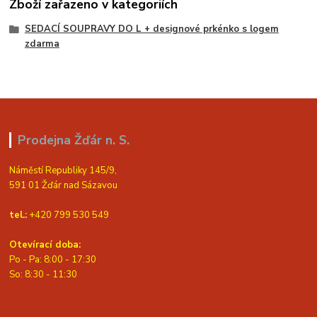
Zboží zařazeno v kategoriích
SEDACÍ SOUPRAVY DO L + designové prkénko s logem
zdarma
Prodejna Žďár n. S.
Náměstí Republiky 145/9,
591 01 Žďár nad Sázavou
tel.:
+420 799 530 549
Otevírací doba:
Po - Pa: 8:00 - 17:30
So: 8:30 - 11:30