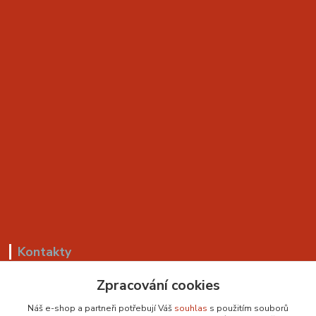
Kontakty
+420 799 530 549
Zpracování cookies
(Po-Pá, 8-18 hod.)
Náš e-shop a partneři potřebují Váš
souhlas
s použitím souborů