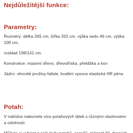
Nejdůležitější funkce:
Parametry:
Rozměry: délka 265 cm, šířka 202 cm, výška sedu 46 cm, výška
100 cm,
rozklad 198/141 cm.
Konstrukce: masivní dřevo, dřevotříska, překližka a kov
Jádro: vlnovité pružiny faliste, kvalitní vysoce elastická HR pěna
Potah:
V nabídce naleznete více potahových látek s různými vlastnostmi
a odolností.
Můžete si vybírat z celé řady potahů, semišů, mikroplyšů, tkaných