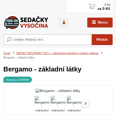
0
ks
za
0 Kč
Menu
Hledat
Úvod
SEDACÍ SOUPRAVY DO L + designové prkénko s logem zdarma
Bergamo - základní látky
Bergamo - základní látky
Doprava ZDARMA