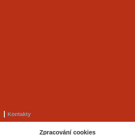
Kontakty
+420 799 530 549
Zpracování cookies
(Po-Pá, 8-18 hod.)