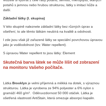
potahů s jemnou nebo hrubou strukturou, látky s imitací kůže a
další.
Základní látky (I. skupina)
V této skupině naleznete základní látky bez různých úprav a
ošetření, to ale těmto látkám neubírá na kvalitě a odolnosti.
I zde jsou však již zařazené látky se speciální povrchovou úpravou
jako je voděodolnost (tzv. Water repellent).
S úpravou Water repellent to jsou látky: Element
Skutečná barva látek se může lišit od zobrazení
na monitoru Vašeho počítače.
Látka
Brooklyn
je velmi příjemná a měkká na dotek, s výraznou
strukturou. Látka je vyrobena ze 94% polyester a 6% nylon s
gramáží 460 g/m². Oděruvzdornost 50 000 otáček. Látka je
ošetřená vlastností AntiStain, která omezuje absorpci kapalin.