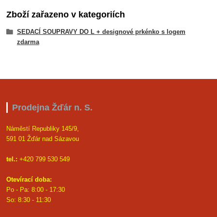
Zboží zařazeno v kategoriích
SEDACÍ SOUPRAVY DO L + designové prkénko s logem
zdarma
Prodejna Žďár n. S.
Náměstí Republiky 145/9,
591 01 Žďár nad Sázavou
tel.:
+420 799 530 549
Otevírací doba:
Po - Pa: 8:00 - 17:30
So: 8:30 - 11:30