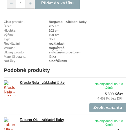
Přidat do košíku
Číslo produktu:
Bergamo - základní látky
Šířka:
265 cm
Hloubka:
202 cm
Výška:
100 cm
Typ:
do L
Rozkládání:
rozkládací
Velikost:
trojmístné
Úložný prostor:
s úložným prostorem
Materiál potahu:
látka
Nožičky:
s nožičkami
Podobné produkty
Křeslo Nela - základní látky
Na objednání do 2-8
týdnů
5 399 Kč
/
ks
4 462 Kč
bez DPH
Zvolit variantu
Taburet Ola - základní látky
Na objednání do 2-8
týdnů