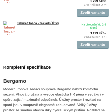
1 799 Kč
/
ks
1 487 Kč
bez DPH
Zvolit variantu
Taburet Tosca - základní látky
Na objednání do 2-8
týdnů
3 199 Kč
/
ks
2 644 Kč
bez DPH
Zvolit variantu
Kompletní specifikace
Bergamo
Moderní rohová sedací souprava Bergamo nabízí komfortní
sezení. Vlnová pružina a vysoce elastická HR pěna v sedáku i v
opěru zajistí maximální odpočinek. Úložný prostor i rozklad na
spaní jsou v soupravě elegantně zabudované. Velký úložný
prostor se snadno otevírá díky hydraulickým pístům. Rozklad na