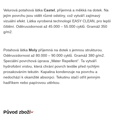
Velurová potahová látka
Castel
, příjemná a měkká na dotek. Na
jejím povrchu jsou vidět různé odstíny, což vytváří zajímavý
vizuální efekt. Látka vyrobená technologií EASY CLEAN, pro lepší
čištění. Oděruvzdornost až 45.000 – 55.000 cyklů. Gramáž 350
g/m2.
Potahová látka
Moly
příjemná na dotek s jemnou strukturou.
Oděruvzdornost až 80.000 – 90.000 cyklů. Gramáž 380 g/m2.
Speciální povrchová úprava „Water Repellent“. Ta vytváří
hydrofobní vrstvu, která chrání povrch textilie před rychlým
prosakováním tekutin. Kapalina kondenzuje na povrchu a
nedochází k okamžité absorpci. Tekutinu stačí otřít jemným
hadříkem nebo papírovou utěrkou.
Původ zboží