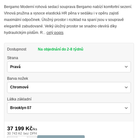
Bergamo Moderní rohová sedací souprava Bergamo nabízí komfortní sezení.
Vlnová pružina a vysoce elastická HR pěna v sedáku i v opěru zajistí
maximální odpočinek. Úložný prostor i rozklad na spaní jsou v soupravě
elegantně zabudované. Velký úložný prostor se snadno otevírá díky
hydraulickým pístům. R...
celý popis
Dostupnost
Na objednání do 2-8 týdnů
Strana
Barva nožek
Látka základní
37 199 Kč
/
ks
30 743 Kč
bez DPH