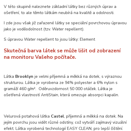
V této skupině naleznete základní látky bez různých úprav a
ošetření, to ale těmto látkám neubírá na kvalitě a odolnosti.
I zde jsou však již zařazené látky se speciální povrchovou úpravou
jako je voděodolnost (tzv. Water repellent).
S úpravou Water repellent to jsou látky: Element
Skutečná barva látek se může lišit od zobrazení
na monitoru Vašeho počítače.
Látka
Brooklyn
je velmi příjemná a měkká na dotek, s výraznou
strukturou. Látka je vyrobena ze 94% polyester a 6% nylon s
gramáží 460 g/m². Oděruvzdornost 50 000 otáček. Látka je
ošetřená vlastností AntiStain, která omezuje absorpci kapalin.
Velurová potahová látka
Castel
, příjemná a měkká na dotek. Na
jejím povrchu jsou vidět různé odstíny, což vytváří zajímavý vizuální
efekt. Látka vyrobená technologií EASY CLEAN, pro lepší čištění.