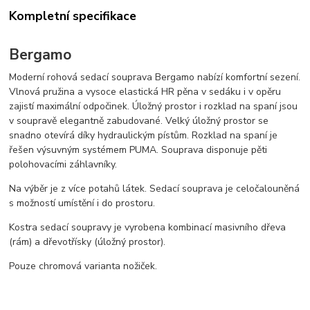
Kompletní specifikace
Bergamo
Moderní rohová sedací souprava Bergamo nabízí komfortní sezení.
Vlnová pružina a vysoce elastická HR pěna v sedáku i v opěru
zajistí maximální odpočinek. Úložný prostor i rozklad na spaní jsou
v soupravě elegantně zabudované. Velký úložný prostor se
snadno otevírá díky hydraulickým pístům. Rozklad na spaní je
řešen výsuvným systémem PUMA. Souprava disponuje pěti
polohovacími záhlavníky.
Na výběr je z více potahů látek. Sedací souprava je celočalouněná
s možností umístění i do prostoru.
Kostra sedací soupravy je vyrobena kombinací masivního dřeva
(rám) a dřevotřísky (úložný prostor).
Pouze chromová varianta nožiček.