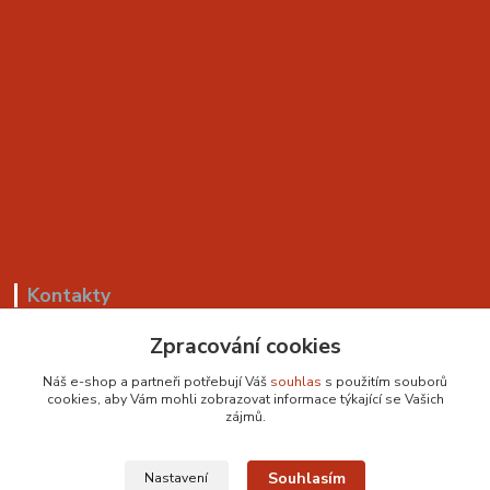
Kontakty
Zpracování cookies
+420 799 530 549
(Po-Pá, 8-18 hod.)
Náš e-shop a partneři potřebují Váš
souhlas
s použitím souborů
cookies, aby Vám mohli zobrazovat informace týkající se Vašich
sedackyvysocina@seznam.cz
zájmů.
Souhlasím
Nastavení