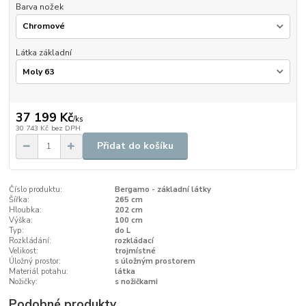
Barva nožek
Látka základní
37 199 Kč
/
ks
30 743 Kč
bez DPH
Přidat do košíku
Číslo produktu:
Bergamo - základní látky
Šířka:
265 cm
Hloubka:
202 cm
Výška:
100 cm
Typ:
do L
Rozkládání:
rozkládací
Velikost:
trojmístné
Úložný prostor:
s úložným prostorem
Materiál potahu:
látka
Nožičky:
s nožičkami
Podobné produkty