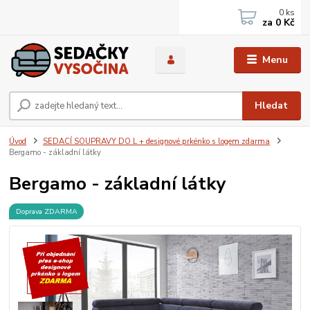
0
ks
za
0 Kč
Menu
Hledat
Úvod
SEDACÍ SOUPRAVY DO L + designové prkénko s logem zdarma
Bergamo - základní látky
Bergamo - základní látky
Doprava ZDARMA