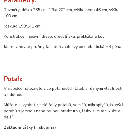
Parametry:
Rozměry: délka 265 cm, šířka 202 cm, výška sedu 46 cm, výška
100 cm,
rozklad 198/141 cm.
Konstrukce: masivní dřevo, dřevotříska, překližka a kov
Jádro: vlnovité pružiny faliste, kvalitní vysoce elastická HR pěna
Potah:
V nabídce naleznete více potahových látek s různými vlastnostmi
a odolností.
Můžete si vybírat z celé řady potahů, semišů, mikroplyšů, tkaných
potahů s jemnou nebo hrubou strukturou, látky s imitací kůže a
další.
Základní látky (I. skupina)