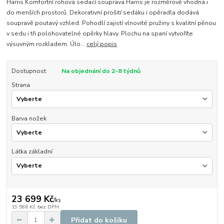
Harris Komfortní rohová sedací souprava Harris je rozměrově vhodná i
do menších prostorů. Dekorativní prošití sedáku i opěradla dodává
soupravě poutavý vzhled. Pohodlí zajistí vlnovité pružiny s kvalitní pěnou
v sedu i tři polohovatelné opěrky hlavy. Plochu na spaní vytvoříte
výsuvným rozkladem. Úlo...
celý popis
Dostupnost
Na objednání do 2-8 týdnů
Strana
Barva nožek
Látka základní
23 699 Kč
/
ks
19 586 Kč
bez DPH
Přidat do košíku