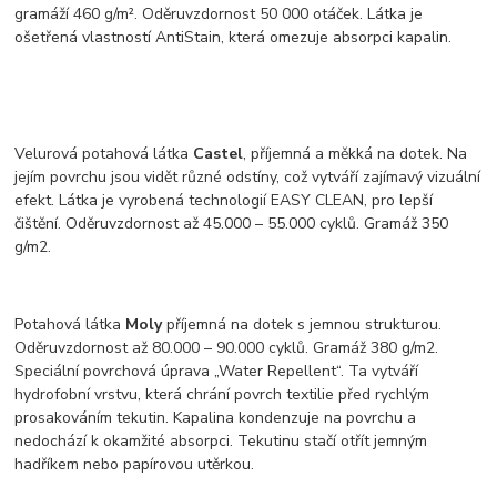
gramáží 460 g/m². Oděruvzdornost 50 000 otáček. Látka je
ošetřená vlastností AntiStain, která omezuje absorpci kapalin.
Velurová potahová látka
Castel
, příjemná a měkká na dotek. Na
jejím povrchu jsou vidět různé odstíny, což vytváří zajímavý vizuální
efekt. Látka je vyrobená technologií EASY CLEAN, pro lepší
čištění. Oděruvzdornost až 45.000 – 55.000 cyklů. Gramáž 350
g/m2.
Potahová látka
Moly
příjemná na dotek s jemnou strukturou.
Oděruvzdornost až 80.000 – 90.000 cyklů. Gramáž 380 g/m2.
Speciální povrchová úprava „Water Repellent“. Ta vytváří
hydrofobní vrstvu, která chrání povrch textilie před rychlým
prosakováním tekutin. Kapalina kondenzuje na povrchu a
nedochází k okamžité absorpci. Tekutinu stačí otřít jemným
hadříkem nebo papírovou utěrkou.