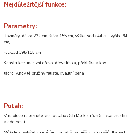
Nejdůležitější funkce:
Parametry:
Rozměry: délka 222 cm, šířka 155 cm, výška sedu 44 cm, výška 94
cm,
rozklad 195/115 cm
Konstrukce: masivní dřevo, dřevotříska, překližka a kov
Jádro: vlnovité pružiny faliste, kvalitní pěna
Potah:
V nabídce naleznete více potahových látek s různými vlastnostmi
a odolností.
Můžete si vybírat z celé řady potahů, semišů, mikroplyšů, tkaných