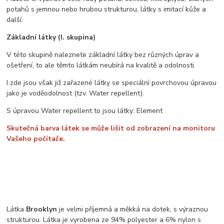
potahů s jemnou nebo hrubou strukturou, látky s imitací kůže a
další.
Základní látky (I. skupina)
V této skupině naleznete základní látky bez různých úprav a
ošetření, to ale těmto látkám neubírá na kvalitě a odolnosti.
I zde jsou však již zařazené látky se speciální povrchovou úpravou
jako je voděodolnost (tzv. Water repellent).
S úpravou Water repellent to jsou látky: Element
Skutečná barva látek se může lišit od zobrazení na monitoru
Vašeho počítače.
Látka
Brooklyn
je velmi příjemná a měkká na dotek, s výraznou
strukturou. Látka je vyrobena ze 94% polyester a 6% nylon s