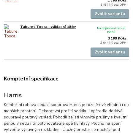
1 799 Kč
/
ks
1 487 Kč
bez DPH
Zvolit variantu
Taburet Tosca - základní látky
Na objednání do 2-8
týdnů
3 199 Kč
/
ks
2 644 Kč
bez DPH
Zvolit variantu
Kompletní specifikace
Harris
Komfortní rohová sedací souprava Harris je rozměrově vhodná i do
menších prostorů. Dekorativní prošití sedáku i opěradla dodává
soupravě poutavý vzhled. Pohodlí zajistí vlnovité pružiny s kvalitní
pěnou v sedu i tři polohovatelné opěrky hlavy. Plochu na spaní
vytvoříte výsuvným rozkladem. Úložný prostor se nachází pod