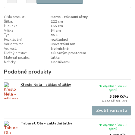
Číslo produktu:
Harris - základní látky
Šířka:
222 cm
Hloubka:
155 cm
Výška:
94 cm
Typ:
do L
Rozkládání:
rozkládací
Varianta rohu:
univerzální roh
Velikost:
trojmístné
Úložný prostor:
s úložným prostorem
Materiál potahu:
látka
Nožičky:
s nožičkami
Podobné produkty
Křeslo Nela - základní látky
Na objednání do 2-8
týdnů
5 399 Kč
/
ks
4 462 Kč
bez DPH
Zvolit variantu
Taburet Ola - základní látky
Na objednání do 2-8
týdnů