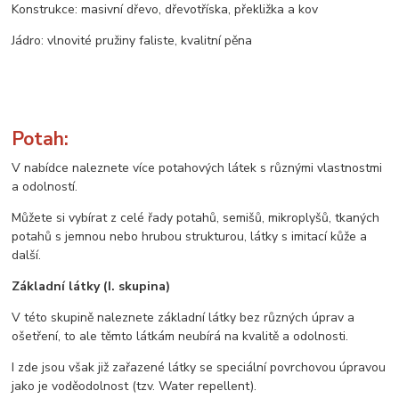
Konstrukce: masivní dřevo, dřevotříska, překližka a kov
Jádro: vlnovité pružiny faliste, kvalitní pěna
Potah:
V nabídce naleznete více potahových látek s různými vlastnostmi
a odolností.
Můžete si vybírat z celé řady potahů, semišů, mikroplyšů, tkaných
potahů s jemnou nebo hrubou strukturou, látky s imitací kůže a
další.
Základní látky (I. skupina)
V této skupině naleznete základní látky bez různých úprav a
ošetření, to ale těmto látkám neubírá na kvalitě a odolnosti.
I zde jsou však již zařazené látky se speciální povrchovou úpravou
jako je voděodolnost (tzv. Water repellent).