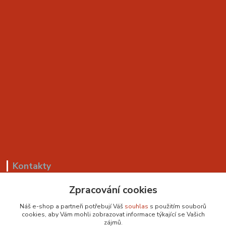
Kontakty
Zpracování cookies
+420 799 530 549
(Po-Pá, 8-18 hod.)
Náš e-shop a partneři potřebují Váš
souhlas
s použitím souborů
cookies, aby Vám mohli zobrazovat informace týkající se Vašich
sedackyvysocina@seznam.cz
zájmů.