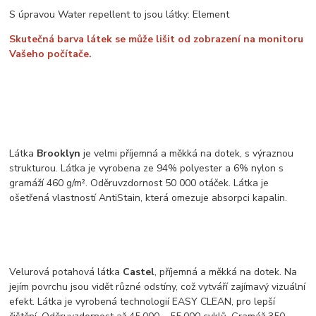
S úpravou Water repellent to jsou látky: Element
Skutečná barva látek se může lišit od zobrazení na monitoru
Vašeho počítače.
Látka
Brooklyn
je velmi příjemná a měkká na dotek, s výraznou
strukturou. Látka je vyrobena ze 94% polyester a 6% nylon s
gramáží 460 g/m². Oděruvzdornost 50 000 otáček. Látka je
ošetřená vlastností AntiStain, která omezuje absorpci kapalin.
Velurová potahová látka
Castel
, příjemná a měkká na dotek. Na
jejím povrchu jsou vidět různé odstíny, což vytváří zajímavý vizuální
efekt. Látka je vyrobená technologií EASY CLEAN, pro lepší