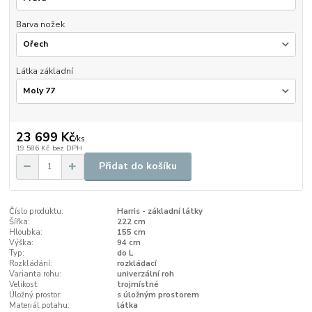
Barva nožek
Látka základní
23 699 Kč
/
ks
19 586 Kč
bez DPH
Přidat do košíku
Číslo produktu:
Harris - základní látky
Šířka:
222 cm
Hloubka:
155 cm
Výška:
94 cm
Typ:
do L
Rozkládání:
rozkládací
Varianta rohu:
univerzální roh
Velikost:
trojmístné
Úložný prostor:
s úložným prostorem
Materiál potahu:
látka