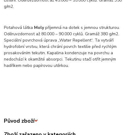
čištění. Oděruvzdornost až 45.000 – 55.000 cyklů. Gramáž 350
g/m2.
Potahová látka
Moly
příjemná na dotek s jemnou strukturou.
Oděruvzdornost až 80.000 – 90.000 cyklů. Gramáž 380 g/m2.
Speciální povrchová úprava „Water Repellent“. Ta vytváří
hydrofobní vrstvu, která chrání povrch textilie před rychlým
prosakováním tekutin. Kapalina kondenzuje na povrchu a
nedochází k okamžité absorpci. Tekutinu stačí otřít jemným
hadříkem nebo papírovou utěrkou.
Původ zboží
Zboží zařazeno v kategoriích