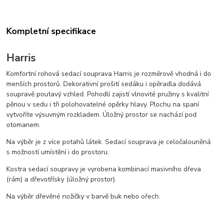
Kompletní specifikace
Harris
Komfortní rohová sedací souprava Harris je rozměrově vhodná i do
menších prostorů. Dekorativní prošití sedáku i opěradla dodává
soupravě poutavý vzhled. Pohodlí zajistí vlnovité pružiny s kvalitní
pěnou v sedu i tři polohovatelné opěrky hlavy. Plochu na spaní
vytvoříte výsuvným rozkladem. Úložný prostor se nachází pod
otomanem.
Na výběr je z více potahů látek. Sedací souprava je celočalouněná
s možností umístění i do prostoru.
Kostra sedací soupravy je vyrobena kombinací masivního dřeva
(rám) a dřevotřísky (úložný prostor).
Na výběr dřevěné nožičky v barvě buk nebo ořech.