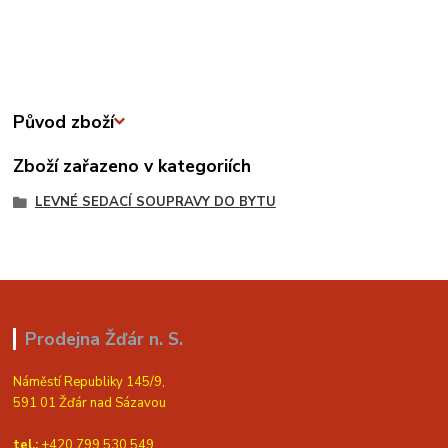
Původ zboží
Zboží zařazeno v kategoriích
LEVNÉ SEDACÍ SOUPRAVY DO BYTU
Prodejna Žďár n. S.
Náměstí Republiky 145/9,
591 01 Žďár nad Sázavou
tel.:
+420 799 530 549