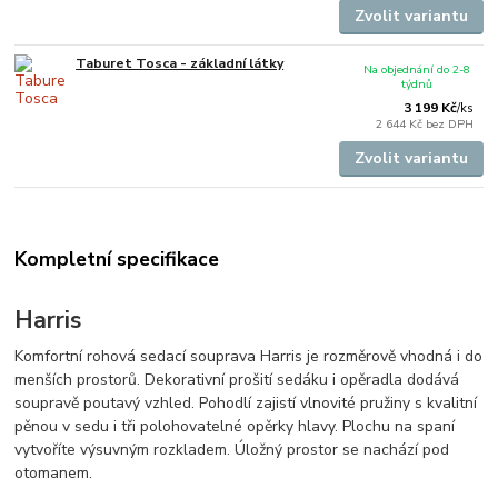
Zvolit variantu
Taburet Tosca - základní látky
Na objednání do 2-8
týdnů
3 199 Kč
/
ks
2 644 Kč
bez DPH
Zvolit variantu
Kompletní specifikace
Harris
Komfortní rohová sedací souprava Harris je rozměrově vhodná i do
menších prostorů. Dekorativní prošití sedáku i opěradla dodává
soupravě poutavý vzhled. Pohodlí zajistí vlnovité pružiny s kvalitní
pěnou v sedu i tři polohovatelné opěrky hlavy. Plochu na spaní
vytvoříte výsuvným rozkladem. Úložný prostor se nachází pod
otomanem.