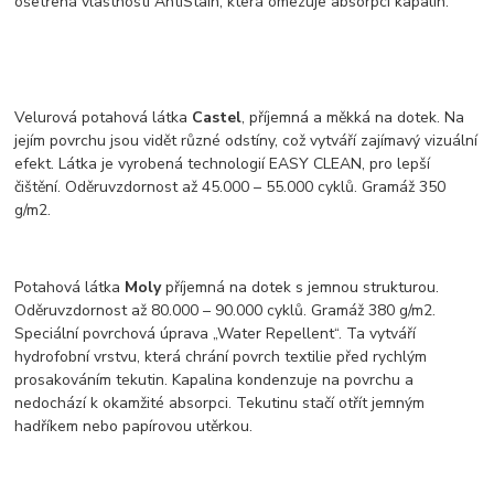
ošetřená vlastností AntiStain, která omezuje absorpci kapalin.
Velurová potahová látka
Castel
, příjemná a měkká na dotek. Na
jejím povrchu jsou vidět různé odstíny, což vytváří zajímavý vizuální
efekt. Látka je vyrobená technologií EASY CLEAN, pro lepší
čištění. Oděruvzdornost až 45.000 – 55.000 cyklů. Gramáž 350
g/m2.
Potahová látka
Moly
příjemná na dotek s jemnou strukturou.
Oděruvzdornost až 80.000 – 90.000 cyklů. Gramáž 380 g/m2.
Speciální povrchová úprava „Water Repellent“. Ta vytváří
hydrofobní vrstvu, která chrání povrch textilie před rychlým
prosakováním tekutin. Kapalina kondenzuje na povrchu a
nedochází k okamžité absorpci. Tekutinu stačí otřít jemným
hadříkem nebo papírovou utěrkou.