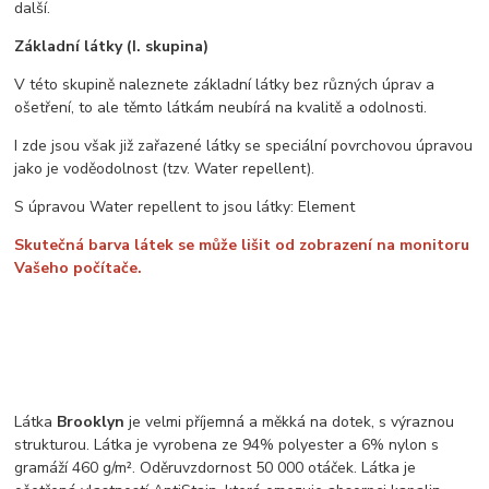
další.
Základní látky (I. skupina)
V této skupině naleznete základní látky bez různých úprav a
ošetření, to ale těmto látkám neubírá na kvalitě a odolnosti.
I zde jsou však již zařazené látky se speciální povrchovou úpravou
jako je voděodolnost (tzv. Water repellent).
S úpravou Water repellent to jsou látky: Element
Skutečná barva látek se může lišit od zobrazení na monitoru
Vašeho počítače.
Látka
Brooklyn
je velmi příjemná a měkká na dotek, s výraznou
strukturou. Látka je vyrobena ze 94% polyester a 6% nylon s
gramáží 460 g/m². Oděruvzdornost 50 000 otáček. Látka je