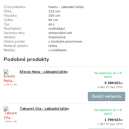
Číslo produktu:
Harris - základní látky
Šířka:
222 cm
Hloubka:
155 cm
Výška:
94 cm
Typ:
do L
Rozkládání:
rozkládací
Varianta rohu:
univerzální roh
Velikost:
trojmístné
Úložný prostor:
s úložným prostorem
Materiál potahu:
látka
Nožičky:
s nožičkami
Podobné produkty
Křeslo Nela - základní látky
Na objednání do 2-8
týdnů
5 399 Kč
/
ks
4 462 Kč
bez DPH
Zvolit variantu
Taburet Ola - základní látky
Na objednání do 2-8
týdnů
1 799 Kč
/
ks
1 487 Kč
bez DPH