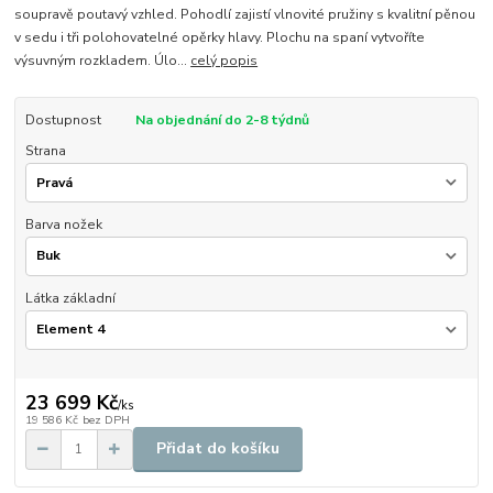
soupravě poutavý vzhled. Pohodlí zajistí vlnovité pružiny s kvalitní pěnou
v sedu i tři polohovatelné opěrky hlavy. Plochu na spaní vytvoříte
výsuvným rozkladem. Úlo...
celý popis
Dostupnost
Na objednání do 2-8 týdnů
Strana
Barva nožek
Látka základní
23 699 Kč
/
ks
19 586 Kč
bez DPH
Přidat do košíku