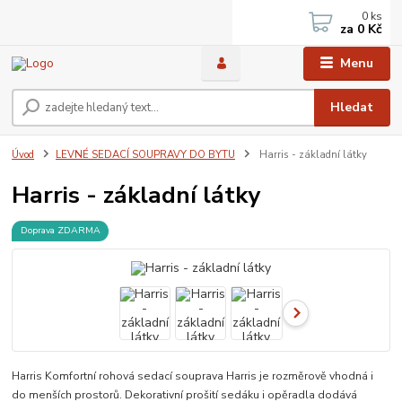
0
ks
za
0 Kč
Menu
Hledat
Úvod
LEVNÉ SEDACÍ SOUPRAVY DO BYTU
Harris - základní látky
Harris - základní látky
Doprava ZDARMA
Harris Komfortní rohová sedací souprava Harris je rozměrově vhodná i
do menších prostorů. Dekorativní prošití sedáku i opěradla dodává