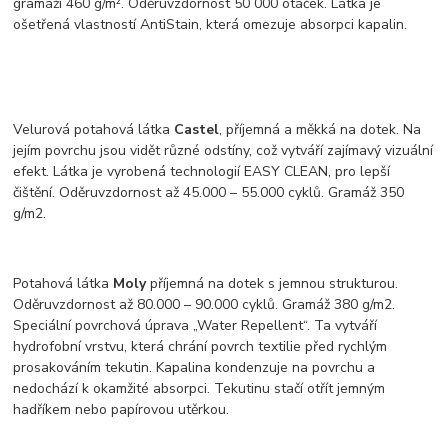
gramáží 460 g/m². Oděruvzdornost 50 000 otáček. Látka je
ošetřená vlastností AntiStain, která omezuje absorpci kapalin.
Velurová potahová látka
Castel
, příjemná a měkká na dotek. Na
jejím povrchu jsou vidět různé odstíny, což vytváří zajímavý vizuální
efekt. Látka je vyrobená technologií EASY CLEAN, pro lepší
čištění. Oděruvzdornost až 45.000 – 55.000 cyklů. Gramáž 350
g/m2.
Potahová látka
Moly
příjemná na dotek s jemnou strukturou.
Oděruvzdornost až 80.000 – 90.000 cyklů. Gramáž 380 g/m2.
Speciální povrchová úprava „Water Repellent“. Ta vytváří
hydrofobní vrstvu, která chrání povrch textilie před rychlým
prosakováním tekutin. Kapalina kondenzuje na povrchu a
nedochází k okamžité absorpci. Tekutinu stačí otřít jemným
hadříkem nebo papírovou utěrkou.