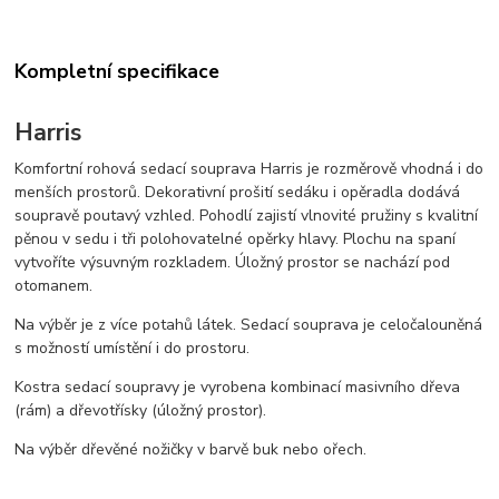
Kompletní specifikace
Harris
Komfortní rohová sedací souprava Harris je rozměrově vhodná i do
menších prostorů. Dekorativní prošití sedáku i opěradla dodává
soupravě poutavý vzhled. Pohodlí zajistí vlnovité pružiny s kvalitní
pěnou v sedu i tři polohovatelné opěrky hlavy. Plochu na spaní
vytvoříte výsuvným rozkladem. Úložný prostor se nachází pod
otomanem.
Na výběr je z více potahů látek. Sedací souprava je celočalouněná
s možností umístění i do prostoru.
Kostra sedací soupravy je vyrobena kombinací masivního dřeva
(rám) a dřevotřísky (úložný prostor).
Na výběr dřevěné nožičky v barvě buk nebo ořech.