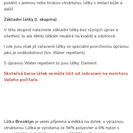
potahů s jemnou nebo hrubou strukturou, látky s imitací kůže a
další.
Základní látky (I. skupina)
V této skupině naleznete základní látky bez různých úprav a
ošetření, to ale těmto látkám neubírá na kvalitě a odolnosti.
I zde jsou však již zařazené látky se speciální povrchovou úpravou
jako je voděodolnost (tzv. Water repellent).
S úpravou Water repellent to jsou látky: Element
Skutečná barva látek se může lišit od zobrazení na monitoru
Vašeho počítače.
Látka
Brooklyn
je velmi příjemná a měkká na dotek, s výraznou
strukturou. Látka je vyrobena ze 94% polyester a 6% nylon s