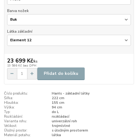
Barva nožek
Látka základní
23 699 Kč
/
ks
19 586 Kč
bez DPH
Přidat do košíku
Číslo produktu:
Harris - základní látky
Šířka:
222 cm
Hloubka:
155 cm
Výška:
94 cm
Typ:
do L
Rozkládání:
rozkládací
Varianta rohu:
univerzální roh
Velikost:
trojmístné
Úložný prostor:
s úložným prostorem
Materiál potahu:
látka