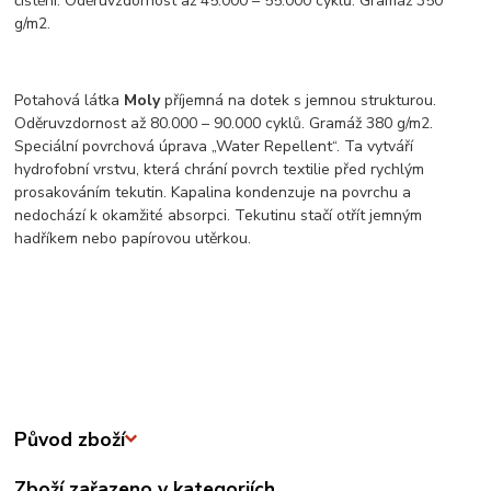
čištění. Oděruvzdornost až 45.000 – 55.000 cyklů. Gramáž 350
g/m2.
Potahová látka
Moly
příjemná na dotek s jemnou strukturou.
Oděruvzdornost až 80.000 – 90.000 cyklů. Gramáž 380 g/m2.
Speciální povrchová úprava „Water Repellent“. Ta vytváří
hydrofobní vrstvu, která chrání povrch textilie před rychlým
prosakováním tekutin. Kapalina kondenzuje na povrchu a
nedochází k okamžité absorpci. Tekutinu stačí otřít jemným
hadříkem nebo papírovou utěrkou.
Původ zboží
Zboží zařazeno v kategoriích