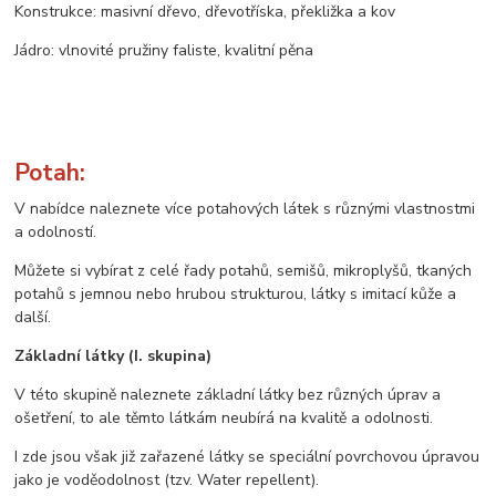
Konstrukce: masivní dřevo, dřevotříska, překližka a kov
Jádro: vlnovité pružiny faliste, kvalitní pěna
Potah:
V nabídce naleznete více potahových látek s různými vlastnostmi
a odolností.
Můžete si vybírat z celé řady potahů, semišů, mikroplyšů, tkaných
potahů s jemnou nebo hrubou strukturou, látky s imitací kůže a
další.
Základní látky (I. skupina)
V této skupině naleznete základní látky bez různých úprav a
ošetření, to ale těmto látkám neubírá na kvalitě a odolnosti.
I zde jsou však již zařazené látky se speciální povrchovou úpravou
jako je voděodolnost (tzv. Water repellent).