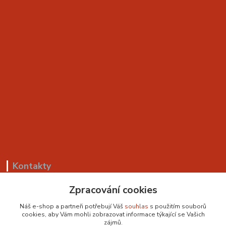
Kontakty
Zpracování cookies
+420 799 530 549
(Po-Pá, 8-18 hod.)
Náš e-shop a partneři potřebují Váš
souhlas
s použitím souborů
cookies, aby Vám mohli zobrazovat informace týkající se Vašich
sedackyvysocina@seznam.cz
zájmů.