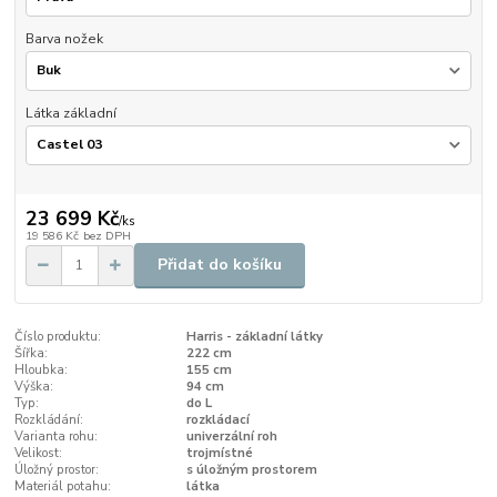
Barva nožek
Látka základní
23 699 Kč
/
ks
19 586 Kč
bez DPH
Přidat do košíku
Číslo produktu:
Harris - základní látky
Šířka:
222 cm
Hloubka:
155 cm
Výška:
94 cm
Typ:
do L
Rozkládání:
rozkládací
Varianta rohu:
univerzální roh
Velikost:
trojmístné
Úložný prostor:
s úložným prostorem
Materiál potahu:
látka