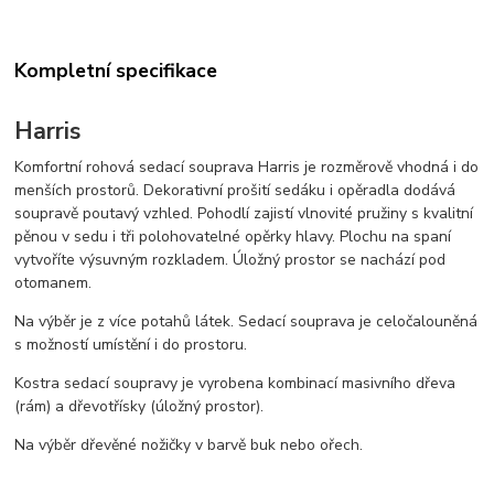
Kompletní specifikace
Harris
Komfortní rohová sedací souprava Harris je rozměrově vhodná i do
menších prostorů. Dekorativní prošití sedáku i opěradla dodává
soupravě poutavý vzhled. Pohodlí zajistí vlnovité pružiny s kvalitní
pěnou v sedu i tři polohovatelné opěrky hlavy. Plochu na spaní
vytvoříte výsuvným rozkladem. Úložný prostor se nachází pod
otomanem.
Na výběr je z více potahů látek. Sedací souprava je celočalouněná
s možností umístění i do prostoru.
Kostra sedací soupravy je vyrobena kombinací masivního dřeva
(rám) a dřevotřísky (úložný prostor).
Na výběr dřevěné nožičky v barvě buk nebo ořech.