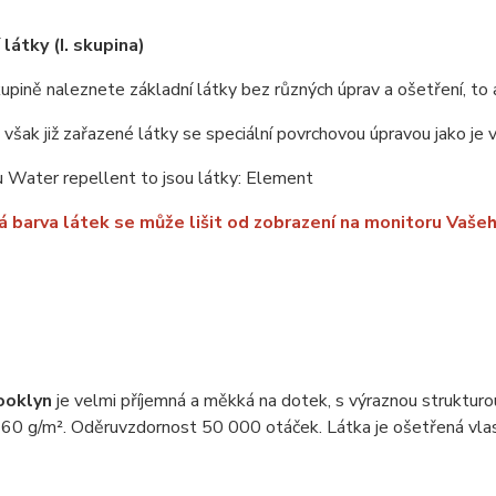
látky (I. skupina)
upině naleznete základní látky bez různých úprav a ošetření, to 
u však již zařazené látky se speciální povrchovou úpravou jako je
 Water repellent to jsou látky: Element
 barva látek se může lišit od zobrazení na monitoru Vašeh
ooklyn
je velmi příjemná a měkká na dotek, s výraznou struktur
60 g/m². Oděruvzdornost 50 000 otáček. Látka je ošetřená vlast