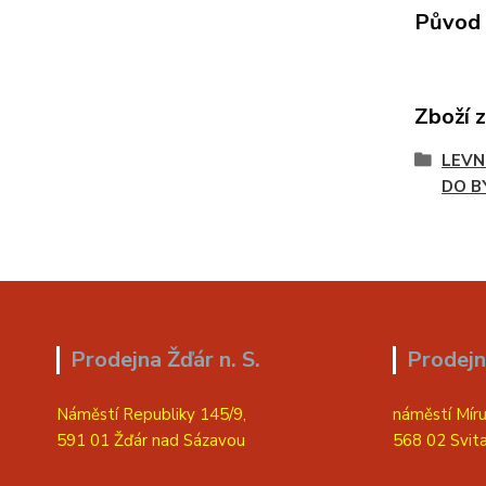
Původ 
Zboží 
LEVN
DO B
Prodejna Žďár n. S.
Prodejn
Náměstí Republiky 145/9,
náměstí Míru
591 01 Žďár nad Sázavou
568 02 Svit