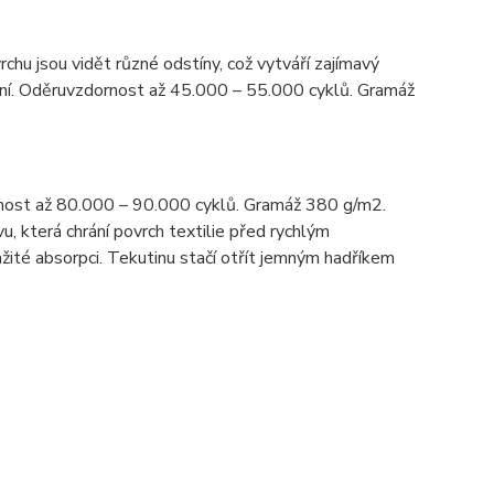
rchu jsou vidět různé odstíny, což vytváří zajímavý
tění. Oděruvzdornost až 45.000 – 55.000 cyklů. Gramáž
nost až 80.000 – 90.000 cyklů. Gramáž 380 g/m2.
u, která chrání povrch textilie před rychlým
žité absorpci. Tekutinu stačí otřít jemným hadříkem