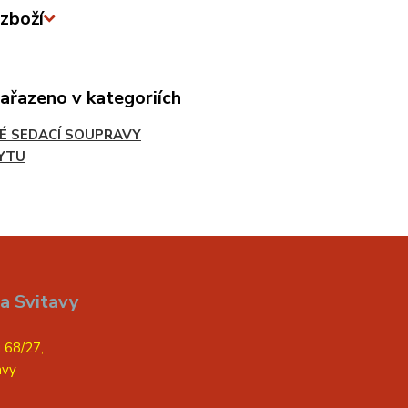
zboží
zařazeno v kategoriích
É SEDACÍ SOUPRAVY
YTU
a Svitavy
 68/27,
avy