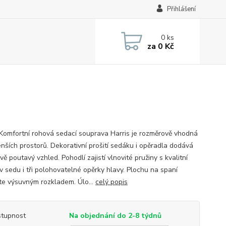
Přihlášení
0
ks
za
0 Kč
 Komfortní rohová sedací souprava Harris je rozměrově vhodná
enších prostorů. Dekorativní prošití sedáku i opěradla dodává
ě poutavý vzhled. Pohodlí zajistí vlnovité pružiny s kvalitní
v sedu i tři polohovatelné opěrky hlavy. Plochu na spaní
íte výsuvným rozkladem. Úlo...
celý popis
tupnost
Na objednání do 2-8 týdnů