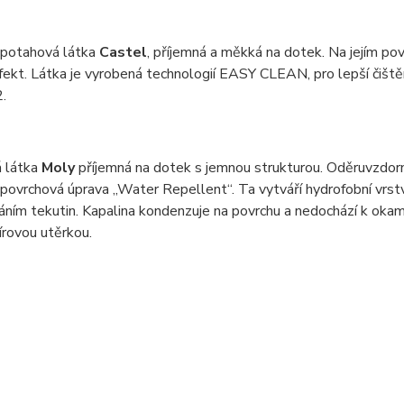
 potahová látka
Castel
, příjemná a měkká na dotek. Na jejím pov
efekt. Látka je vyrobená technologií EASY CLEAN, pro lepší čiš
.
 látka
Moly
příjemná na dotek s jemnou strukturou. Oděruvzdor
 povrchová úprava „Water Repellent“. Ta vytváří hydrofobní vrstv
ním tekutin. Kapalina kondenzuje na povrchu a nedochází k okam
rovou utěrkou.