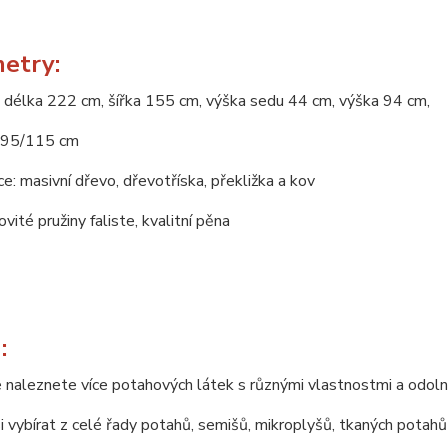
etry:
 délka 222 cm, šířka 155 cm, výška sedu 44 cm, výška 94 cm,
195/115 cm
e: masivní dřevo, dřevotříska, překližka a kov
ovité pružiny faliste, kvalitní pěna
:
 naleznete více potahových látek s různými vlastnostmi a odoln
 vybírat z celé řady potahů, semišů, mikroplyšů, tkaných potahů 