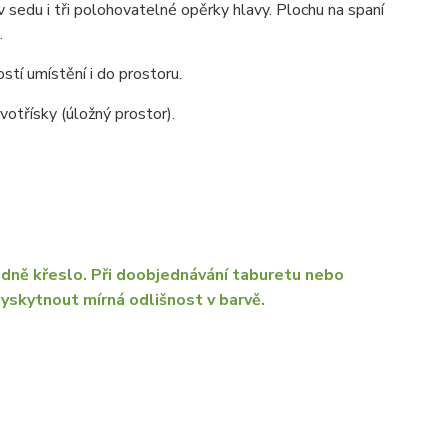
 v sedu i tři polohovatelné opěrky hlavy. Plochu na spaní
.
stí umístění i do prostoru.
otřísky (úložný prostor).
dně křeslo. Při doobjednávání taburetu nebo
yskytnout mírná odlišnost v barvě.