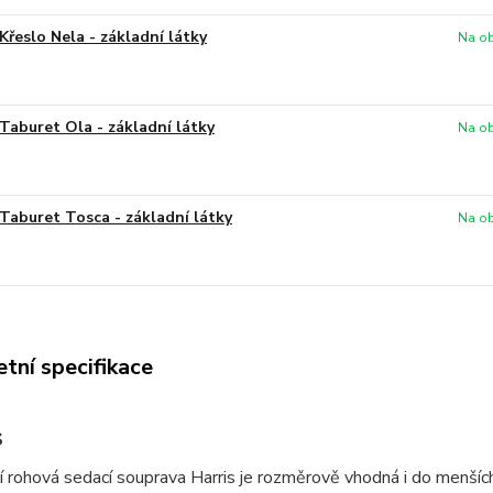
Křeslo Nela - základní látky
Na ob
Taburet Ola - základní látky
Na ob
Taburet Tosca - základní látky
Na ob
tní specifikace
s
 rohová sedací souprava Harris je rozměrově vhodná i do menších