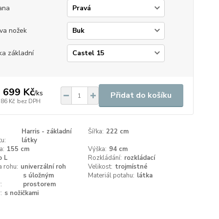
ana
va nožek
ka základní
 699 Kč
/
ks
Přidat do košíku
586 Kč
bez DPH
Harris - základní
Šířka:
222 cm
u:
látky
a:
155 cm
Výška:
94 cm
o L
Rozkládání:
rozkládací
a rohu:
univerzální roh
Velikost:
trojmístné
s úložným
Materiál potahu:
látka
:
prostorem
:
s nožičkami