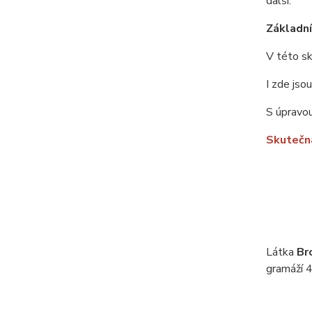
další.
Základní 
V této sk
I zde jso
S úpravou
Skutečná
Látka
Br
gramáží 4