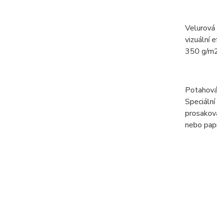
Velurová
vizuální 
350 g/m2
Potahová
Speciální
prosaková
nebo papí