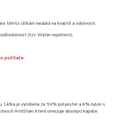
ale těmto látkám neubírá na kvalitě a odolnosti.
 voděodolnost (tzv. Water repellent).
o počítače.
ou. Látka je vyrobena ze 94% polyester a 6% nylon s
ností AntiStain, která omezuje absorpci kapalin.