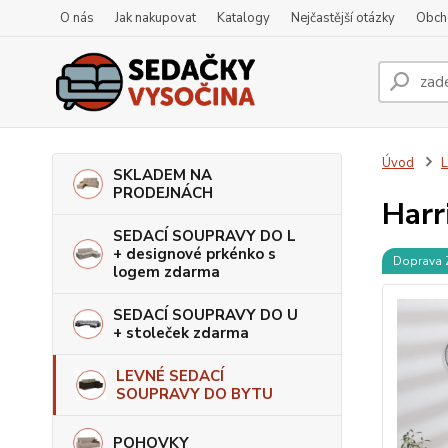
O nás
Jak nakupovat
Katalogy
Nejčastější otázky
Obch
Úvod
SKLADEM NA
PRODEJNÁCH
Harr
SEDACÍ SOUPRAVY DO L
+ designové prkénko s
Doprava
logem zdarma
SEDACÍ SOUPRAVY DO U
+ stoleček zdarma
LEVNÉ SEDACÍ
SOUPRAVY DO BYTU
POHOVKY