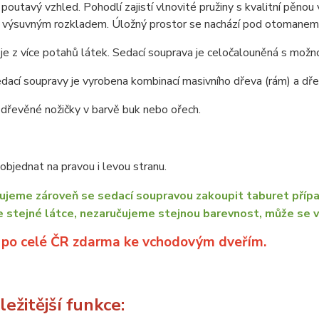
poutavý vzhled. Pohodlí zajistí vlnovité pružiny s kvalitní pěnou
e výsuvným rozkladem. Úložný prostor se nachází pod otomanem
je z více potahů látek. Sedací souprava je celočalouněná s možno
dací soupravy je vyrobena kombinací masivního dřeva (rám) a dřev
dřevěné nožičky v barvě buk nebo ořech.
bjednat na pravou i levou stranu.
jeme zároveň se sedací soupravou zakoupit taburet přípa
e stejné látce, nezaručujeme stejnou barevnost, může se v
 po celé ČR zdarma ke vchodovým dveřím.
ežitější funkce: