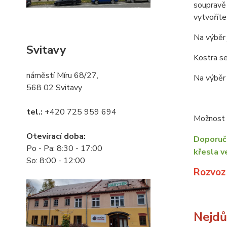
soupravě 
vytvořít
Na výběr 
Svitavy
Kostra se
náměstí Míru 68/27,
Na výběr 
568 02 Svitavy
tel.:
+420 725 959 694
Možnost o
Otevírací doba:
Doporuču
Po - Pa: 8:30 - 17:00
křesla v
So: 8:00 - 12:00
Rozvoz
Nejdůl