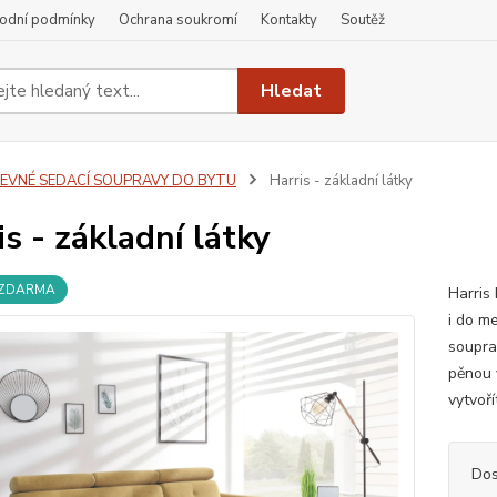
odní podmínky
Ochrana soukromí
Kontakty
Soutěž
Hledat
LEVNÉ SEDACÍ SOUPRAVY DO BYTU
Harris - základní látky
is - základní látky
 ZDARMA
Harris
i do m
souprav
pěnou 
vytvoř
Dos