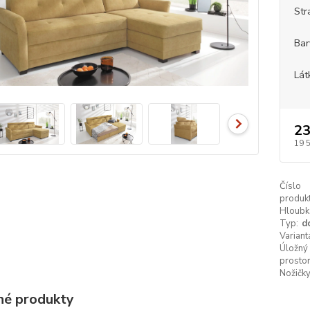
Str
Bar
Lát
23
19 
Číslo
produkt
Hloubk
Typ:
d
Variant
Úložný
prostor
Nožičky
é produkty