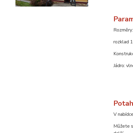
Param
Rozměry:
rozklad 
Konstrukc
Jádro: vln
Potah
V nabídce
Můžete si