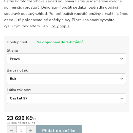
Harris Komfortní rohová sedací souprava Harris je rozměrově vhodná i
do menších prostorů. Dekorativní prošití sedáku i opěradla dodává
soupravě poutavý vzhled. Pohodlí zajistí vlnovité pružiny s kvalitní pěnou
v sedu i tři polohovatelné opěrky hlavy. Plochu na spaní vytvoříte
výsuvným rozkladem. Úlo...
celý popis
Dostupnost
Na objednání do 2-8 týdnů
Strana
Barva nožek
Látka základní
23 699 Kč
/
ks
19 586 Kč
bez DPH
Přidat do košíku