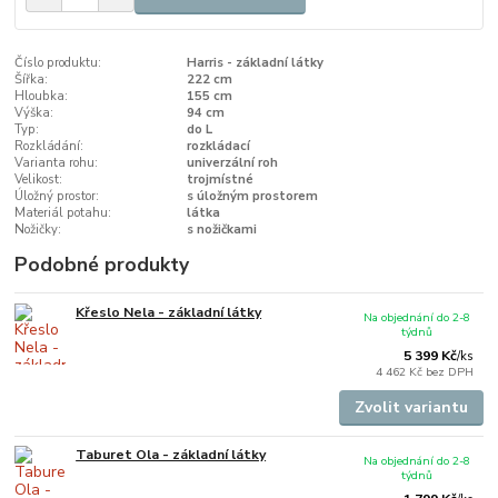
Číslo produktu:
Harris - základní látky
Šířka:
222 cm
Hloubka:
155 cm
Výška:
94 cm
Typ:
do L
Rozkládání:
rozkládací
Varianta rohu:
univerzální roh
Velikost:
trojmístné
Úložný prostor:
s úložným prostorem
Materiál potahu:
látka
Nožičky:
s nožičkami
Podobné produkty
Křeslo Nela - základní látky
Na objednání do 2-8
týdnů
5 399 Kč
/
ks
4 462 Kč
bez DPH
Zvolit variantu
Taburet Ola - základní látky
Na objednání do 2-8
týdnů