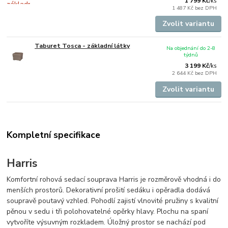
1 799 Kč
/
ks
1 487 Kč
bez DPH
Zvolit variantu
Taburet Tosca - základní látky
Na objednání do 2-8
týdnů
3 199 Kč
/
ks
2 644 Kč
bez DPH
Zvolit variantu
Kompletní specifikace
Harris
Komfortní rohová sedací souprava Harris je rozměrově vhodná i do
menších prostorů. Dekorativní prošití sedáku i opěradla dodává
soupravě poutavý vzhled. Pohodlí zajistí vlnovité pružiny s kvalitní
pěnou v sedu i tři polohovatelné opěrky hlavy. Plochu na spaní
vytvoříte výsuvným rozkladem. Úložný prostor se nachází pod