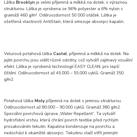
Látka
Brooklyn
je velmi příjemná a měkká na dotek, s výraznou
strukturou. Látka je vyrobena ze 94% polyester a 6% nylon s
gramáží 460 g/m². Oděruvzdornost 50 000 otáček. Látka je
ošetřená vlastností AntiStain, která omezuje absorpci kapalin.
Velurová potahová látka
Castel
, příjemná a měkká na dotek. Na
jejím povrchu jsou vidět různé odstíny, což vytváří zajímavý vizuální
efekt. Látka je vyrobená technologií EASY CLEAN, pro lepší
čištění. Oděruvzdornost až 45.000 – 55.000 cyklů. Gramáž 350
g/m2.
Potahová látka
Moly
příjemná na dotek s jemnou strukturou.
Oděruvzdornost až 80.000 – 90.000 cyklů. Gramáž 380 g/m2.
Speciální povrchová úprava „Water Repellent“. Ta vytváří
hydrofobní vrstvu, která chrání povrch textilie před rychlým
prosakováním tekutin. Kapalina kondenzuje na povrchu a
nedochází k okamžité absorpci. Tekutinu stačí otřít jemným