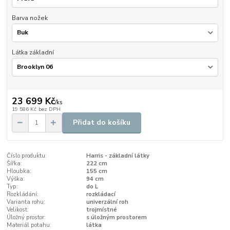
Barva nožek
Látka základní
23 699 Kč
/
ks
19 586 Kč
bez DPH
Přidat do košíku
Číslo produktu:
Harris - základní látky
Šířka:
222 cm
Hloubka:
155 cm
Výška:
94 cm
Typ:
do L
Rozkládání:
rozkládací
Varianta rohu:
univerzální roh
Velikost:
trojmístné
Úložný prostor:
s úložným prostorem
Materiál potahu:
látka