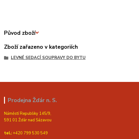
Původ zboží
Zboží zařazeno v kategoriích
LEVNÉ SEDACÍ SOUPRAVY DO BYTU
Prodejna Žďár n. S.
Náměstí Republiky 145/9,
591 01 Žďár nad Sázavou
tel.:
+420 799 530 549