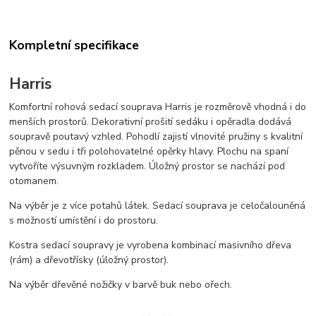
Kompletní specifikace
Harris
Komfortní rohová sedací souprava Harris je rozměrově vhodná i do
menších prostorů. Dekorativní prošití sedáku i opěradla dodává
soupravě poutavý vzhled. Pohodlí zajistí vlnovité pružiny s kvalitní
pěnou v sedu i tři polohovatelné opěrky hlavy. Plochu na spaní
vytvoříte výsuvným rozkladem. Úložný prostor se nachází pod
otomanem.
Na výběr je z více potahů látek. Sedací souprava je celočalouněná
s možností umístění i do prostoru.
Kostra sedací soupravy je vyrobena kombinací masivního dřeva
(rám) a dřevotřísky (úložný prostor).
Na výběr dřevěné nožičky v barvě buk nebo ořech.