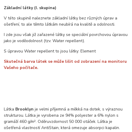
Základní látky (I. skupina)
V této skupině naleznete základní látky bez různých úprav a
ošetření, to ale těmto látkám neubírá na kvalitě a odolnosti.
I zde jsou však již zařazené látky se speciální povrchovou úpravou
jako je voděodolnost (tzv. Water repellent).
S úpravou Water repellent to jsou látky: Element
Skutečná barva látek se může lišit od zobrazení na monitoru
Vašeho počítače.
Látka
Brooklyn
je velmi příjemná a měkká na dotek, s výraznou
strukturou. Látka je vyrobena ze 94% polyester a 6% nylon s
gramáží 460 g/m². Oděruvzdornost 50 000 otáček. Látka je
ošetřená vlastností AntiStain, která omezuje absorpci kapalin.