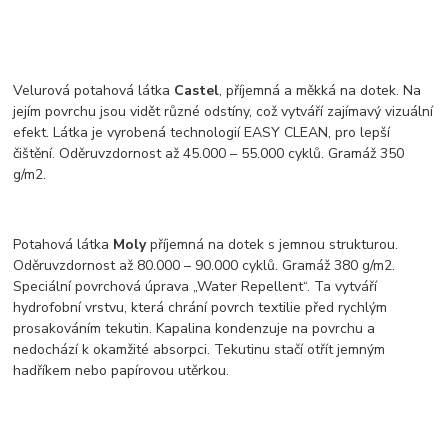
Velurová potahová látka
Castel
, příjemná a měkká na dotek. Na
jejím povrchu jsou vidět různé odstíny, což vytváří zajímavý vizuální
efekt. Látka je vyrobená technologií EASY CLEAN, pro lepší
čištění. Oděruvzdornost až 45.000 – 55.000 cyklů. Gramáž 350
g/m2.
Potahová látka
Moly
příjemná na dotek s jemnou strukturou.
Oděruvzdornost až 80.000 – 90.000 cyklů. Gramáž 380 g/m2.
Speciální povrchová úprava „Water Repellent“. Ta vytváří
hydrofobní vrstvu, která chrání povrch textilie před rychlým
prosakováním tekutin. Kapalina kondenzuje na povrchu a
nedochází k okamžité absorpci. Tekutinu stačí otřít jemným
hadříkem nebo papírovou utěrkou.