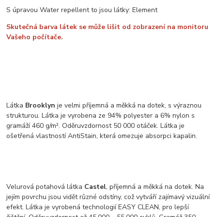
S úpravou Water repellent to jsou látky: Element
Skutečná barva látek se může lišit od zobrazení na monitoru
Vašeho počítače.
Látka
Brooklyn
je velmi příjemná a měkká na dotek, s výraznou
strukturou. Látka je vyrobena ze 94% polyester a 6% nylon s
gramáží 460 g/m². Oděruvzdornost 50 000 otáček. Látka je
ošetřená vlastností AntiStain, která omezuje absorpci kapalin.
Velurová potahová látka
Castel
, příjemná a měkká na dotek. Na
jejím povrchu jsou vidět různé odstíny, což vytváří zajímavý vizuální
efekt. Látka je vyrobená technologií EASY CLEAN, pro lepší