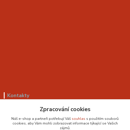
Kontakty
Zpracování cookies
+420 799 530 549
(Po-Pá, 8-18 hod.)
Náš e-shop a partneři potřebují Váš
souhlas
s použitím souborů
cookies, aby Vám mohli zobrazovat informace týkající se Vašich
sedackyvysocina@seznam.cz
zájmů.