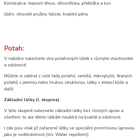
Konstrukce: masivní dřevo, dřevotříska, překližka a kov
Jádro: vlnovité pružiny faliste, kvalitní pěna
Potah:
V nabídce naleznete více potahových látek s různými vlastnostmi
a odolností.
Můžete si vybírat z celé řady potahů, semišů, mikroplyšů, tkaných
potahů s jemnou nebo hrubou strukturou, látky s imitací kůže a
další.
Základní látky (I. skupina)
V této skupině naleznete základní látky bez různých úprav a
ošetření, to ale těmto látkám neubírá na kvalitě a odolnosti.
I zde jsou však již zařazené látky se speciální povrchovou úpravou
jako je voděodolnost (tzv. Water repellent).