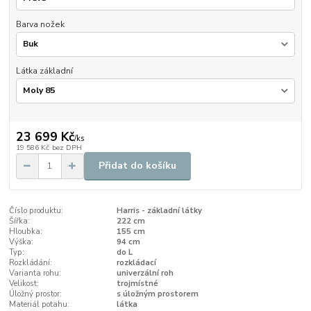
Barva nožek
Látka základní
23 699 Kč
/
ks
19 586 Kč
bez DPH
Přidat do košíku
Číslo produktu:
Harris - základní látky
Šířka:
222 cm
Hloubka:
155 cm
Výška:
94 cm
Typ:
do L
Rozkládání:
rozkládací
Varianta rohu:
univerzální roh
Velikost:
trojmístné
Úložný prostor:
s úložným prostorem
Materiál potahu:
látka