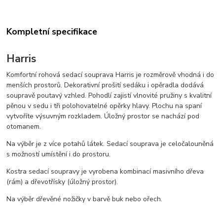
Kompletní specifikace
Harris
Komfortní rohová sedací souprava Harris je rozměrově vhodná i do
menších prostorů. Dekorativní prošití sedáku i opěradla dodává
soupravě poutavý vzhled. Pohodlí zajistí vlnovité pružiny s kvalitní
pěnou v sedu i tři polohovatelné opěrky hlavy. Plochu na spaní
vytvoříte výsuvným rozkladem. Úložný prostor se nachází pod
otomanem.
Na výběr je z více potahů látek. Sedací souprava je celočalouněná
s možností umístění i do prostoru.
Kostra sedací soupravy je vyrobena kombinací masivního dřeva
(rám) a dřevotřísky (úložný prostor).
Na výběr dřevěné nožičky v barvě buk nebo ořech.