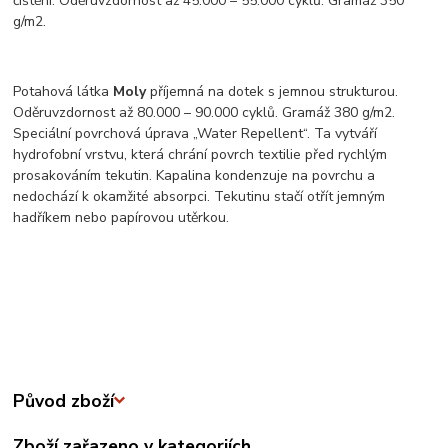
čištění. Oděruvzdornost až 45.000 – 55.000 cyklů. Gramáž 350
g/m2.
Potahová látka
Moly
příjemná na dotek s jemnou strukturou.
Oděruvzdornost až 80.000 – 90.000 cyklů. Gramáž 380 g/m2.
Speciální povrchová úprava „Water Repellent“. Ta vytváří
hydrofobní vrstvu, která chrání povrch textilie před rychlým
prosakováním tekutin. Kapalina kondenzuje na povrchu a
nedochází k okamžité absorpci. Tekutinu stačí otřít jemným
hadříkem nebo papírovou utěrkou.
Původ zboží
Zboží zařazeno v kategoriích