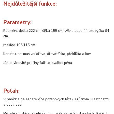
Nejdůležitější funkce:
Parametry:
Rozměry: délka 222 cm, šířka 155 cm, výška sedu 44 cm, výška 94
cm,
rozklad 195/115 cm
Konstrukce: masivní dřevo, dřevotříska, překližka a kov
Jádro: vlnovité pružiny faliste, kvalitní pěna
Potah:
V nabídce naleznete více potahových látek s různými vlastnostmi
a odolností.
Můžete si vybírat z celé řady potahů, semišů, mikroplyšů, tkaných