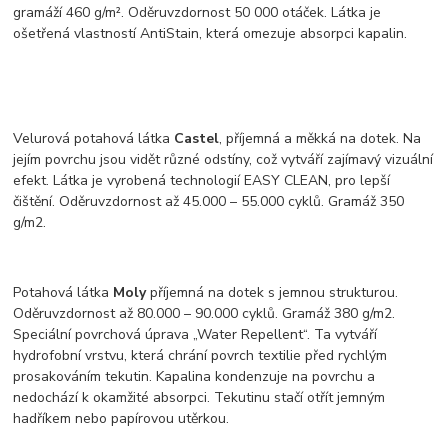
gramáží 460 g/m². Oděruvzdornost 50 000 otáček. Látka je
ošetřená vlastností AntiStain, která omezuje absorpci kapalin.
Velurová potahová látka
Castel
, příjemná a měkká na dotek. Na
jejím povrchu jsou vidět různé odstíny, což vytváří zajímavý vizuální
efekt. Látka je vyrobená technologií EASY CLEAN, pro lepší
čištění. Oděruvzdornost až 45.000 – 55.000 cyklů. Gramáž 350
g/m2.
Potahová látka
Moly
příjemná na dotek s jemnou strukturou.
Oděruvzdornost až 80.000 – 90.000 cyklů. Gramáž 380 g/m2.
Speciální povrchová úprava „Water Repellent“. Ta vytváří
hydrofobní vrstvu, která chrání povrch textilie před rychlým
prosakováním tekutin. Kapalina kondenzuje na povrchu a
nedochází k okamžité absorpci. Tekutinu stačí otřít jemným
hadříkem nebo papírovou utěrkou.