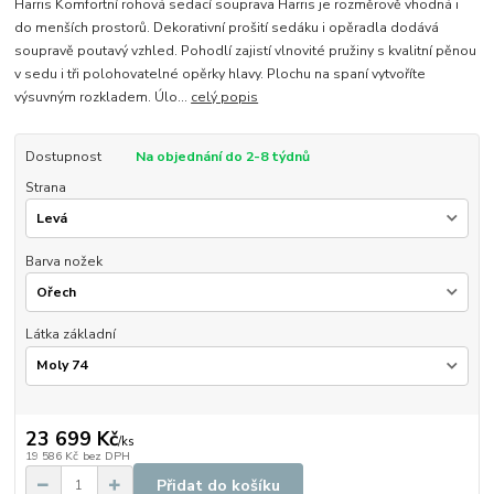
Harris Komfortní rohová sedací souprava Harris je rozměrově vhodná i
do menších prostorů. Dekorativní prošití sedáku i opěradla dodává
soupravě poutavý vzhled. Pohodlí zajistí vlnovité pružiny s kvalitní pěnou
v sedu i tři polohovatelné opěrky hlavy. Plochu na spaní vytvoříte
výsuvným rozkladem. Úlo...
celý popis
Dostupnost
Na objednání do 2-8 týdnů
Strana
Barva nožek
Látka základní
23 699 Kč
/
ks
19 586 Kč
bez DPH
Přidat do košíku