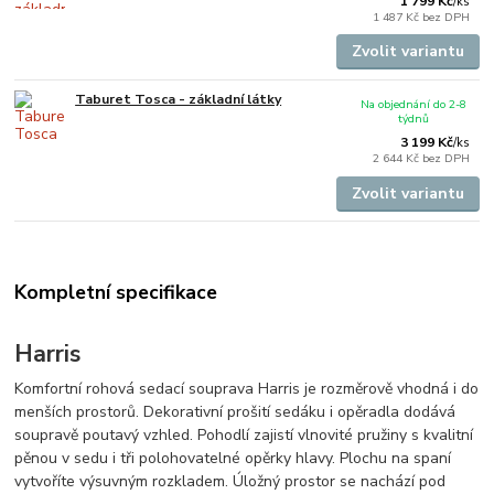
1 799 Kč
/
ks
1 487 Kč
bez DPH
Zvolit variantu
Taburet Tosca - základní látky
Na objednání do 2-8
týdnů
3 199 Kč
/
ks
2 644 Kč
bez DPH
Zvolit variantu
Kompletní specifikace
Harris
Komfortní rohová sedací souprava Harris je rozměrově vhodná i do
menších prostorů. Dekorativní prošití sedáku i opěradla dodává
soupravě poutavý vzhled. Pohodlí zajistí vlnovité pružiny s kvalitní
pěnou v sedu i tři polohovatelné opěrky hlavy. Plochu na spaní
vytvoříte výsuvným rozkladem. Úložný prostor se nachází pod