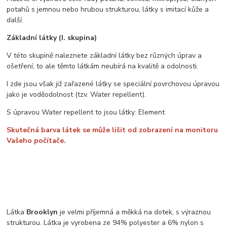
potahů s jemnou nebo hrubou strukturou, látky s imitací kůže a
další.
Základní látky (I. skupina)
V této skupině naleznete základní látky bez různých úprav a
ošetření, to ale těmto látkám neubírá na kvalitě a odolnosti.
I zde jsou však již zařazené látky se speciální povrchovou úpravou
jako je voděodolnost (tzv. Water repellent).
S úpravou Water repellent to jsou látky: Element
Skutečná barva látek se může lišit od zobrazení na monitoru
Vašeho počítače.
Látka
Brooklyn
je velmi příjemná a měkká na dotek, s výraznou
strukturou. Látka je vyrobena ze 94% polyester a 6% nylon s