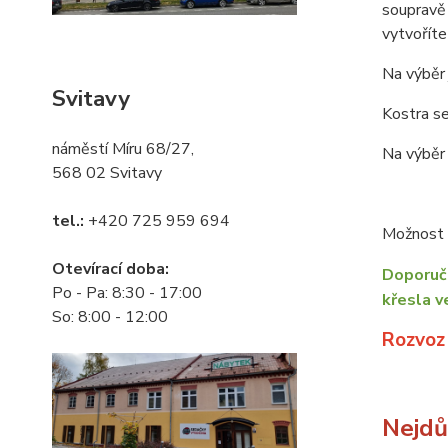
soupravě 
vytvořít
Na výběr 
Svitavy
Kostra se
náměstí Míru 68/27,
Na výběr 
568 02 Svitavy
tel.:
+420 725 959 694
Možnost o
Otevírací doba:
Doporuču
Po - Pa: 8:30 - 17:00
křesla v
So: 8:00 - 12:00
Rozvoz
Nejdůl