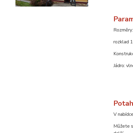
Param
Rozměry:
rozklad 
Konstrukc
Jádro: vln
Potah
V nabídce
Můžete si