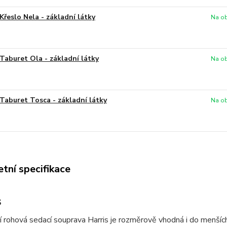
Křeslo Nela - základní látky
Na ob
Taburet Ola - základní látky
Na ob
Taburet Tosca - základní látky
Na ob
tní specifikace
s
 rohová sedací souprava Harris je rozměrově vhodná i do menších