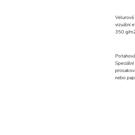
Velurová
vizuální 
350 g/m2
Potahová
Speciální
prosaková
nebo papí