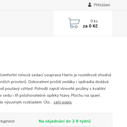
Přihlášení
0
ks
za
0 Kč
 Komfortní rohová sedací souprava Harris je rozměrově vhodná
enších prostorů. Dekorativní prošití sedáku i opěradla dodává
ě poutavý vzhled. Pohodlí zajistí vlnovité pružiny s kvalitní
v sedu i tři polohovatelné opěrky hlavy. Plochu na spaní
íte výsuvným rozkladem. Úlo...
celý popis
tupnost
Na objednání do 2-8 týdnů