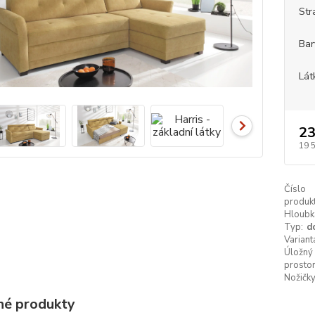
Str
Bar
Lát
23
19 
Číslo
produkt
Hloubk
Typ:
d
Variant
Úložný
prostor
Nožičky
é produkty