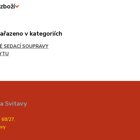
zboží
zařazeno v kategoriích
É SEDACÍ SOUPRAVY
YTU
a Svitavy
 68/27,
avy