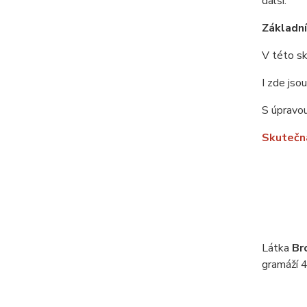
další.
Základní 
V této sk
I zde jso
S úpravou
Skutečná
Látka
Br
gramáží 4