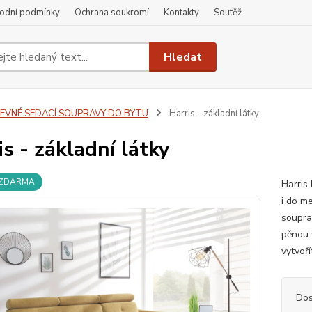
odní podmínky
Ochrana soukromí
Kontakty
Soutěž
Hledat
LEVNÉ SEDACÍ SOUPRAVY DO BYTU
Harris - základní látky
is - základní látky
 ZDARMA
Harris
i do m
souprav
pěnou 
vytvoř
Dos