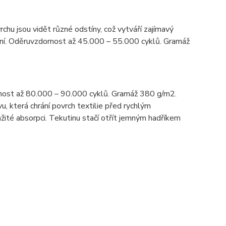
rchu jsou vidět různé odstíny, což vytváří zajímavý
tění. Oděruvzdornost až 45.000 – 55.000 cyklů. Gramáž
nost až 80.000 – 90.000 cyklů. Gramáž 380 g/m2.
u, která chrání povrch textilie před rychlým
žité absorpci. Tekutinu stačí otřít jemným hadříkem