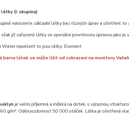
látky (I. skupina)
upině naleznete základní látky bez různých úprav a ošetření, to 
u však již zařazené látky se speciální povrchovou úpravou jako je
 Water repellent to jsou látky: Element
 barva látek se může lišit od zobrazení na monitoru Vašeh
ooklyn
je velmi příjemná a měkká na dotek, s výraznou struktur
60 g/m². Oděruvzdornost 50 000 otáček. Látka je ošetřená vlast