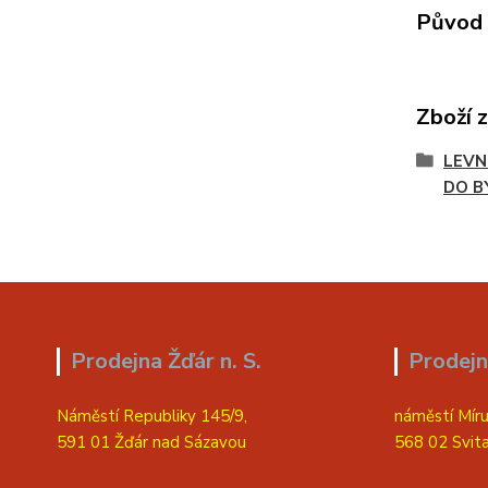
Původ 
Zboží 
LEVN
DO B
Prodejna Žďár n. S.
Prodejn
Náměstí Republiky 145/9,
náměstí Míru
591 01 Žďár nad Sázavou
568 02 Svit