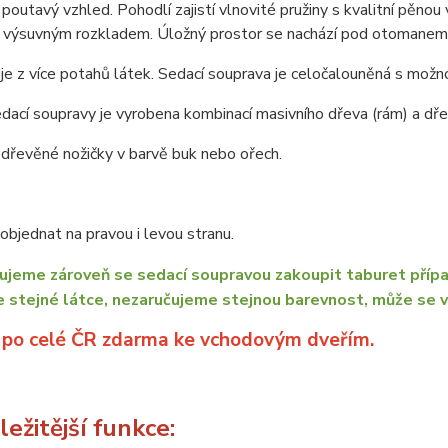
poutavý vzhled. Pohodlí zajistí vlnovité pružiny s kvalitní pěnou
e výsuvným rozkladem. Úložný prostor se nachází pod otomanem
je z více potahů látek. Sedací souprava je celočalouněná s možno
dací soupravy je vyrobena kombinací masivního dřeva (rám) a dřev
dřevěné nožičky v barvě buk nebo ořech.
bjednat na pravou i levou stranu.
jeme zároveň se sedací soupravou zakoupit taburet přípa
e stejné látce, nezaručujeme stejnou barevnost, může se v
 po celé ČR zdarma ke vchodovým dveřím.
ežitější funkce: