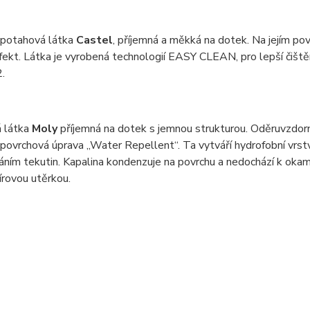
 potahová látka
Castel
, příjemná a měkká na dotek. Na jejím pov
efekt. Látka je vyrobená technologií EASY CLEAN, pro lepší čiš
.
 látka
Moly
příjemná na dotek s jemnou strukturou. Oděruvzdor
 povrchová úprava „Water Repellent“. Ta vytváří hydrofobní vrstv
ním tekutin. Kapalina kondenzuje na povrchu a nedochází k okam
rovou utěrkou.