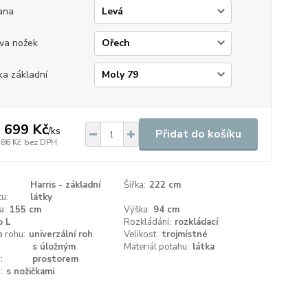
ana
va nožek
ka základní
 699 Kč
/
ks
Přidat do košíku
586 Kč
bez DPH
Harris - základní
Šířka:
222 cm
u:
látky
a:
155 cm
Výška:
94 cm
o L
Rozkládání:
rozkládací
a rohu:
univerzální roh
Velikost:
trojmístné
s úložným
Materiál potahu:
látka
:
prostorem
:
s nožičkami