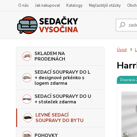
O nás
Jak nakupovat
Katalogy
Nejčastější otázky
Obch
Úvod
SKLADEM NA
PRODEJNÁCH
Harr
SEDACÍ SOUPRAVY DO L
+ designové prkénko s
Doprava
logem zdarma
SEDACÍ SOUPRAVY DO U
+ stoleček zdarma
LEVNÉ SEDACÍ
SOUPRAVY DO BYTU
POHOVKY