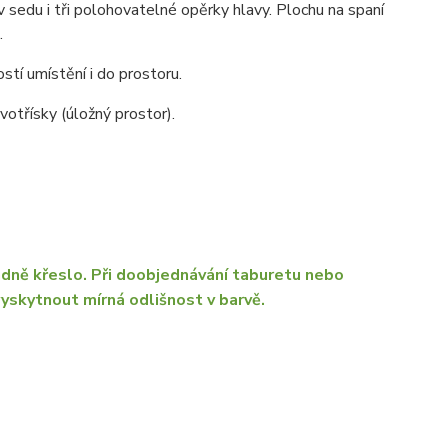
 v sedu i tři polohovatelné opěrky hlavy. Plochu na spaní
.
stí umístění i do prostoru.
otřísky (úložný prostor).
dně křeslo. Při doobjednávání taburetu nebo
yskytnout mírná odlišnost v barvě.