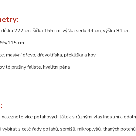
etry:
 délka 222 cm, šířka 155 cm, výška sedu 44 cm, výška 94 cm,
195/115 cm
e: masivní dřevo, dřevotříska, překližka a kov
ovité pružiny faliste, kvalitní pěna
:
 naleznete více potahových látek s různými vlastnostmi a odoln
 vybírat z celé řady potahů, semišů, mikroplyšů, tkaných potahů 