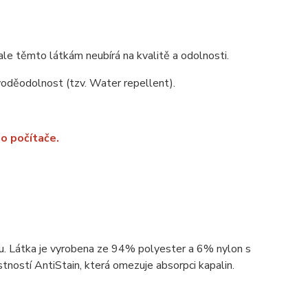
ale těmto látkám neubírá na kvalitě a odolnosti.
 voděodolnost (tzv. Water repellent).
o počítače.
ou. Látka je vyrobena ze 94% polyester a 6% nylon s
ností AntiStain, která omezuje absorpci kapalin.