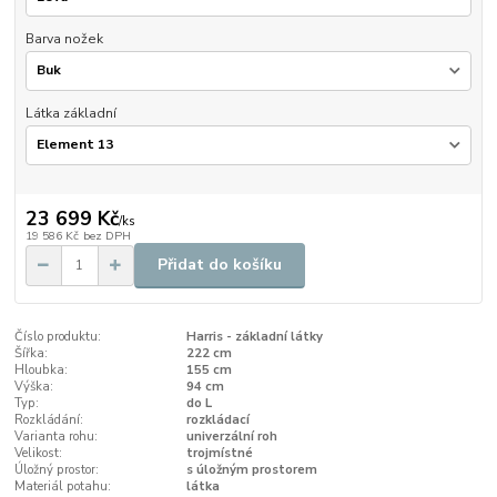
Barva nožek
Látka základní
23 699 Kč
/
ks
19 586 Kč
bez DPH
Přidat do košíku
Číslo produktu:
Harris - základní látky
Šířka:
222 cm
Hloubka:
155 cm
Výška:
94 cm
Typ:
do L
Rozkládání:
rozkládací
Varianta rohu:
univerzální roh
Velikost:
trojmístné
Úložný prostor:
s úložným prostorem
Materiál potahu:
látka