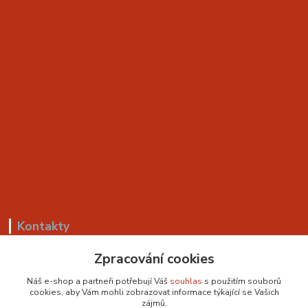
Kontakty
Zpracování cookies
+420 799 530 549
(Po-Pá, 8-18 hod.)
Náš e-shop a partneři potřebují Váš
souhlas
s použitím souborů
cookies, aby Vám mohli zobrazovat informace týkající se Vašich
sedackyvysocina@seznam.cz
zájmů.