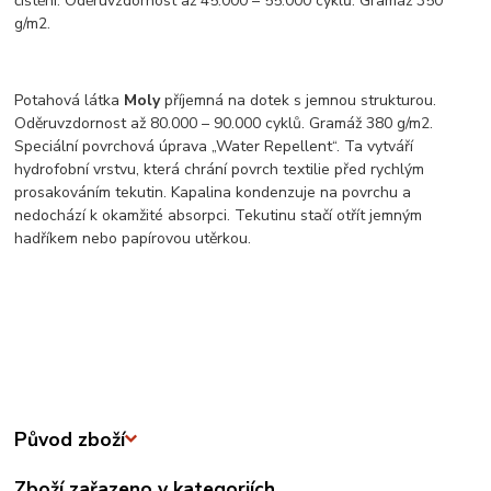
čištění. Oděruvzdornost až 45.000 – 55.000 cyklů. Gramáž 350
g/m2.
Potahová látka
Moly
příjemná na dotek s jemnou strukturou.
Oděruvzdornost až 80.000 – 90.000 cyklů. Gramáž 380 g/m2.
Speciální povrchová úprava „Water Repellent“. Ta vytváří
hydrofobní vrstvu, která chrání povrch textilie před rychlým
prosakováním tekutin. Kapalina kondenzuje na povrchu a
nedochází k okamžité absorpci. Tekutinu stačí otřít jemným
hadříkem nebo papírovou utěrkou.
Původ zboží
Zboží zařazeno v kategoriích