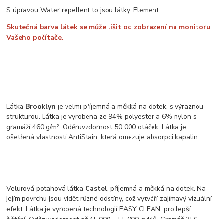
S úpravou Water repellent to jsou látky: Element
Skutečná barva látek se může lišit od zobrazení na monitoru
Vašeho počítače.
Látka
Brooklyn
je velmi příjemná a měkká na dotek, s výraznou
strukturou. Látka je vyrobena ze 94% polyester a 6% nylon s
gramáží 460 g/m². Oděruvzdornost 50 000 otáček. Látka je
ošetřená vlastností AntiStain, která omezuje absorpci kapalin.
Velurová potahová látka
Castel
, příjemná a měkká na dotek. Na
jejím povrchu jsou vidět různé odstíny, což vytváří zajímavý vizuální
efekt. Látka je vyrobená technologií EASY CLEAN, pro lepší