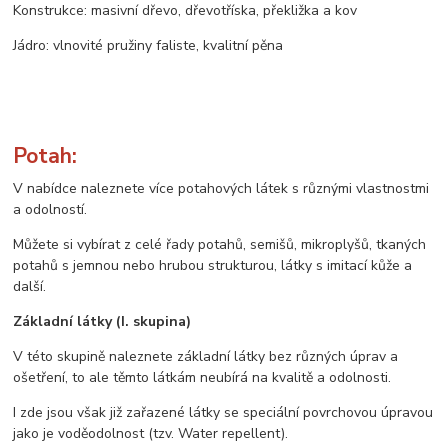
Konstrukce: masivní dřevo, dřevotříska, překližka a kov
Jádro: vlnovité pružiny faliste, kvalitní pěna
Potah:
V nabídce naleznete více potahových látek s různými vlastnostmi
a odolností.
Můžete si vybírat z celé řady potahů, semišů, mikroplyšů, tkaných
potahů s jemnou nebo hrubou strukturou, látky s imitací kůže a
další.
Základní látky (I. skupina)
V této skupině naleznete základní látky bez různých úprav a
ošetření, to ale těmto látkám neubírá na kvalitě a odolnosti.
I zde jsou však již zařazené látky se speciální povrchovou úpravou
jako je voděodolnost (tzv. Water repellent).