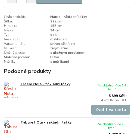
Číslo produktu:
Harris - základní látky
Šířka:
222 cm
Hloubka:
155 cm
Výška:
94 cm
Typ:
do L
Rozkládání:
rozkládací
Varianta rohu:
univerzální roh
Velikost:
trojmístné
Úložný prostor:
s úložným prostorem
Materiál potahu:
látka
Nožičky:
s nožičkami
Podobné produkty
Křeslo Nela - základní látky
Na objednání do 2-8
týdnů
5 399 Kč
/
ks
4 462 Kč
bez DPH
Zvolit variantu
Taburet Ola - základní látky
Na objednání do 2-8
týdnů