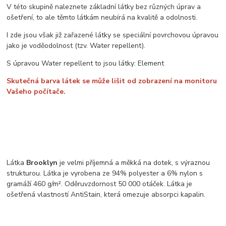
V této skupině naleznete základní látky bez různých úprav a
ošetření, to ale těmto látkám neubírá na kvalitě a odolnosti.
I zde jsou však již zařazené látky se speciální povrchovou úpravou
jako je voděodolnost (tzv. Water repellent).
S úpravou Water repellent to jsou látky: Element
Skutečná barva látek se může lišit od zobrazení na monitoru
Vašeho počítače.
Látka
Brooklyn
je velmi příjemná a měkká na dotek, s výraznou
strukturou. Látka je vyrobena ze 94% polyester a 6% nylon s
gramáží 460 g/m². Oděruvzdornost 50 000 otáček. Látka je
ošetřená vlastností AntiStain, která omezuje absorpci kapalin.