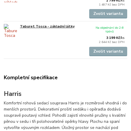
1 799 Kč
/
ks
1 487 Kč
bez DPH
Zvolit variantu
Taburet Tosca - základní látky
Na objednání do 2-8
týdnů
3 199 Kč
/
ks
2 644 Kč
bez DPH
Zvolit variantu
Kompletní specifikace
Harris
Komfortní rohová sedací souprava Harris je rozměrově vhodná i do
menších prostorů. Dekorativní prošití sedáku i opěradla dodává
soupravě poutavý vzhled. Pohodlí zajistí vlnovité pružiny s kvalitní
pěnou v sedu i tři polohovatelné opěrky hlavy. Plochu na spaní
vytvoříte výsuvným rozkladem. Úložný prostor se nachází pod