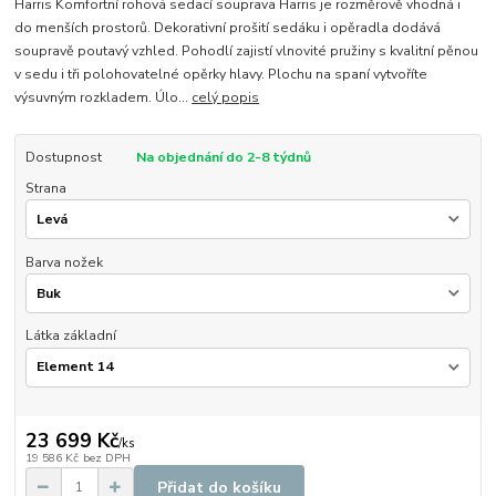
Harris Komfortní rohová sedací souprava Harris je rozměrově vhodná i
do menších prostorů. Dekorativní prošití sedáku i opěradla dodává
soupravě poutavý vzhled. Pohodlí zajistí vlnovité pružiny s kvalitní pěnou
v sedu i tři polohovatelné opěrky hlavy. Plochu na spaní vytvoříte
výsuvným rozkladem. Úlo...
celý popis
Dostupnost
Na objednání do 2-8 týdnů
Strana
Barva nožek
Látka základní
23 699 Kč
/
ks
19 586 Kč
bez DPH
Přidat do košíku