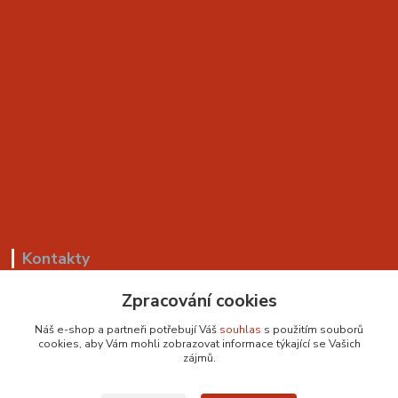
Kontakty
+420 799 530 549
Zpracování cookies
(Po-Pá, 8-18 hod.)
Náš e-shop a partneři potřebují Váš
souhlas
s použitím souborů
cookies, aby Vám mohli zobrazovat informace týkající se Vašich
sedackyvysocina@seznam.cz
zájmů.