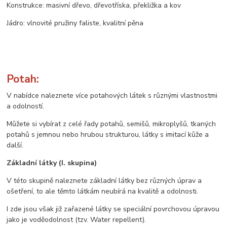
Konstrukce: masivní dřevo, dřevotříska, překližka a kov
Jádro: vlnovité pružiny faliste, kvalitní pěna
Potah:
V nabídce naleznete více potahových látek s různými vlastnostmi
a odolností.
Můžete si vybírat z celé řady potahů, semišů, mikroplyšů, tkaných
potahů s jemnou nebo hrubou strukturou, látky s imitací kůže a
další.
Základní látky (I. skupina)
V této skupině naleznete základní látky bez různých úprav a
ošetření, to ale těmto látkám neubírá na kvalitě a odolnosti.
I zde jsou však již zařazené látky se speciální povrchovou úpravou
jako je voděodolnost (tzv. Water repellent).