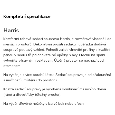
Kompletní specifikace
Harris
Komfortní rohová sedací souprava Harris je rozměrově vhodná i do
menších prostorů. Dekorativní prošití sedáku i opěradla dodává
soupravě poutavý vzhled. Pohodlí zajistí vlnovité pružiny s kvalitní
pěnou v sedu i tři polohovatelné opěrky hlavy. Plochu na spaní
vytvoříte výsuvným rozkladem. Úložný prostor se nachází pod
otomanem.
Na výběr je z více potahů látek. Sedací souprava je celočalouněná
s možností umístění i do prostoru.
Kostra sedací soupravy je vyrobena kombinací masivního dřeva
(rám) a dřevotřísky (úložný prostor).
Na výběr dřevěné nožičky v barvě buk nebo ořech.