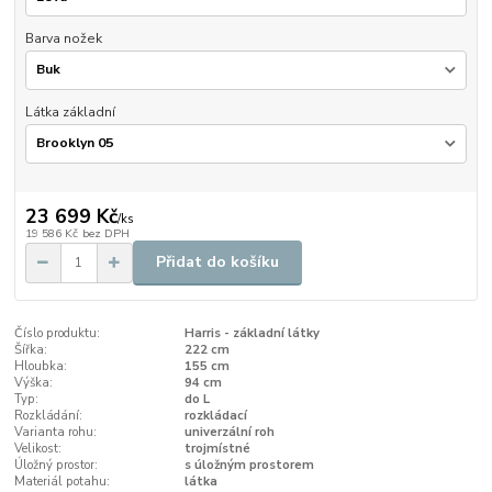
Barva nožek
Látka základní
23 699 Kč
/
ks
19 586 Kč
bez DPH
Přidat do košíku
Číslo produktu:
Harris - základní látky
Šířka:
222 cm
Hloubka:
155 cm
Výška:
94 cm
Typ:
do L
Rozkládání:
rozkládací
Varianta rohu:
univerzální roh
Velikost:
trojmístné
Úložný prostor:
s úložným prostorem
Materiál potahu:
látka