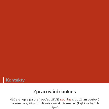
Kontakty
Zpracování cookies
+420 799 530 549
(Po-Pá, 8-18 hod.)
Náš e-shop a partneři potřebují Váš
souhlas
s použitím souborů
cookies, aby Vám mohli zobrazovat informace týkající se Vašich
sedackyvysocina@seznam.cz
zájmů.