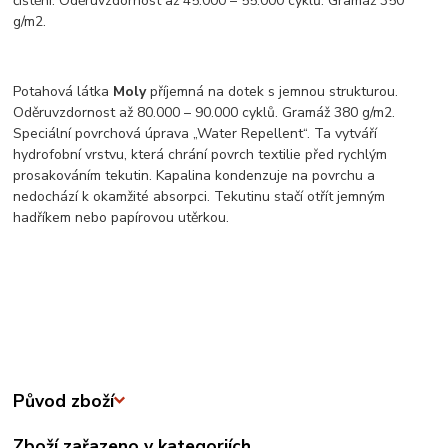
čištění. Oděruvzdornost až 45.000 – 55.000 cyklů. Gramáž 350
g/m2.
Potahová látka
Moly
příjemná na dotek s jemnou strukturou.
Oděruvzdornost až 80.000 – 90.000 cyklů. Gramáž 380 g/m2.
Speciální povrchová úprava „Water Repellent“. Ta vytváří
hydrofobní vrstvu, která chrání povrch textilie před rychlým
prosakováním tekutin. Kapalina kondenzuje na povrchu a
nedochází k okamžité absorpci. Tekutinu stačí otřít jemným
hadříkem nebo papírovou utěrkou.
Původ zboží
Zboží zařazeno v kategoriích