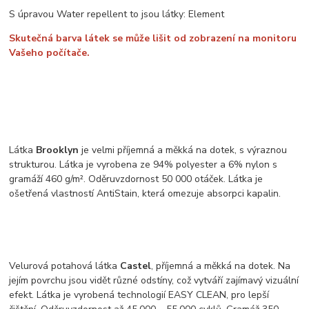
S úpravou Water repellent to jsou látky: Element
Skutečná barva látek se může lišit od zobrazení na monitoru
Vašeho počítače.
Látka
Brooklyn
je velmi příjemná a měkká na dotek, s výraznou
strukturou. Látka je vyrobena ze 94% polyester a 6% nylon s
gramáží 460 g/m². Oděruvzdornost 50 000 otáček. Látka je
ošetřená vlastností AntiStain, která omezuje absorpci kapalin.
Velurová potahová látka
Castel
, příjemná a měkká na dotek. Na
jejím povrchu jsou vidět různé odstíny, což vytváří zajímavý vizuální
efekt. Látka je vyrobená technologií EASY CLEAN, pro lepší