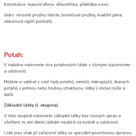
Konstrukce: masivní dřevo, dřevotříska, překližka a kov
Jádro: vlnovité pružiny faliste, bonellové pružiny, kvalitní pěna,
silikonová výplň polštářů
Potah:
V nabídce naleznete více potahových látek s různými vlastnostmi
a odolností.
Můžete si vybírat z celé řady potahů, semišů, mikroplyšů, tkaných
potahů s jemnou nebo hrubou strukturou, látky s imitací kůže a
další.
Základní látky (I. skupina)
V této skupině naleznete základní látky bez různých úprav a
ošetření, to ale těmto látkám neubírá na kvalitě a odolnosti.
I zde jsou však již zařazené látky se speciální povrchovou úpravou