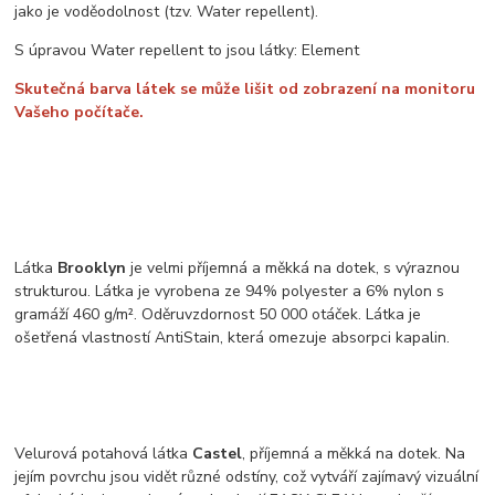
jako je voděodolnost (tzv. Water repellent).
S úpravou Water repellent to jsou látky: Element
Skutečná barva látek se může lišit od zobrazení na monitoru
Vašeho počítače.
Látka
Brooklyn
je velmi příjemná a měkká na dotek, s výraznou
strukturou. Látka je vyrobena ze 94% polyester a 6% nylon s
gramáží 460 g/m². Oděruvzdornost 50 000 otáček. Látka je
ošetřená vlastností AntiStain, která omezuje absorpci kapalin.
Velurová potahová látka
Castel
, příjemná a měkká na dotek. Na
jejím povrchu jsou vidět různé odstíny, což vytváří zajímavý vizuální