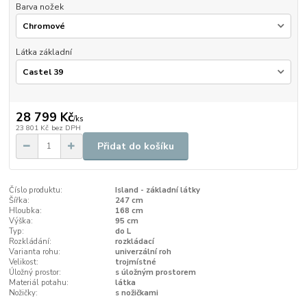
Barva nožek
Látka základní
28 799 Kč
/
ks
23 801 Kč
bez DPH
Přidat do košíku
Číslo produktu:
Island - základní látky
Šířka:
247 cm
Hloubka:
168 cm
Výška:
95 cm
Typ:
do L
Rozkládání:
rozkládací
Varianta rohu:
univerzální roh
Velikost:
trojmístné
Úložný prostor:
s úložným prostorem
Materiál potahu:
látka
Nožičky:
s nožičkami