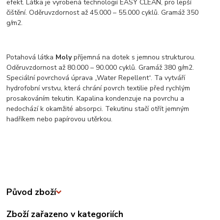
efekt. Látka je vyrobená technologií EASY CLEAN, pro lepší
čištění. Oděruvzdornost až 45.000 – 55.000 cyklů. Gramáž 350
g/m2.
Potahová látka
Moly
příjemná na dotek s jemnou strukturou.
Oděruvzdornost až 80.000 – 90.000 cyklů. Gramáž 380 g/m2.
Speciální povrchová úprava „Water Repellent“. Ta vytváří
hydrofobní vrstvu, která chrání povrch textilie před rychlým
prosakováním tekutin. Kapalina kondenzuje na povrchu a
nedochází k okamžité absorpci. Tekutinu stačí otřít jemným
hadříkem nebo papírovou utěrkou.
Původ zboží
Zboží zařazeno v kategoriích