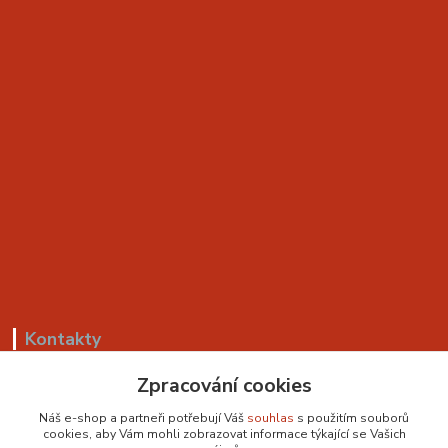
Kontakty
Zpracování cookies
+420 799 530 549
(Po-Pá, 8-18 hod.)
Náš e-shop a partneři potřebují Váš
souhlas
s použitím souborů
cookies, aby Vám mohli zobrazovat informace týkající se Vašich
sedackyvysocina@seznam.cz