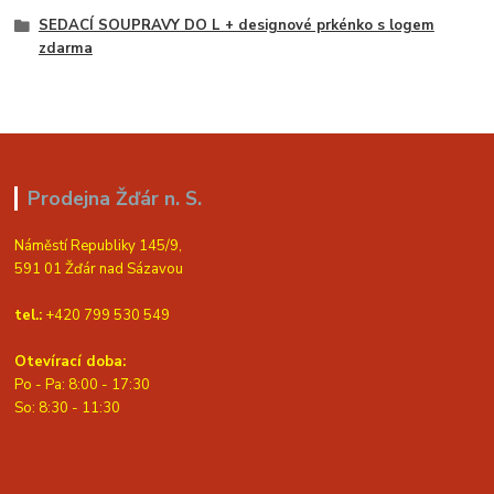
SEDACÍ SOUPRAVY DO L + designové prkénko s logem
zdarma
Prodejna Žďár n. S.
Náměstí Republiky 145/9,
591 01 Žďár nad Sázavou
tel.:
+420 799 530 549
Otevírací doba:
Po - Pa: 8:00 - 17:30
So: 8:30 - 11:30