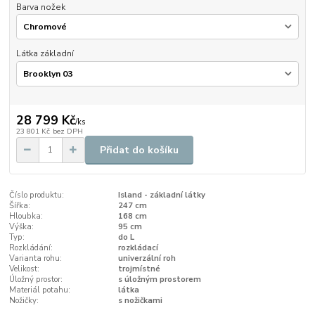
Barva nožek
Látka základní
28 799 Kč
/
ks
23 801 Kč
bez DPH
Přidat do košíku
Číslo produktu:
Island - základní látky
Šířka:
247 cm
Hloubka:
168 cm
Výška:
95 cm
Typ:
do L
Rozkládání:
rozkládací
Varianta rohu:
univerzální roh
Velikost:
trojmístné
Úložný prostor:
s úložným prostorem
Materiál potahu:
látka
Nožičky:
s nožičkami