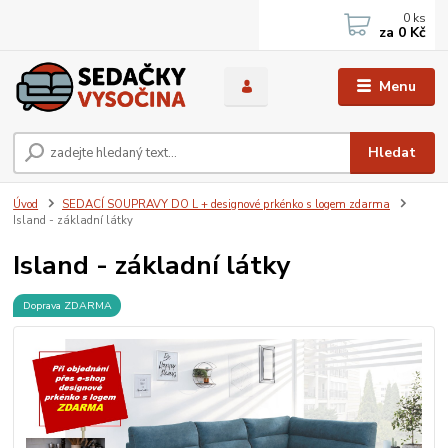
0
ks
za
0 Kč
Menu
Hledat
Úvod
SEDACÍ SOUPRAVY DO L + designové prkénko s logem zdarma
Island - základní látky
Island - základní látky
Doprava ZDARMA