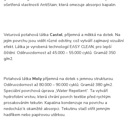
ošetřená vlastností AntiStain, která omezuje absorpci kapalin.
Velurová potahová látka
Castel
, příjemná a měkká na dotek. Na
jejím povrchu jsou vidět různé odstíny, což vytváří zajímavý vizuální
efekt. Látka je vyrobená technologií EASY CLEAN, pro lepší
čištění. Oděruvzdornost až 45.000 – 55.000 cyklů. Gramáž 350
g/m2.
Potahová látka
Moly
příjemná na dotek s jemnou strukturou.
Oděruvzdornost až 80.000 – 90.000 cyklů. Gramáž 380 g/m2.
Speciální povrchová úprava „Water Repellent“. Ta vytváří
hydrofobní vrstvu, která chrání povrch textilie před rychlým
prosakováním tekutin. Kapalina kondenzuje na povrchu a
nedochází k okamžité absorpci. Tekutinu stačí otřít jemným
hadříkem nebo papírovou utěrkou.