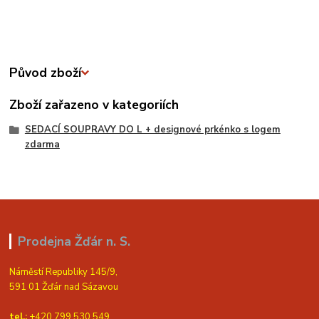
Původ zboží
Zboží zařazeno v kategoriích
SEDACÍ SOUPRAVY DO L + designové prkénko s logem
zdarma
Prodejna Žďár n. S.
Náměstí Republiky 145/9,
591 01 Žďár nad Sázavou
tel.:
+420 799 530 549