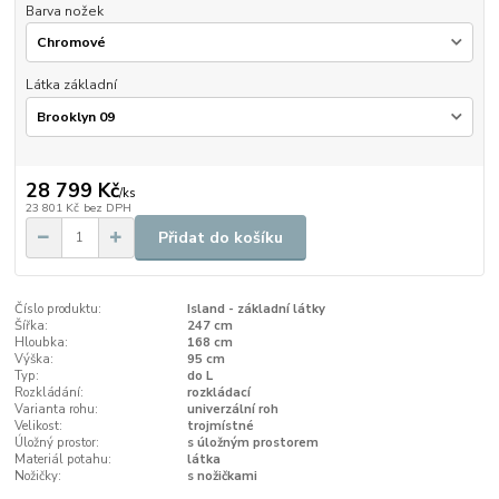
Barva nožek
Látka základní
28 799 Kč
/
ks
23 801 Kč
bez DPH
Přidat do košíku
Číslo produktu:
Island - základní látky
Šířka:
247 cm
Hloubka:
168 cm
Výška:
95 cm
Typ:
do L
Rozkládání:
rozkládací
Varianta rohu:
univerzální roh
Velikost:
trojmístné
Úložný prostor:
s úložným prostorem
Materiál potahu:
látka
Nožičky:
s nožičkami