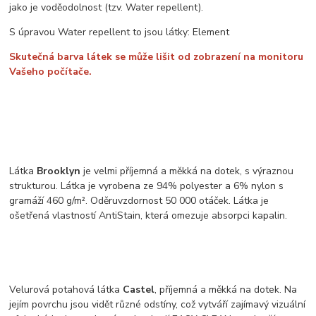
jako je voděodolnost (tzv. Water repellent).
S úpravou Water repellent to jsou látky: Element
Skutečná barva látek se může lišit od zobrazení na monitoru
Vašeho počítače.
Látka
Brooklyn
je velmi příjemná a měkká na dotek, s výraznou
strukturou. Látka je vyrobena ze 94% polyester a 6% nylon s
gramáží 460 g/m². Oděruvzdornost 50 000 otáček. Látka je
ošetřená vlastností AntiStain, která omezuje absorpci kapalin.
Velurová potahová látka
Castel
, příjemná a měkká na dotek. Na
jejím povrchu jsou vidět různé odstíny, což vytváří zajímavý vizuální