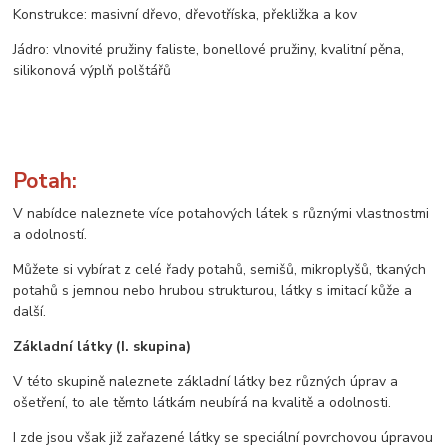
Konstrukce: masivní dřevo, dřevotříska, překližka a kov
Jádro: vlnovité pružiny faliste, bonellové pružiny, kvalitní pěna,
silikonová výplň polštářů
Potah:
V nabídce naleznete více potahových látek s různými vlastnostmi
a odolností.
Můžete si vybírat z celé řady potahů, semišů, mikroplyšů, tkaných
potahů s jemnou nebo hrubou strukturou, látky s imitací kůže a
další.
Základní látky (I. skupina)
V této skupině naleznete základní látky bez různých úprav a
ošetření, to ale těmto látkám neubírá na kvalitě a odolnosti.
I zde jsou však již zařazené látky se speciální povrchovou úpravou