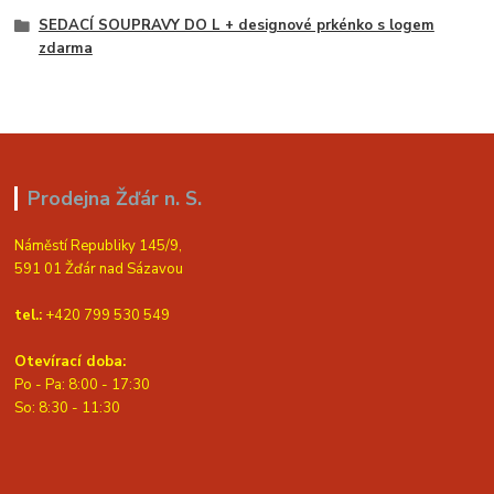
SEDACÍ SOUPRAVY DO L + designové prkénko s logem
zdarma
Prodejna Žďár n. S.
Náměstí Republiky 145/9,
591 01 Žďár nad Sázavou
tel.:
+420 799 530 549
Otevírací doba:
Po - Pa: 8:00 - 17:30
So: 8:30 - 11:30