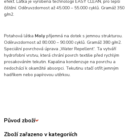
efekt. Látka je vyrobená technologií EASY CLEAN, pro lepší
čištění. Oděruvzdornost až 45.000 – 55.000 cyklů. Gramáž 350
g/m2.
Potahová látka
Moly
příjemná na dotek s jemnou strukturou.
Oděruvzdornost až 80.000 – 90.000 cyklů. Gramáž 380 g/m2.
Speciální povrchová úprava „Water Repellent“. Ta vytváří
hydrofobní vrstvu, která chrání povrch textilie před rychlým
prosakováním tekutin. Kapalina kondenzuje na povrchu a
nedochází k okamžité absorpci. Tekutinu stačí otřít jemným
hadříkem nebo papírovou utěrkou.
Původ zboží
Zboží zařazeno v kategoriích