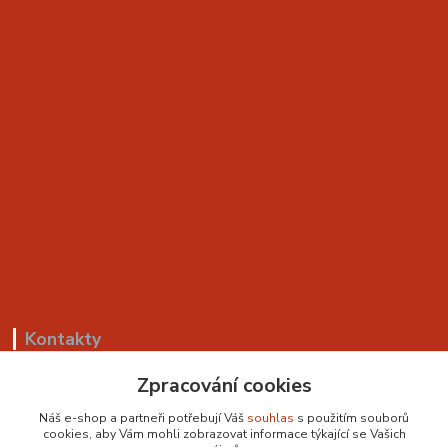
Kontakty
Zpracování cookies
+420 799 530 549
(Po-Pá, 8-18 hod.)
Náš e-shop a partneři potřebují Váš
souhlas
s použitím souborů
cookies, aby Vám mohli zobrazovat informace týkající se Vašich
sedackyvysocina@seznam.cz