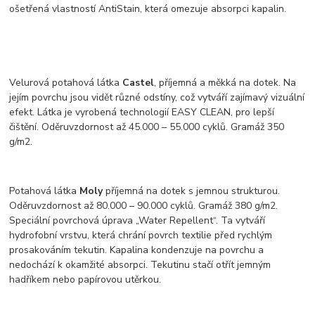
ošetřená vlastností AntiStain, která omezuje absorpci kapalin.
Velurová potahová látka
Castel
, příjemná a měkká na dotek. Na
jejím povrchu jsou vidět různé odstíny, což vytváří zajímavý vizuální
efekt. Látka je vyrobená technologií EASY CLEAN, pro lepší
čištění. Oděruvzdornost až 45.000 – 55.000 cyklů. Gramáž 350
g/m2.
Potahová látka
Moly
příjemná na dotek s jemnou strukturou.
Oděruvzdornost až 80.000 – 90.000 cyklů. Gramáž 380 g/m2.
Speciální povrchová úprava „Water Repellent“. Ta vytváří
hydrofobní vrstvu, která chrání povrch textilie před rychlým
prosakováním tekutin. Kapalina kondenzuje na povrchu a
nedochází k okamžité absorpci. Tekutinu stačí otřít jemným
hadříkem nebo papírovou utěrkou.