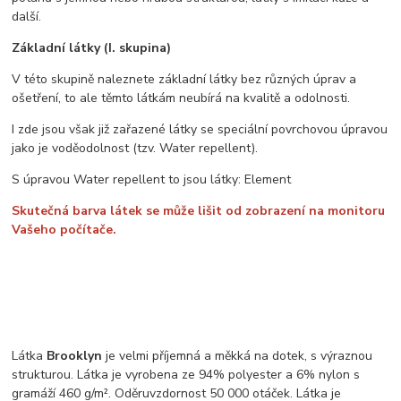
další.
Základní látky (I. skupina)
V této skupině naleznete základní látky bez různých úprav a
ošetření, to ale těmto látkám neubírá na kvalitě a odolnosti.
I zde jsou však již zařazené látky se speciální povrchovou úpravou
jako je voděodolnost (tzv. Water repellent).
S úpravou Water repellent to jsou látky: Element
Skutečná barva látek se může lišit od zobrazení na monitoru
Vašeho počítače.
Látka
Brooklyn
je velmi příjemná a měkká na dotek, s výraznou
strukturou. Látka je vyrobena ze 94% polyester a 6% nylon s
gramáží 460 g/m². Oděruvzdornost 50 000 otáček. Látka je