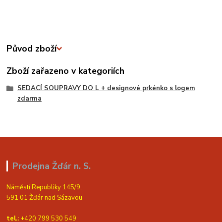
Původ zboží
Zboží zařazeno v kategoriích
SEDACÍ SOUPRAVY DO L + designové prkénko s logem
zdarma
Prodejna Žďár n. S.
Náměstí Republiky 145/9,
591 01 Žďár nad Sázavou
tel.:
+420 799 530 549