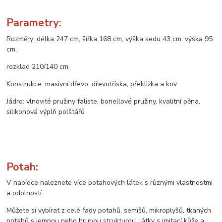
Parametry:
Rozměry: délka 247 cm, šířka 168 cm, výška sedu 43 cm, výška 95
cm,
rozklad 210/140 cm
Konstrukce: masivní dřevo, dřevotříska, překližka a kov
Jádro: vlnovité pružiny faliste, bonellové pružiny, kvalitní pěna,
silikonová výplň polštářů
Potah:
V nabídce naleznete více potahových látek s různými vlastnostmi
a odolností.
Můžete si vybírat z celé řady potahů, semišů, mikroplyšů, tkaných
potahů s jemnou nebo hrubou strukturou, látky s imitací kůže a