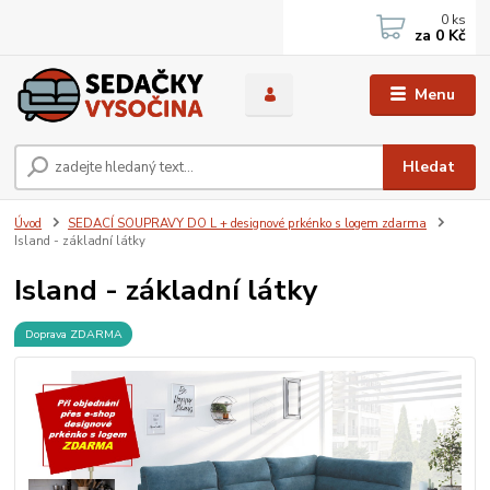
0
ks
za
0 Kč
Menu
Hledat
Úvod
SEDACÍ SOUPRAVY DO L + designové prkénko s logem zdarma
Island - základní látky
Island - základní látky
Doprava ZDARMA