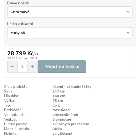
Barva nožek
Látka základní
28 799 Kč
/
ks
23 801 Kč
bez DPH
Přidat do košíku
Číslo produktu:
Island - základní látky
Šířka:
247 cm
Hloubka:
168 cm
Výška:
95 cm
Typ:
do L
Rozkládání:
rozkládací
Varianta rohu:
univerzální roh
Velikost:
trojmístné
Úložný prostor:
s úložným prostorem
Materiál potahu:
látka
Nožičky:
s nožičkami