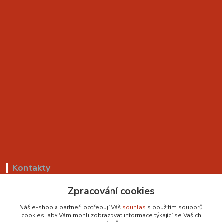
Kontakty
Zpracování cookies
+420 799 530 549
(Po-Pá, 8-18 hod.)
Náš e-shop a partneři potřebují Váš
souhlas
s použitím souborů
cookies, aby Vám mohli zobrazovat informace týkající se Vašich
sedackyvysocina@seznam.cz