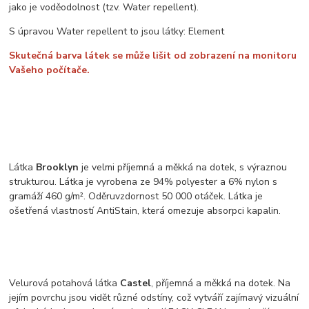
jako je voděodolnost (tzv. Water repellent).
S úpravou Water repellent to jsou látky: Element
Skutečná barva látek se může lišit od zobrazení na monitoru
Vašeho počítače.
Látka
Brooklyn
je velmi příjemná a měkká na dotek, s výraznou
strukturou. Látka je vyrobena ze 94% polyester a 6% nylon s
gramáží 460 g/m². Oděruvzdornost 50 000 otáček. Látka je
ošetřená vlastností AntiStain, která omezuje absorpci kapalin.
Velurová potahová látka
Castel
, příjemná a měkká na dotek. Na
jejím povrchu jsou vidět různé odstíny, což vytváří zajímavý vizuální