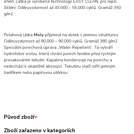
efekt. Látka je vyrobená technologií EASY CLEAN, pro lepší
čištění. Oděruvzdornost až 45.000 – 55.000 cyklů. Gramáž 350
g/m2.
Potahová látka
Moly
příjemná na dotek s jemnou strukturou.
Oděruvzdornost až 80.000 – 90.000 cyklů. Gramáž 380 g/m2.
Speciální povrchová úprava „Water Repellent“. Ta vytváří
hydrofobní vrstvu, která chrání povrch textilie před rychlým
prosakováním tekutin. Kapalina kondenzuje na povrchu a
nedochází k okamžité absorpci. Tekutinu stačí otřít jemným
hadříkem nebo papírovou utěrkou.
Původ zboží
Zboží zařazeno v kategoriích