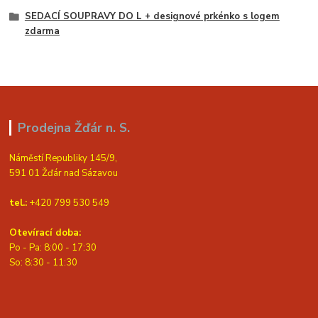
SEDACÍ SOUPRAVY DO L + designové prkénko s logem
zdarma
Prodejna Žďár n. S.
Náměstí Republiky 145/9,
591 01 Žďár nad Sázavou
tel.:
+420 799 530 549
Otevírací doba:
Po - Pa: 8:00 - 17:30
So: 8:30 - 11:30