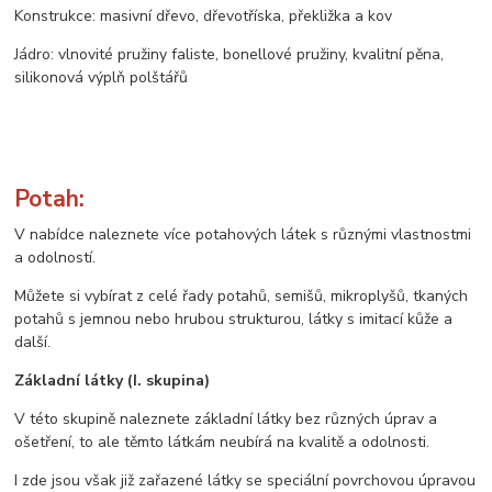
Konstrukce: masivní dřevo, dřevotříska, překližka a kov
Jádro: vlnovité pružiny faliste, bonellové pružiny, kvalitní pěna,
silikonová výplň polštářů
Potah:
V nabídce naleznete více potahových látek s různými vlastnostmi
a odolností.
Můžete si vybírat z celé řady potahů, semišů, mikroplyšů, tkaných
potahů s jemnou nebo hrubou strukturou, látky s imitací kůže a
další.
Základní látky (I. skupina)
V této skupině naleznete základní látky bez různých úprav a
ošetření, to ale těmto látkám neubírá na kvalitě a odolnosti.
I zde jsou však již zařazené látky se speciální povrchovou úpravou