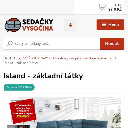
0
ks
za
0 Kč
Menu
Hledat
Úvod
SEDACÍ SOUPRAVY DO L + designové prkénko s logem zdarma
Island - základní látky
Island - základní látky
Doprava ZDARMA