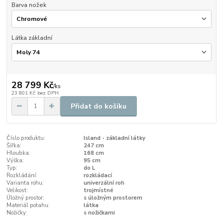
Barva nožek
Látka základní
28 799 Kč
/
ks
23 801 Kč
bez DPH
Přidat do košíku
Číslo produktu:
Island - základní látky
Šířka:
247 cm
Hloubka:
168 cm
Výška:
95 cm
Typ:
do L
Rozkládání:
rozkládací
Varianta rohu:
univerzální roh
Velikost:
trojmístné
Úložný prostor:
s úložným prostorem
Materiál potahu:
látka
Nožičky:
s nožičkami