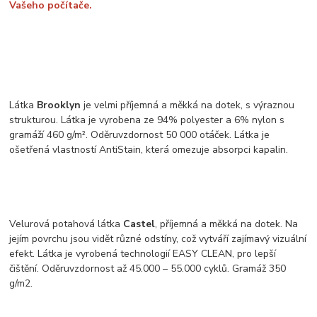
Vašeho počítače.
Látka
Brooklyn
je velmi příjemná a měkká na dotek, s výraznou
strukturou. Látka je vyrobena ze 94% polyester a 6% nylon s
gramáží 460 g/m². Oděruvzdornost 50 000 otáček. Látka je
ošetřená vlastností AntiStain, která omezuje absorpci kapalin.
Velurová potahová látka
Castel
, příjemná a měkká na dotek. Na
jejím povrchu jsou vidět různé odstíny, což vytváří zajímavý vizuální
efekt. Látka je vyrobená technologií EASY CLEAN, pro lepší
čištění. Oděruvzdornost až 45.000 – 55.000 cyklů. Gramáž 350
g/m2.