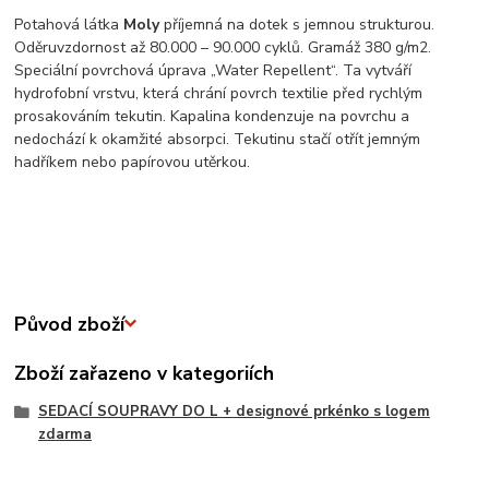
Potahová látka
Moly
příjemná na dotek s jemnou strukturou.
Oděruvzdornost až 80.000 – 90.000 cyklů. Gramáž 380 g/m2.
Speciální povrchová úprava „Water Repellent“. Ta vytváří
hydrofobní vrstvu, která chrání povrch textilie před rychlým
prosakováním tekutin. Kapalina kondenzuje na povrchu a
nedochází k okamžité absorpci. Tekutinu stačí otřít jemným
hadříkem nebo papírovou utěrkou.
Původ zboží
Zboží zařazeno v kategoriích
SEDACÍ SOUPRAVY DO L + designové prkénko s logem
zdarma