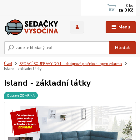
0
ks
za
0 Kč
Menu
Hledat
Úvod
SEDACÍ SOUPRAVY DO L + designové prkénko s logem zdarma
Island - základní látky
Island - základní látky
Doprava ZDARMA