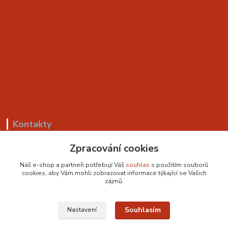
Kontakty
Zpracování cookies
+420 799 530 549
(Po-Pá, 8-18 hod.)
Náš e-shop a partneři potřebují Váš
souhlas
s použitím souborů
cookies, aby Vám mohli zobrazovat informace týkající se Vašich
sedackyvysocina@seznam.cz
zájmů.
Souhlasím
Nastavení