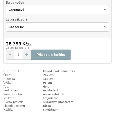
Barva nožek
Látka základní
28 799 Kč
/
ks
23 801 Kč
bez DPH
Přidat do košíku
Číslo produktu:
Island - základní látky
Šířka:
247 cm
Hloubka:
168 cm
Výška:
95 cm
Typ:
do L
Rozkládání:
rozkládací
Varianta rohu:
univerzální roh
Velikost:
trojmístné
Úložný prostor:
s úložným prostorem
Materiál potahu:
látka
Nožičky:
s nožičkami