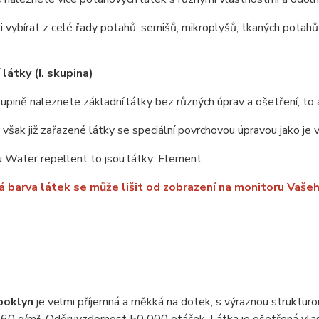
 vybírat z celé řady potahů, semišů, mikroplyšů, tkaných potahů 
látky (I. skupina)
upině naleznete základní látky bez různých úprav a ošetření, to 
u však již zařazené látky se speciální povrchovou úpravou jako je
 Water repellent to jsou látky: Element
 barva látek se může lišit od zobrazení na monitoru Vašeh
ooklyn
je velmi příjemná a měkká na dotek, s výraznou struktur