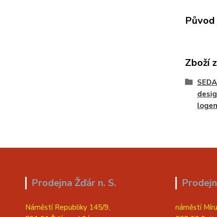
Původ 
Zboží 
SEDA
desig
loge
Prodejna Žďár n. S.
Prodejn
Náměstí Republiky 145/9,
náměstí Míru