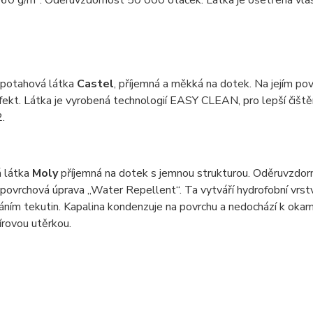
60 g/m². Oděruvzdornost 50 000 otáček. Látka je ošetřená vlast
 potahová látka
Castel
, příjemná a měkká na dotek. Na jejím pov
efekt. Látka je vyrobená technologií EASY CLEAN, pro lepší čiš
.
 látka
Moly
příjemná na dotek s jemnou strukturou. Oděruvzdor
 povrchová úprava „Water Repellent“. Ta vytváří hydrofobní vrstv
ním tekutin. Kapalina kondenzuje na povrchu a nedochází k okam
rovou utěrkou.