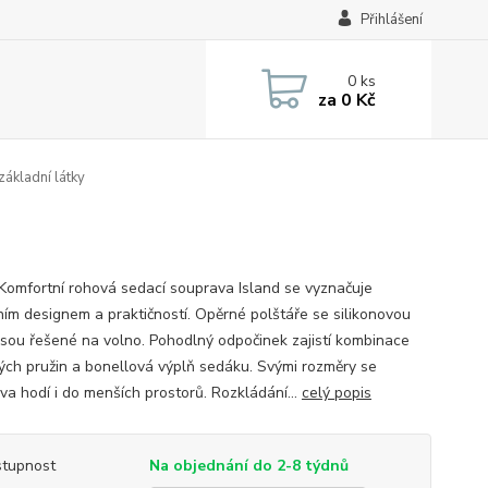
Přihlášení
0
ks
za
0 Kč
základní látky
 Komfortní rohová sedací souprava Island se vyznačuje
ím designem a praktičností. Opěrné polštáře se silikonovou
 jsou řešené na volno. Pohodlný odpočinek zajistí kombinace
tých pružin a bonellová výplň sedáku. Svými rozměry se
va hodí i do menších prostorů. Rozkládání...
celý popis
tupnost
Na objednání do 2-8 týdnů