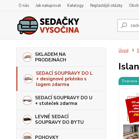
O nás
Jak nakupovat
Katalogy
Nejčastější otázky
Obch
Úvod
S
SKLADEM NA
PRODEJNÁCH
Isla
SEDACÍ SOUPRAVY DO L
+ designové prkénko s
Doprava
logem zdarma
SEDACÍ SOUPRAVY DO U
+ stoleček zdarma
LEVNÉ SEDACÍ
SOUPRAVY DO BYTU
POHOVKY