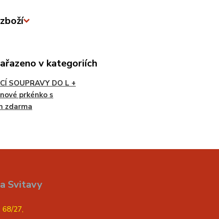
zboží
zařazeno v kategoriích
CÍ SOUPRAVY DO L +
nové prkénko s
m zdarma
a Svitavy
 68/27,