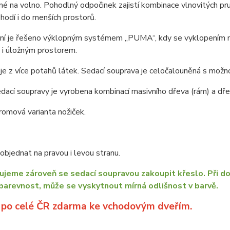
né na volno. Pohodlný odpočinek zajistí kombinace vlnovitých pr
hodí i do menších prostorů.
ní je řešeno výklopným systémem „PUMA“, kdy se vyklopením mat
 i úložným prostorem.
je z více potahů látek. Sedací souprava je celočalouněná s možno
dací soupravy je vyrobena kombinací masivního dřeva (rám) a dřev
omová varianta nožiček.
bjednat na pravou i levou stranu.
jeme zároveň se sedací soupravou zakoupit křeslo. Při do
barevnost, může se vyskytnout mírná odlišnost v barvě.
 po celé ČR zdarma ke vchodovým dveřím.