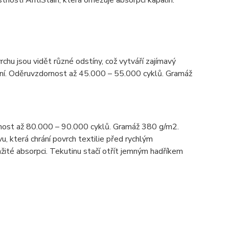
ností AntiStain, která omezuje absorpci kapalin.
rchu jsou vidět různé odstíny, což vytváří zajímavý
tění. Oděruvzdornost až 45.000 – 55.000 cyklů. Gramáž
nost až 80.000 – 90.000 cyklů. Gramáž 380 g/m2.
u, která chrání povrch textilie před rychlým
žité absorpci. Tekutinu stačí otřít jemným hadříkem