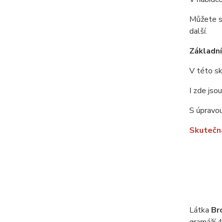
Můžete si
další.
Základní 
V této sk
I zde jso
S úpravou
Skutečná
Látka
Br