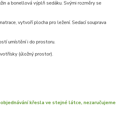
užin a bonellová výplň sedáku. Svými rozměry se
race, vytvoří plocha pro ležení. Sedací souprava
stí umístění i do prostoru.
otřísky (úložný prostor).
objednávání křesla ve stejné látce, nezaručujeme