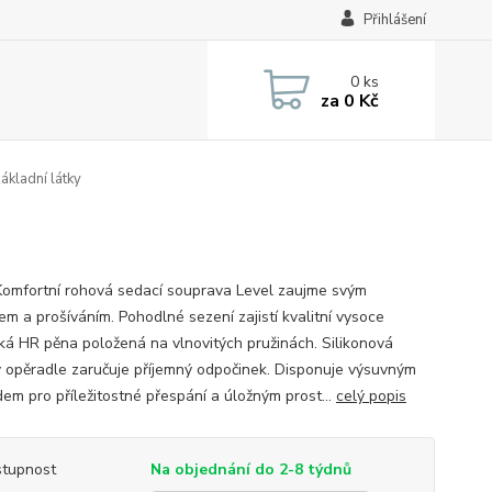
Přihlášení
0
ks
za
0 Kč
ákladní látky
Komfortní rohová sedací souprava Level zaujme svým
em a prošíváním. Pohodlné sezení zajistí kvalitní vysoce
cká HR pěna položená na vlnovitých pružinách. Silikonová
v opěradle zaručuje příjemný odpočinek. Disponuje výsuvným
dem pro příležitostné přespání a úložným prost...
celý popis
tupnost
Na objednání do 2-8 týdnů