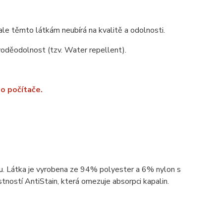
ale těmto látkám neubírá na kvalitě a odolnosti.
 voděodolnost (tzv. Water repellent).
o počítače.
ou. Látka je vyrobena ze 94% polyester a 6% nylon s
ností AntiStain, která omezuje absorpci kapalin.