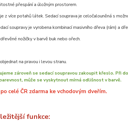
žitostné přespání a úložným prostorem.
je z více potahů látek. Sedací souprava je celočalouněná s možno
dací soupravy je vyrobena kombinací masivního dřeva (rám) a dřev
dřevěné nožičky v barvě buk nebo ořech.
bjednat na pravou i levou stranu.
jeme zároveň se sedací soupravou zakoupit křeslo. Při do
barevnost, může se vyskytnout mírná odlišnost v barvě.
 po celé ČR zdarma ke vchodovým dveřím.
ežitější funkce: