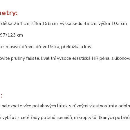
etry:
 délka 264 cm, šířka 198 cm, výška sedu 45 cm, výška 103 cm,
197/123 cm
e: masivní dřevo, dřevotříska, překližka a kov
novité pružiny faliste, kvalitní vysoce elastická HR pěna, silikono
:
 naleznete více potahových látek s různými vlastnostmi a odoln
 vybírat z celé řady potahů, semišů, mikroplyšů, tkaných potahů 