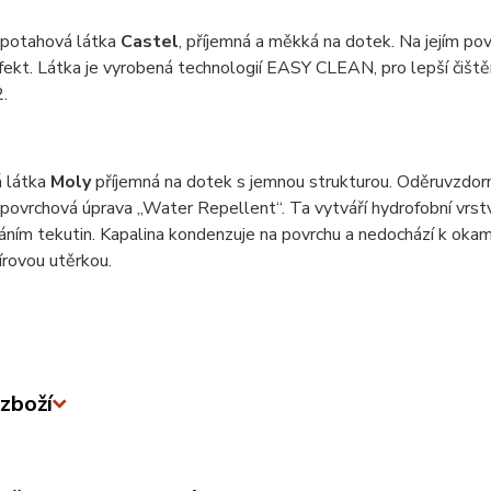
 potahová látka
Castel
, příjemná a měkká na dotek. Na jejím pov
efekt. Látka je vyrobená technologií EASY CLEAN, pro lepší čiš
.
 látka
Moly
příjemná na dotek s jemnou strukturou. Oděruvzdor
 povrchová úprava „Water Repellent“. Ta vytváří hydrofobní vrstv
ním tekutin. Kapalina kondenzuje na povrchu a nedochází k okam
rovou utěrkou.
zboží