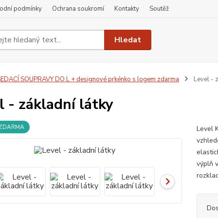
odní podmínky
Ochrana soukromí
Kontakty
Soutěž
Hledat
EDACÍ SOUPRAVY DO L + designové prkénko s logem zdarma
Level - z
l - základní látky
 ZDARMA
Level 
vzhled
elasti
výplň 
rozkla
Dos