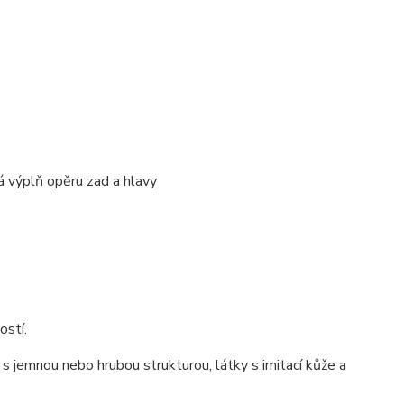
vá výplň opěru zad a hlavy
ostí.
s jemnou nebo hrubou strukturou, látky s imitací kůže a