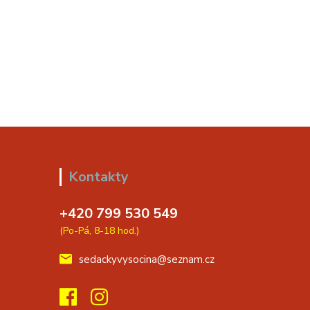
Kontakty
+420 799 530 549
(Po-Pá, 8-18 hod.)
sedackyvysocina@seznam.cz