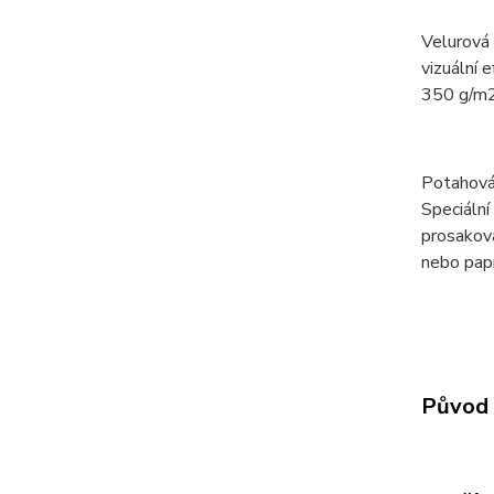
Velurová
vizuální 
350 g/m2
Potahová
Speciální
prosaková
nebo papí
Původ 