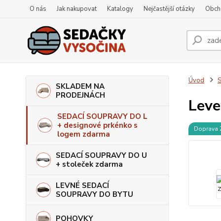
O nás
Jak nakupovat
Katalogy
Nejčastější otázky
Obch
Úvod
S
SKLADEM NA
PRODEJNÁCH
Leve
SEDACÍ SOUPRAVY DO L
+ designové prkénko s
Doprava
logem zdarma
SEDACÍ SOUPRAVY DO U
+ stoleček zdarma
LEVNÉ SEDACÍ
SOUPRAVY DO BYTU
POHOVKY