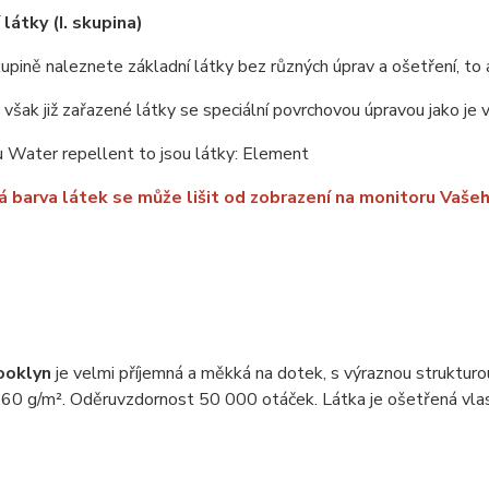
látky (I. skupina)
upině naleznete základní látky bez různých úprav a ošetření, to 
u však již zařazené látky se speciální povrchovou úpravou jako je
 Water repellent to jsou látky: Element
 barva látek se může lišit od zobrazení na monitoru Vašeh
ooklyn
je velmi příjemná a měkká na dotek, s výraznou struktur
60 g/m². Oděruvzdornost 50 000 otáček. Látka je ošetřená vlast