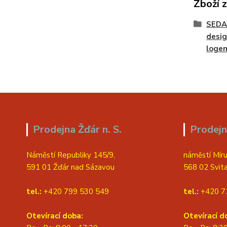
Zboží 
SEDA
desig
loge
Prodejna Žďár n. S.
Prodejn
Náměstí Republiky 145/9,
náměstí Míru
591 01 Žďár nad Sázavou
568 02 Svit
tel.:
+420 799 530 549
tel.:
+420 7
Otevírací doba:
Otevírací d