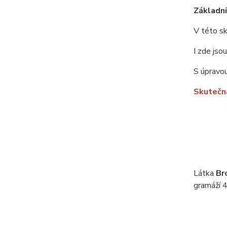
Základní 
V této sk
I zde jso
S úpravou
Skutečná
Látka
Br
gramáží 4