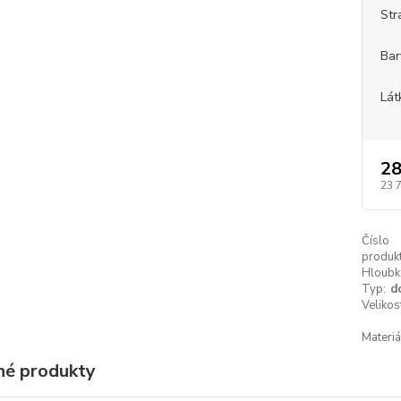
Str
Bar
Lát
28
23 
Číslo
produkt
Hloubk
Typ:
d
Velikos
Materiá
é produkty