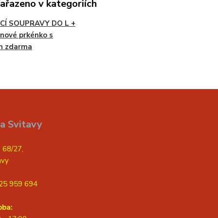
zařazeno v kategoriích
CÍ SOUPRAVY DO L +
nové prkénko s
m zdarma
a Svitavy
 68/27,
avy
25 959 694
oba: