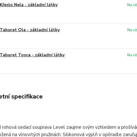
Křeslo Nela - základní látky
Na ob
Taburet Ola - základní látky
Na ob
Taburet Tosca - základní látky
Na ob
tní specifikace
 rohová sedací souprava Level zaujme svým vzhledem a prošívání
žená na vlnovitých pružinách. Silikonová výplň v opěradle zaru