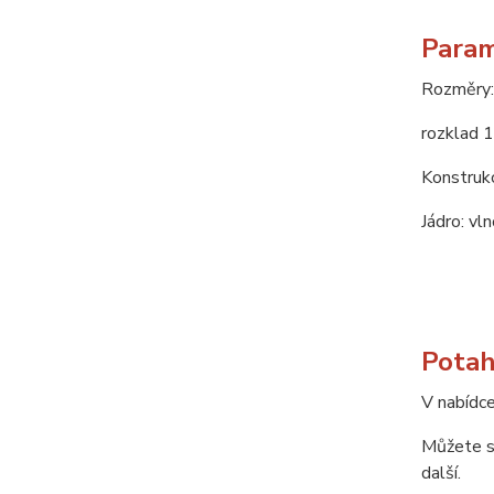
Param
Rozměry:
rozklad 
Konstrukc
Jádro: vl
Potah
V nabídce
Můžete si
další.