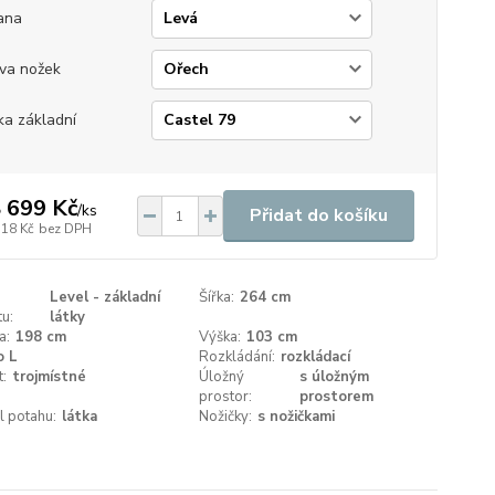
ana
va nožek
ka základní
 699 Kč
/
ks
Přidat do košíku
718 Kč
bez DPH
Level - základní
Šířka:
264 cm
u:
látky
a:
198 cm
Výška:
103 cm
o L
Rozkládání:
rozkládací
t:
trojmístné
Úložný
s úložným
prostor:
prostorem
l potahu:
látka
Nožičky:
s nožičkami