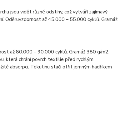
rchu jsou vidět různé odstíny, což vytváří zajímavý
tění. Oděruvzdornost až 45.000 – 55.000 cyklů. Gramáž
nost až 80.000 – 90.000 cyklů. Gramáž 380 g/m2.
u, která chrání povrch textilie před rychlým
žité absorpci. Tekutinu stačí otřít jemným hadříkem