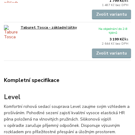
1 799 Kč
/
ks
1 487 Kč
bez DPH
Zvolit variantu
Taburet Tosca - základní látky
Na objednání do 2-8
týdnů
3 199 Kč
/
ks
2 644 Kč
bez DPH
Zvolit variantu
Kompletní specifikace
Level
Komfortní rohová sedací souprava Level zaujme svým vzhledem a
prošíváním. Pohodlné sezení zajistí kvalitní vysoce elastická HR
pěna položená na vlnovitých pružinách. Silikonová výplň
v opěradle zaručuje příjemný odpočinek. Disponuje výsuvným
rozkladem pro příležitostné přespání a úložným prostorem.