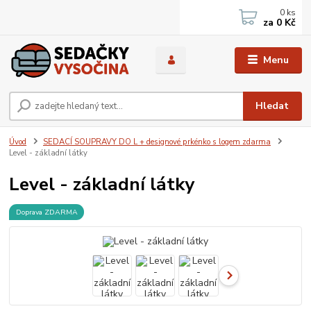
0
ks
za
0 Kč
Menu
Hledat
Úvod
SEDACÍ SOUPRAVY DO L + designové prkénko s logem zdarma
Level - základní látky
Level - základní látky
Doprava ZDARMA