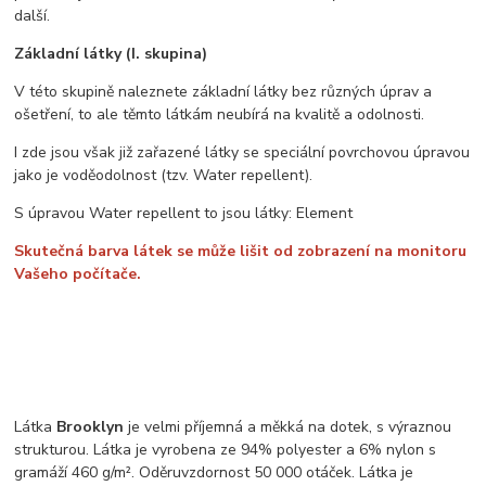
další.
Základní látky (I. skupina)
V této skupině naleznete základní látky bez různých úprav a
ošetření, to ale těmto látkám neubírá na kvalitě a odolnosti.
I zde jsou však již zařazené látky se speciální povrchovou úpravou
jako je voděodolnost (tzv. Water repellent).
S úpravou Water repellent to jsou látky: Element
Skutečná barva látek se může lišit od zobrazení na monitoru
Vašeho počítače.
Látka
Brooklyn
je velmi příjemná a měkká na dotek, s výraznou
strukturou. Látka je vyrobena ze 94% polyester a 6% nylon s
gramáží 460 g/m². Oděruvzdornost 50 000 otáček. Látka je