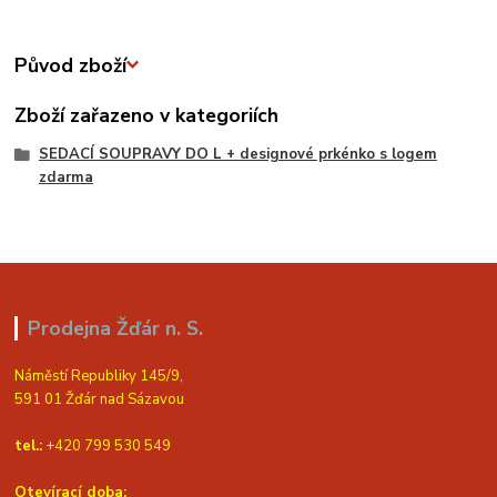
Původ zboží
Zboží zařazeno v kategoriích
SEDACÍ SOUPRAVY DO L + designové prkénko s logem
zdarma
Prodejna Žďár n. S.
Náměstí Republiky 145/9,
591 01 Žďár nad Sázavou
tel.:
+420 799 530 549
Otevírací doba: