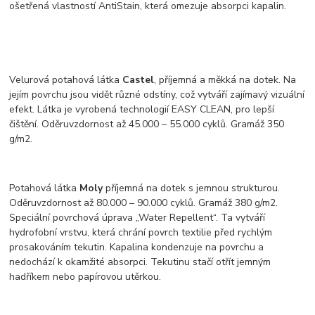
ošetřená vlastností AntiStain, která omezuje absorpci kapalin.
Velurová potahová látka
Castel
, příjemná a měkká na dotek. Na
jejím povrchu jsou vidět různé odstíny, což vytváří zajímavý vizuální
efekt. Látka je vyrobená technologií EASY CLEAN, pro lepší
čištění. Oděruvzdornost až 45.000 – 55.000 cyklů. Gramáž 350
g/m2.
Potahová látka
Moly
příjemná na dotek s jemnou strukturou.
Oděruvzdornost až 80.000 – 90.000 cyklů. Gramáž 380 g/m2.
Speciální povrchová úprava „Water Repellent“. Ta vytváří
hydrofobní vrstvu, která chrání povrch textilie před rychlým
prosakováním tekutin. Kapalina kondenzuje na povrchu a
nedochází k okamžité absorpci. Tekutinu stačí otřít jemným
hadříkem nebo papírovou utěrkou.