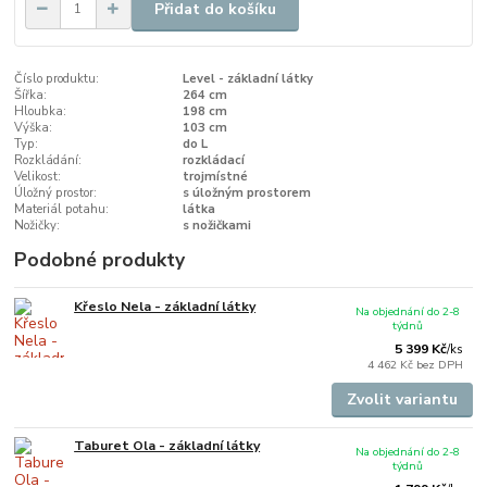
Přidat do košíku
Číslo produktu:
Level - základní látky
Šířka:
264 cm
Hloubka:
198 cm
Výška:
103 cm
Typ:
do L
Rozkládání:
rozkládací
Velikost:
trojmístné
Úložný prostor:
s úložným prostorem
Materiál potahu:
látka
Nožičky:
s nožičkami
Podobné produkty
Křeslo Nela - základní látky
Na objednání do 2-8
týdnů
5 399 Kč
/
ks
4 462 Kč
bez DPH
Zvolit variantu
Taburet Ola - základní látky
Na objednání do 2-8
týdnů