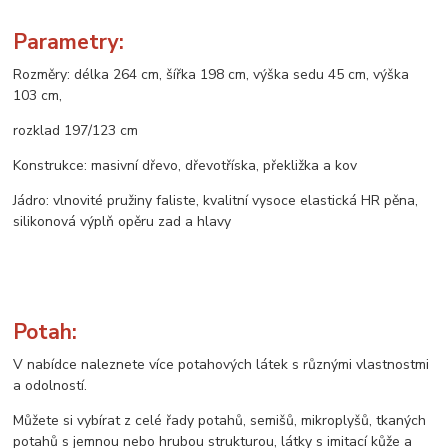
Parametry:
Rozměry: délka 264 cm, šířka 198 cm, výška sedu 45 cm, výška
103 cm,
rozklad 197/123 cm
Konstrukce: masivní dřevo, dřevotříska, překližka a kov
Jádro: vlnovité pružiny faliste, kvalitní vysoce elastická HR pěna,
silikonová výplň opěru zad a hlavy
Potah:
V nabídce naleznete více potahových látek s různými vlastnostmi
a odolností.
Můžete si vybírat z celé řady potahů, semišů, mikroplyšů, tkaných
potahů s jemnou nebo hrubou strukturou, látky s imitací kůže a