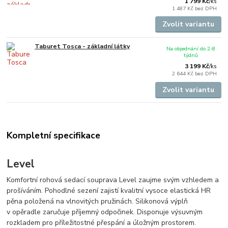
1 799 Kč
/
ks
1 487 Kč
bez DPH
Zvolit variantu
Taburet Tosca - základní látky
Na objednání do 2-8
týdnů
3 199 Kč
/
ks
2 644 Kč
bez DPH
Zvolit variantu
Kompletní specifikace
Level
Komfortní rohová sedací souprava Level zaujme svým vzhledem a
prošíváním. Pohodlné sezení zajistí kvalitní vysoce elastická HR
pěna položená na vlnovitých pružinách. Silikonová výplň
v opěradle zaručuje příjemný odpočinek. Disponuje výsuvným
rozkladem pro příležitostné přespání a úložným prostorem.