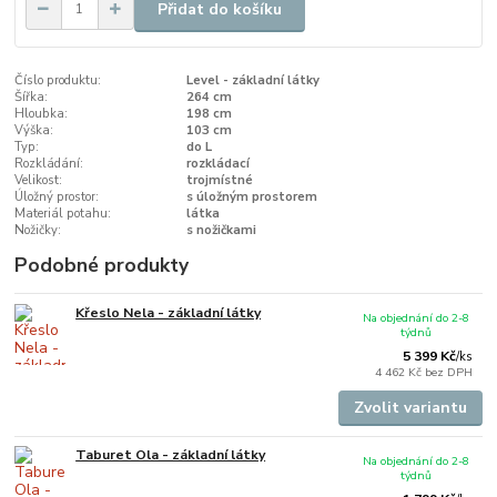
Přidat do košíku
Číslo produktu:
Level - základní látky
Šířka:
264 cm
Hloubka:
198 cm
Výška:
103 cm
Typ:
do L
Rozkládání:
rozkládací
Velikost:
trojmístné
Úložný prostor:
s úložným prostorem
Materiál potahu:
látka
Nožičky:
s nožičkami
Podobné produkty
Křeslo Nela - základní látky
Na objednání do 2-8
týdnů
5 399 Kč
/
ks
4 462 Kč
bez DPH
Zvolit variantu
Taburet Ola - základní látky
Na objednání do 2-8
týdnů