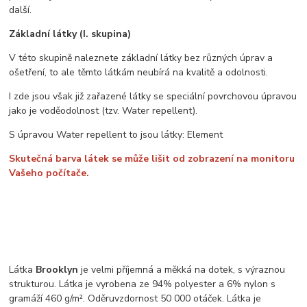
další.
Základní látky (I. skupina)
V této skupině naleznete základní látky bez různých úprav a
ošetření, to ale těmto látkám neubírá na kvalitě a odolnosti.
I zde jsou však již zařazené látky se speciální povrchovou úpravou
jako je voděodolnost (tzv. Water repellent).
S úpravou Water repellent to jsou látky: Element
Skutečná barva látek se může lišit od zobrazení na monitoru
Vašeho počítače.
Látka
Brooklyn
je velmi příjemná a měkká na dotek, s výraznou
strukturou. Látka je vyrobena ze 94% polyester a 6% nylon s
gramáží 460 g/m². Oděruvzdornost 50 000 otáček. Látka je