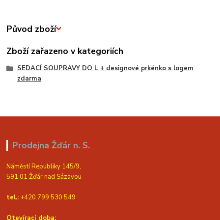
Původ zboží
Zboží zařazeno v kategoriích
SEDACÍ SOUPRAVY DO L + designové prkénko s logem
zdarma
Prodejna Žďár n. S.
Náměstí Republiky 145/9,
591 01 Žďár nad Sázavou
tel.:
+420 799 530 549
Otevírací doba: