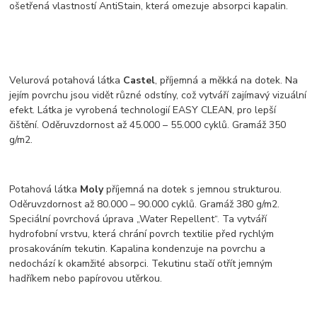
ošetřená vlastností AntiStain, která omezuje absorpci kapalin.
Velurová potahová látka
Castel
, příjemná a měkká na dotek. Na
jejím povrchu jsou vidět různé odstíny, což vytváří zajímavý vizuální
efekt. Látka je vyrobená technologií EASY CLEAN, pro lepší
čištění. Oděruvzdornost až 45.000 – 55.000 cyklů. Gramáž 350
g/m2.
Potahová látka
Moly
příjemná na dotek s jemnou strukturou.
Oděruvzdornost až 80.000 – 90.000 cyklů. Gramáž 380 g/m2.
Speciální povrchová úprava „Water Repellent“. Ta vytváří
hydrofobní vrstvu, která chrání povrch textilie před rychlým
prosakováním tekutin. Kapalina kondenzuje na povrchu a
nedochází k okamžité absorpci. Tekutinu stačí otřít jemným
hadříkem nebo papírovou utěrkou.