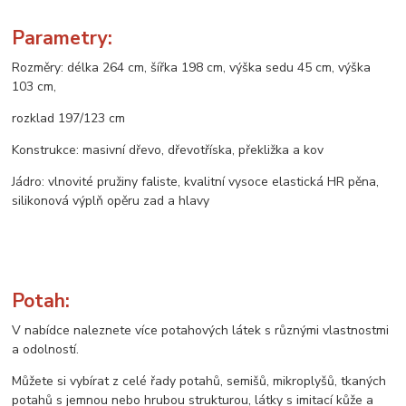
Parametry:
Rozměry: délka 264 cm, šířka 198 cm, výška sedu 45 cm, výška
103 cm,
rozklad 197/123 cm
Konstrukce: masivní dřevo, dřevotříska, překližka a kov
Jádro: vlnovité pružiny faliste, kvalitní vysoce elastická HR pěna,
silikonová výplň opěru zad a hlavy
Potah:
V nabídce naleznete více potahových látek s různými vlastnostmi
a odolností.
Můžete si vybírat z celé řady potahů, semišů, mikroplyšů, tkaných
potahů s jemnou nebo hrubou strukturou, látky s imitací kůže a