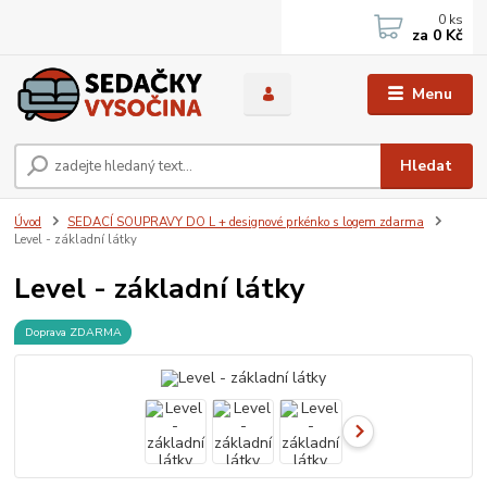
0
ks
za
0 Kč
Menu
Hledat
Úvod
SEDACÍ SOUPRAVY DO L + designové prkénko s logem zdarma
Level - základní látky
Level - základní látky
Doprava ZDARMA