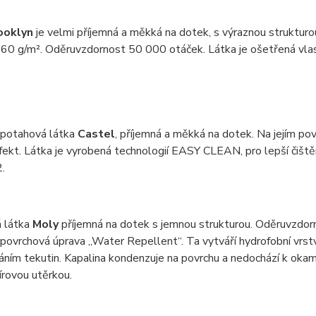
ooklyn
je velmi příjemná a měkká na dotek, s výraznou struktur
60 g/m². Oděruvzdornost 50 000 otáček. Látka je ošetřená vlast
 potahová látka
Castel
, příjemná a měkká na dotek. Na jejím pov
efekt. Látka je vyrobená technologií EASY CLEAN, pro lepší čiš
.
 látka
Moly
příjemná na dotek s jemnou strukturou. Oděruvzdor
 povrchová úprava „Water Repellent“. Ta vytváří hydrofobní vrstv
ním tekutin. Kapalina kondenzuje na povrchu a nedochází k okam
rovou utěrkou.