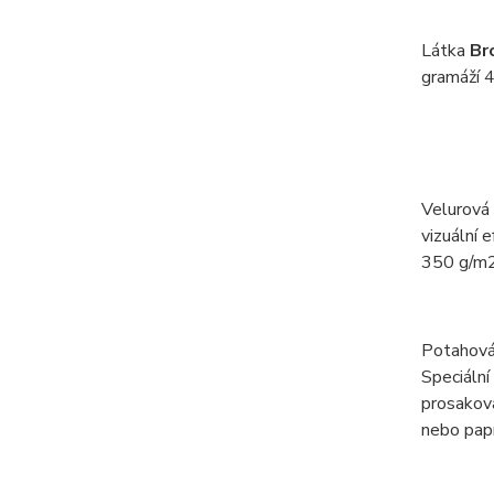
Látka
Br
gramáží 4
Velurová
vizuální 
350 g/m2
Potahová
Speciální
prosaková
nebo papí