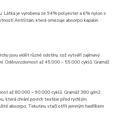
ou. Látka je vyrobena ze 94% polyester a 6% nylon s
ností AntiStain, která omezuje absorpci kapalin.
rchu jsou vidět různé odstíny, což vytváří zajímavý
tění. Oděruvzdornost až 45.000 – 55.000 cyklů. Gramáž
nost až 80.000 – 90.000 cyklů. Gramáž 380 g/m2.
u, která chrání povrch textilie před rychlým
žité absorpci. Tekutinu stačí otřít jemným hadříkem