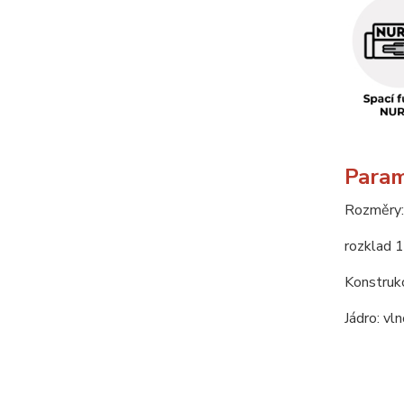
Param
Rozměry:
rozklad 
Konstrukc
Jádro: vl