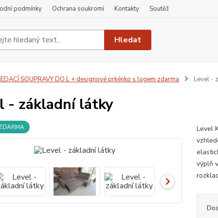
odní podmínky
Ochrana soukromí
Kontakty
Soutěž
Hledat
EDACÍ SOUPRAVY DO L + designové prkénko s logem zdarma
Level - z
l - základní látky
 ZDARMA
Level 
vzhled
elasti
výplň 
rozkla
Dos