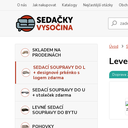
O nás
Jak nakupovat
Katalogy
Nejčastější otázky
Obch
Úvod
S
SKLADEM NA
PRODEJNÁCH
Leve
SEDACÍ SOUPRAVY DO L
+ designové prkénko s
Doprava
logem zdarma
SEDACÍ SOUPRAVY DO U
+ stoleček zdarma
LEVNÉ SEDACÍ
SOUPRAVY DO BYTU
POHOVKY