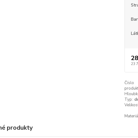
Str
Bar
Lát
28
23 
Číslo
produkt
Hloubk
Typ:
d
Velikos
Materiá
é produkty