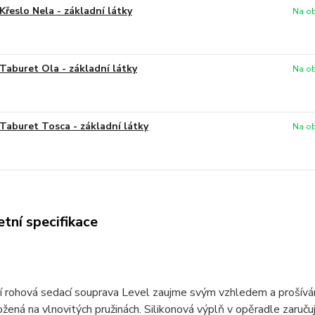
Křeslo Nela - základní látky
Na ob
Taburet Ola - základní látky
Na ob
Taburet Tosca - základní látky
Na ob
tní specifikace
 rohová sedací souprava Level zaujme svým vzhledem a prošívání
žená na vlnovitých pružinách. Silikonová výplň v opěradle zaru