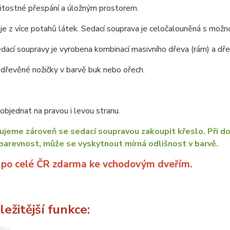
žitostné přespání a úložným prostorem.
je z více potahů látek. Sedací souprava je celočalouněná s možno
dací soupravy je vyrobena kombinací masivního dřeva (rám) a dřev
dřevěné nožičky v barvě buk nebo ořech.
bjednat na pravou i levou stranu.
jeme zároveň se sedací soupravou zakoupit křeslo. Při do
barevnost, může se vyskytnout mírná odlišnost v barvě.
 po celé ČR zdarma ke vchodovým dveřím.
ežitější funkce: