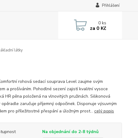
Přihlášení
0
ks
za
0 Kč
ákladní látky
Komfortní rohová sedací souprava Level zaujme svým
em a prošíváním. Pohodlné sezení zajistí kvalitní vysoce
cká HR pěna položená na vlnovitých pružinách. Silikonová
v opěradle zaručuje příjemný odpočinek. Disponuje výsuvným
dem pro příležitostné přespání a úložným prost...
celý popis
tupnost
Na objednání do 2-8 týdnů