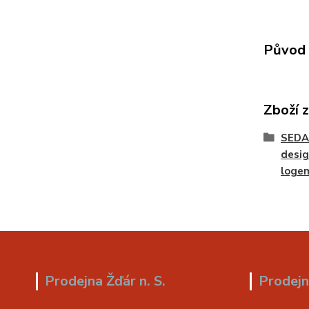
Původ 
Zboží 
SEDA
desig
loge
Prodejna Žďár n. S.
Prodejn