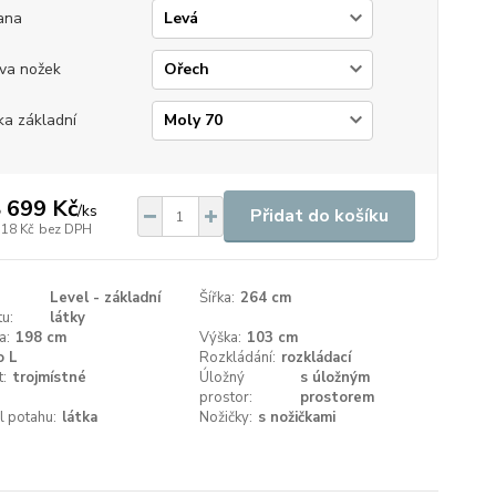
ana
va nožek
ka základní
 699 Kč
/
ks
Přidat do košíku
718 Kč
bez DPH
Level - základní
Šířka:
264 cm
u:
látky
a:
198 cm
Výška:
103 cm
o L
Rozkládání:
rozkládací
t:
trojmístné
Úložný
s úložným
prostor:
prostorem
l potahu:
látka
Nožičky:
s nožičkami