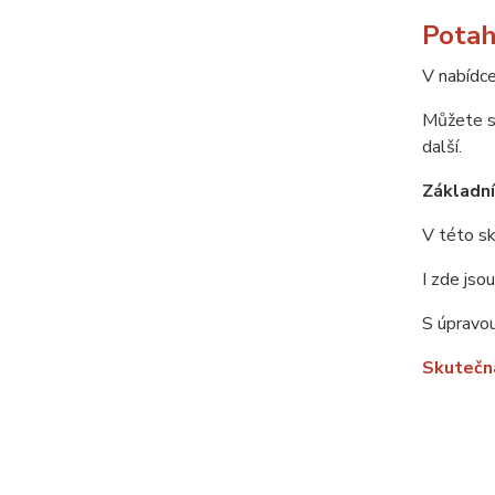
Potah
V nabídce
Můžete si
další.
Základní 
V této sk
I zde jso
S úpravou
Skutečná