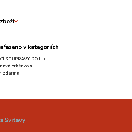
zboží
zařazeno v kategoriích
CÍ SOUPRAVY DO L +
nové prkénko s
m zdarma
a Svitavy