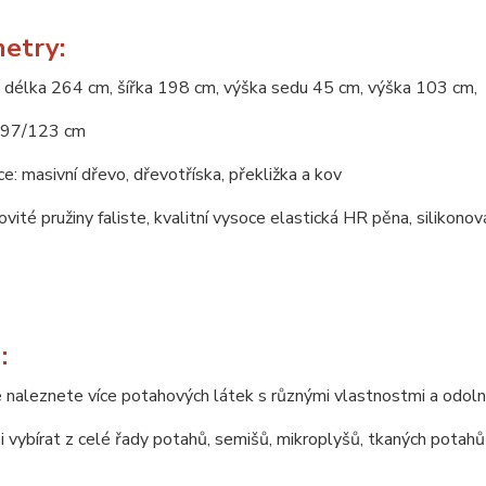
etry:
 délka 264 cm, šířka 198 cm, výška sedu 45 cm, výška 103 cm,
197/123 cm
e: masivní dřevo, dřevotříska, překližka a kov
novité pružiny faliste, kvalitní vysoce elastická HR pěna, silikono
:
 naleznete více potahových látek s různými vlastnostmi a odoln
 vybírat z celé řady potahů, semišů, mikroplyšů, tkaných potahů 