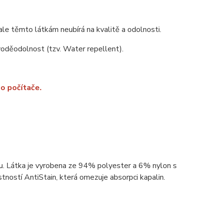
ale těmto látkám neubírá na kvalitě a odolnosti.
 voděodolnost (tzv. Water repellent).
o počítače.
ou. Látka je vyrobena ze 94% polyester a 6% nylon s
ností AntiStain, která omezuje absorpci kapalin.