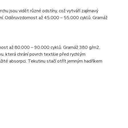
rchu jsou vidět různé odstíny, což vytváří zajímavý
tění. Oděruvzdornost až 45.000 – 55.000 cyklů. Gramáž
nost až 80.000 – 90.000 cyklů. Gramáž 380 g/m2.
u, která chrání povrch textilie před rychlým
žité absorpci. Tekutinu stačí otřít jemným hadříkem