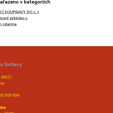
zařazeno v kategoriích
CÍ SOUPRAVY DO L +
nové prkénko s
m zdarma
a Svitavy
 68/27,
avy
25 959 694
oba: