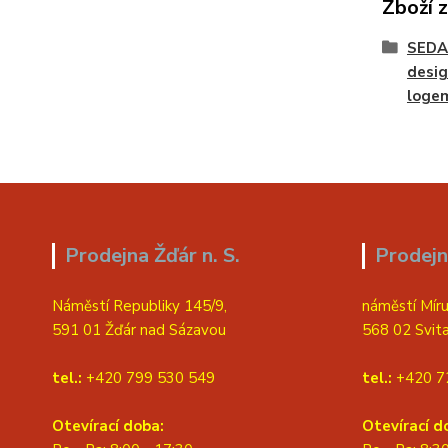
Zboží 
SEDA
desig
loge
Prodejna Žďár n. S.
Prodejn
Náměstí Republiky 145/9,
náměstí Míru
591 01 Žďár nad Sázavou
568 02 Svit
tel.:
+420 799 530 549
tel.:
+420 7
Otevírací doba:
Otevírací d