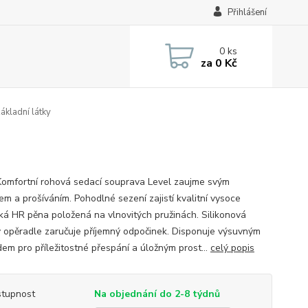
Přihlášení
0
ks
za
0 Kč
ákladní látky
Komfortní rohová sedací souprava Level zaujme svým
em a prošíváním. Pohodlné sezení zajistí kvalitní vysoce
cká HR pěna položená na vlnovitých pružinách. Silikonová
v opěradle zaručuje příjemný odpočinek. Disponuje výsuvným
dem pro příležitostné přespání a úložným prost...
celý popis
tupnost
Na objednání do 2-8 týdnů