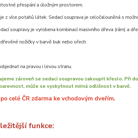
žitostné přespání a úložným prostorem.
je z více potahů látek. Sedací souprava je celočalouněná s možno
dací soupravy je vyrobena kombinací masivního dřeva (rám) a dřev
dřevěné nožičky v barvě buk nebo ořech.
bjednat na pravou i levou stranu.
jeme zároveň se sedací soupravou zakoupit křeslo. Při do
barevnost, může se vyskytnout mírná odlišnost v barvě.
 po celé ČR zdarma ke vchodovým dveřím.
ežitější funkce: