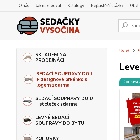
O nás
Jak nakupovat
Katalogy
Nejčastější otázky
Obch
Úvod
S
SKLADEM NA
PRODEJNÁCH
Leve
SEDACÍ SOUPRAVY DO L
+ designové prkénko s
Doprava
logem zdarma
SEDACÍ SOUPRAVY DO U
+ stoleček zdarma
LEVNÉ SEDACÍ
SOUPRAVY DO BYTU
POHOVKY