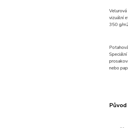
Velurová
vizuální 
350 g/m2
Potahová
Speciální
prosaková
nebo papí
Původ 