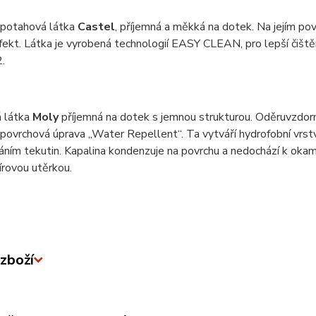
 potahová látka
Castel
, příjemná a měkká na dotek. Na jejím pov
efekt. Látka je vyrobená technologií EASY CLEAN, pro lepší čiš
.
 látka
Moly
příjemná na dotek s jemnou strukturou. Oděruvzdor
 povrchová úprava „Water Repellent“. Ta vytváří hydrofobní vrstv
ním tekutin. Kapalina kondenzuje na povrchu a nedochází k okam
rovou utěrkou.
zboží