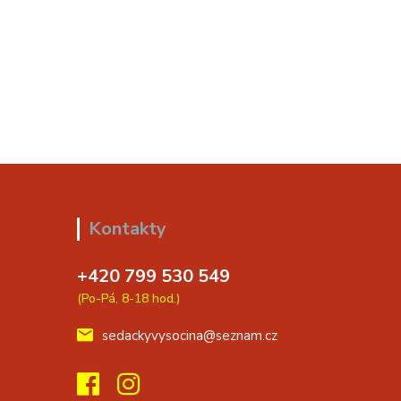
Kontakty
+420 799 530 549
(Po-Pá, 8-18 hod.)
sedackyvysocina@seznam.cz