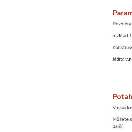
Param
Rozměry:
rozklad 
Konstrukc
Jádro: vl
Potah
V nabídce
Můžete si
další.