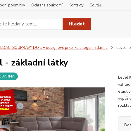
odní podmínky
Ochrana soukromí
Kontakty
Soutěž
Hledat
EDACÍ SOUPRAVY DO L + designové prkénko s logem zdarma
Level - z
l - základní látky
 ZDARMA
Level 
vzhled
elasti
výplň 
rozkla
Dos