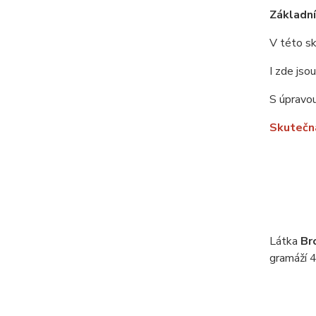
Základní 
V této sk
I zde jso
S úpravou
Skutečná
Látka
Br
gramáží 4