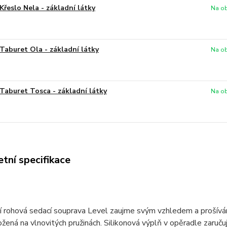
Křeslo Nela - základní látky
Na ob
Taburet Ola - základní látky
Na ob
Taburet Tosca - základní látky
Na ob
tní specifikace
 rohová sedací souprava Level zaujme svým vzhledem a prošívání
žená na vlnovitých pružinách. Silikonová výplň v opěradle zaru