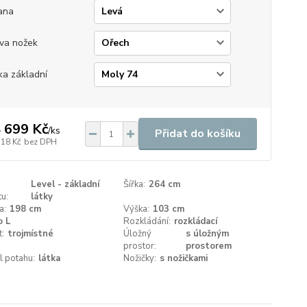
ana
va nožek
ka základní
 699 Kč
/
ks
Přidat do košíku
718 Kč
bez DPH
Level - základní
Šířka:
264 cm
u:
látky
a:
198 cm
Výška:
103 cm
o L
Rozkládání:
rozkládací
t:
trojmístné
Úložný
s úložným
prostor:
prostorem
l potahu:
látka
Nožičky:
s nožičkami