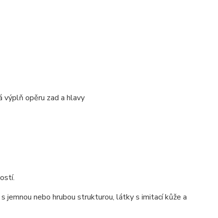
vá výplň opěru zad a hlavy
ostí.
s jemnou nebo hrubou strukturou, látky s imitací kůže a