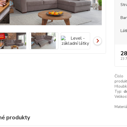
Str
Bar
Lát
28
23 
Číslo
produkt
Hloubk
Typ:
d
Velikos
Materiá
é produkty