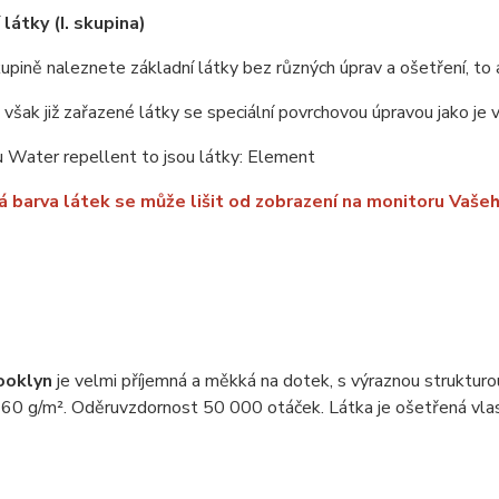
látky (I. skupina)
upině naleznete základní látky bez různých úprav a ošetření, to 
u však již zařazené látky se speciální povrchovou úpravou jako je
 Water repellent to jsou látky: Element
 barva látek se může lišit od zobrazení na monitoru Vašeh
ooklyn
je velmi příjemná a měkká na dotek, s výraznou struktur
60 g/m². Oděruvzdornost 50 000 otáček. Látka je ošetřená vlast