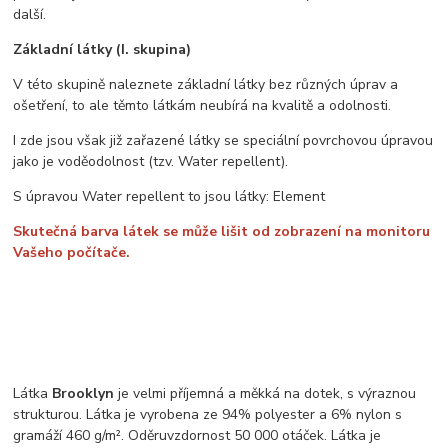
další.
Základní látky (I. skupina)
V této skupině naleznete základní látky bez různých úprav a
ošetření, to ale těmto látkám neubírá na kvalitě a odolnosti.
I zde jsou však již zařazené látky se speciální povrchovou úpravou
jako je voděodolnost (tzv. Water repellent).
S úpravou Water repellent to jsou látky: Element
Skutečná barva látek se může lišit od zobrazení na monitoru
Vašeho počítače.
Látka
Brooklyn
je velmi příjemná a měkká na dotek, s výraznou
strukturou. Látka je vyrobena ze 94% polyester a 6% nylon s
gramáží 460 g/m². Oděruvzdornost 50 000 otáček. Látka je