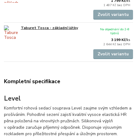
1 799 Kč
/
ks
1 487 Kč
bez DPH
Zvolit variantu
Taburet Tosca - základní látky
Na objednání do 2-8
týdnů
3 199 Kč
/
ks
2 644 Kč
bez DPH
Zvolit variantu
Kompletní specifikace
Level
Komfortní rohová sedací souprava Level zaujme svým vzhledem a
prošíváním. Pohodlné sezení zajistí kvalitní vysoce elastická HR
pěna položená na vlnovitých pružinách. Silikonová výplň
v opěradle zaručuje příjemný odpočinek. Disponuje výsuvným
rozkladem pro příležitostné přespání a úložným prostorem.