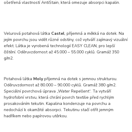
ošetřená vlastností AntiStain, která omezuje absorpci kapalin.
Velurová potahová látka
Castel
, příjemná a měkká na dotek. Na
jejím povrchu jsou vidět různé odstíny, což vytváří zajímavý vizuální
efekt. Látka je vyrobená technologií EASY CLEAN, pro lepší
čištění. Oděruvzdornost až 45.000 – 55.000 cyklů. Gramáž 350
g/m2.
Potahová látka
Moly
příjemná na dotek s jemnou strukturou.
Oděruvzdornost až 80.000 – 90.000 cyklů. Gramáž 380 g/m2.
Speciální povrchová úprava „Water Repellent“. Ta vytváří
hydrofobní vrstvu, která chrání povrch textilie před rychlým
prosakováním tekutin. Kapalina kondenzuje na povrchu a
nedochází k okamžité absorpci. Tekutinu stačí otřít jemným
hadříkem nebo papírovou utěrkou.