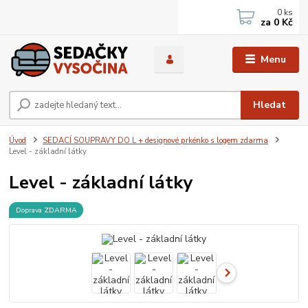
0
ks
za
0 Kč
Menu
Hledat
Úvod
SEDACÍ SOUPRAVY DO L + designové prkénko s logem zdarma
Level - základní látky
Level - základní látky
Doprava ZDARMA