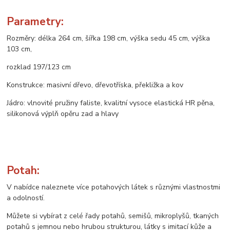
Parametry:
Rozměry: délka 264 cm, šířka 198 cm, výška sedu 45 cm, výška
103 cm,
rozklad 197/123 cm
Konstrukce: masivní dřevo, dřevotříska, překližka a kov
Jádro: vlnovité pružiny faliste, kvalitní vysoce elastická HR pěna,
silikonová výplň opěru zad a hlavy
Potah:
V nabídce naleznete více potahových látek s různými vlastnostmi
a odolností.
Můžete si vybírat z celé řady potahů, semišů, mikroplyšů, tkaných
potahů s jemnou nebo hrubou strukturou, látky s imitací kůže a