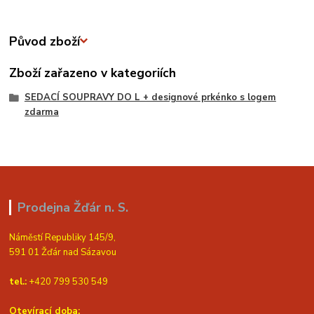
Původ zboží
Zboží zařazeno v kategoriích
SEDACÍ SOUPRAVY DO L + designové prkénko s logem
zdarma
Prodejna Žďár n. S.
Náměstí Republiky 145/9,
591 01 Žďár nad Sázavou
tel.:
+420 799 530 549
Otevírací doba: