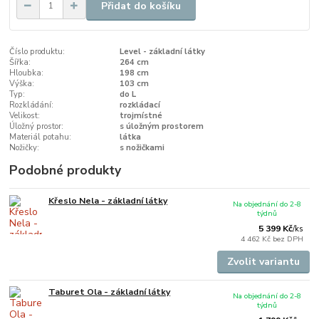
Přidat do košíku
Číslo produktu:
Level - základní látky
Šířka:
264 cm
Hloubka:
198 cm
Výška:
103 cm
Typ:
do L
Rozkládání:
rozkládací
Velikost:
trojmístné
Úložný prostor:
s úložným prostorem
Materiál potahu:
látka
Nožičky:
s nožičkami
Podobné produkty
Křeslo Nela - základní látky
Na objednání do 2-8
týdnů
5 399 Kč
/
ks
4 462 Kč
bez DPH
Zvolit variantu
Taburet Ola - základní látky
Na objednání do 2-8
týdnů