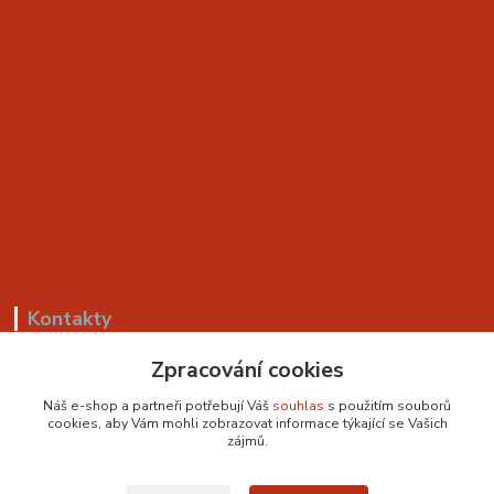
Kontakty
Zpracování cookies
+420 799 530 549
(Po-Pá, 8-18 hod.)
Náš e-shop a partneři potřebují Váš
souhlas
s použitím souborů
cookies, aby Vám mohli zobrazovat informace týkající se Vašich
sedackyvysocina@seznam.cz
zájmů.