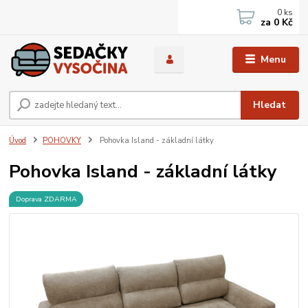
0
ks
za
0 Kč
Menu
Hledat
Úvod
POHOVKY
Pohovka Island - základní látky
Pohovka Island - základní látky
Doprava ZDARMA