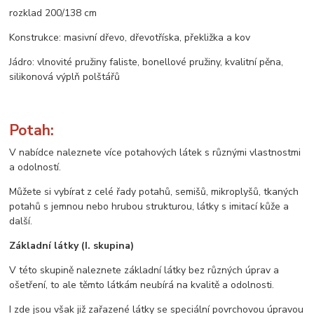
rozklad 200/138 cm
Konstrukce: masivní dřevo, dřevotříska, překližka a kov
Jádro: vlnovité pružiny faliste, bonellové pružiny, kvalitní pěna,
silikonová výplň polštářů
Potah:
V nabídce naleznete více potahových látek s různými vlastnostmi
a odolností.
Můžete si vybírat z celé řady potahů, semišů, mikroplyšů, tkaných
potahů s jemnou nebo hrubou strukturou, látky s imitací kůže a
další.
Základní látky (I. skupina)
V této skupině naleznete základní látky bez různých úprav a
ošetření, to ale těmto látkám neubírá na kvalitě a odolnosti.
I zde jsou však již zařazené látky se speciální povrchovou úpravou