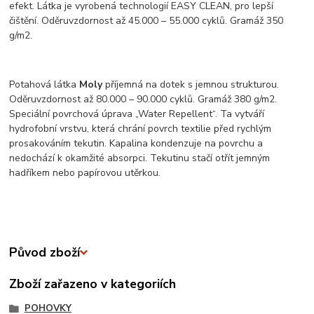
efekt. Látka je vyrobená technologií EASY CLEAN, pro lepší
čištění. Oděruvzdornost až 45.000 – 55.000 cyklů. Gramáž 350
g/m2.
Potahová látka
Moly
příjemná na dotek s jemnou strukturou.
Oděruvzdornost až 80.000 – 90.000 cyklů. Gramáž 380 g/m2.
Speciální povrchová úprava „Water Repellent“. Ta vytváří
hydrofobní vrstvu, která chrání povrch textilie před rychlým
prosakováním tekutin. Kapalina kondenzuje na povrchu a
nedochází k okamžité absorpci. Tekutinu stačí otřít jemným
hadříkem nebo papírovou utěrkou.
Původ zboží
Zboží zařazeno v kategoriích
POHOVKY