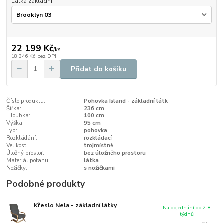
Látka základní
22 199 Kč
/
ks
18 346 Kč
bez DPH
Přidat do košíku
Číslo produktu:
Pohovka Island - základní látk
Šířka:
236 cm
Hloubka:
100 cm
Výška:
95 cm
Typ:
pohovka
Rozkládání:
rozkládací
Velikost:
trojmístné
Úložný prostor:
bez úložného prostoru
Materiál potahu:
látka
Nožičky:
s nožičkami
Podobné produkty
Křeslo Nela - základní látky
Na objednání do 2-8
týdnů