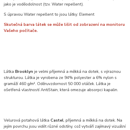
jako je voděodolnost (tzv. Water repellent).
S úpravou Water repellent to jsou látky: Element
Skutečná barva látek se může lišit od zobrazení na monitoru
Vašeho počítače.
Látka
Brooklyn
je velmi příjemná a měkká na dotek, s výraznou
strukturou. Látka je vyrobena ze 94% polyester a 6% nylon s
gramáží 460 g/m². Oděruvzdornost 50 000 otáček. Látka je
ošetřená vlastností AntiStain, která omezuje absorpci kapalin.
Velurová potahová látka
Castel
, příjemná a měkká na dotek. Na
jejím povrchu jsou vidět různé odstíny, což vytváří zajímavý vizuální