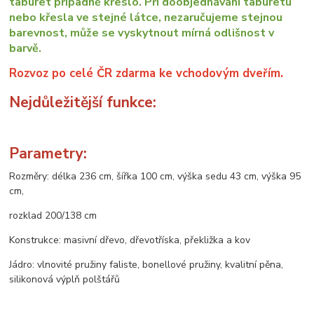
taburet případně křeslo. Při doobjednávání taburetu
nebo křesla ve stejné látce, nezaručujeme stejnou
barevnost, může se vyskytnout mírná odlišnost v
barvě.
Rozvoz po celé ČR zdarma ke vchodovým dveřím.
Nejdůležitější funkce:
Parametry:
Rozměry: délka 236 cm, šířka 100 cm, výška sedu 43 cm, výška 95
cm,
rozklad 200/138 cm
Konstrukce: masivní dřevo, dřevotříska, překližka a kov
Jádro: vlnovité pružiny faliste, bonellové pružiny, kvalitní pěna,
silikonová výplň polštářů