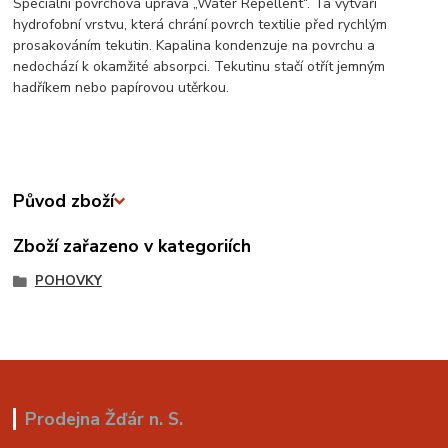
Speciální povrchová úprava „Water Repellent“. Ta vytváří
hydrofobní vrstvu, která chrání povrch textilie před rychlým
prosakováním tekutin. Kapalina kondenzuje na povrchu a
nedochází k okamžité absorpci. Tekutinu stačí otřít jemným
hadříkem nebo papírovou utěrkou.
Původ zboží
Zboží zařazeno v kategoriích
POHOVKY
Prodejna Žďár n. S.