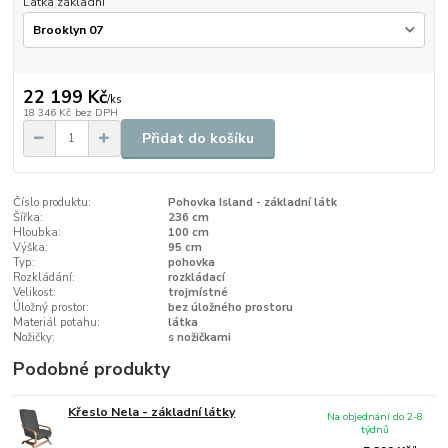
Látka základní
22 199 Kč
/
ks
18 346 Kč
bez DPH
Přidat do košíku
Číslo produktu:
Pohovka Island - základní látk
Šířka:
236 cm
Hloubka:
100 cm
Výška:
95 cm
Typ:
pohovka
Rozkládání:
rozkládací
Velikost:
trojmístné
Úložný prostor:
bez úložného prostoru
Materiál potahu:
látka
Nožičky:
s nožičkami
Podobné produkty
Křeslo Nela - základní látky
Na objednání do 2-8
týdnů