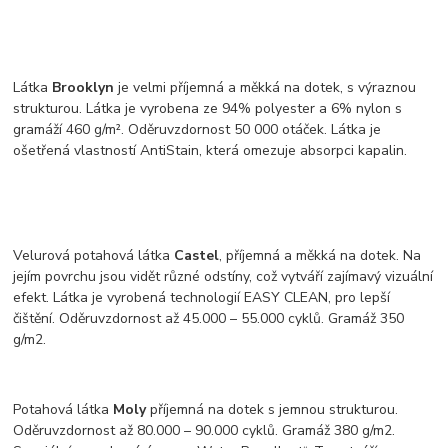
Látka
Brooklyn
je velmi příjemná a měkká na dotek, s výraznou
strukturou. Látka je vyrobena ze 94% polyester a 6% nylon s
gramáží 460 g/m². Oděruvzdornost 50 000 otáček. Látka je
ošetřená vlastností AntiStain, která omezuje absorpci kapalin.
Velurová potahová látka
Castel
, příjemná a měkká na dotek. Na
jejím povrchu jsou vidět různé odstíny, což vytváří zajímavý vizuální
efekt. Látka je vyrobená technologií EASY CLEAN, pro lepší
čištění. Oděruvzdornost až 45.000 – 55.000 cyklů. Gramáž 350
g/m2.
Potahová látka
Moly
příjemná na dotek s jemnou strukturou.
Oděruvzdornost až 80.000 – 90.000 cyklů. Gramáž 380 g/m2.