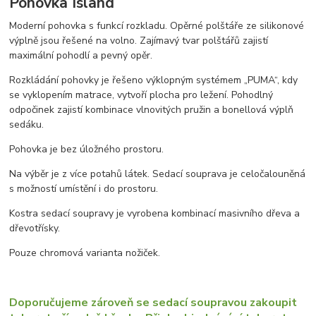
Pohovka Island
Moderní pohovka s funkcí rozkladu. Opěrné polštáře ze silikonové
výplně jsou řešené na volno. Zajímavý tvar polštářů zajistí
maximální pohodlí a pevný opěr.
Rozkládání pohovky je řešeno výklopným systémem „PUMA“, kdy
se vyklopením matrace, vytvoří plocha pro ležení. Pohodlný
odpočinek zajistí kombinace vlnovitých pružin a bonellová výplň
sedáku.
Pohovka je bez úložného prostoru.
Na výběr je z více potahů látek. Sedací souprava je celočalouněná
s možností umístění i do prostoru.
Kostra sedací soupravy je vyrobena kombinací masivního dřeva a
dřevotřísky.
Pouze chromová varianta nožiček.
Doporučujeme zároveň se sedací soupravou zakoupit