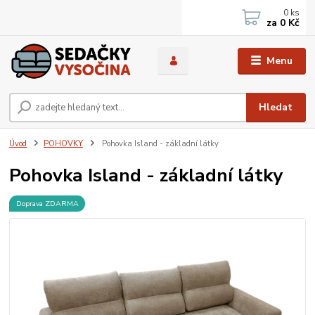
0
ks
za
0 Kč
Menu
Hledat
Úvod
POHOVKY
Pohovka Island - základní látky
Pohovka Island - základní látky
Doprava ZDARMA