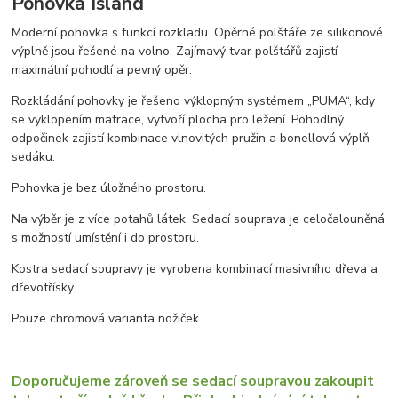
Pohovka Island
Moderní pohovka s funkcí rozkladu. Opěrné polštáře ze silikonové
výplně jsou řešené na volno. Zajímavý tvar polštářů zajistí
maximální pohodlí a pevný opěr.
Rozkládání pohovky je řešeno výklopným systémem „PUMA“, kdy
se vyklopením matrace, vytvoří plocha pro ležení. Pohodlný
odpočinek zajistí kombinace vlnovitých pružin a bonellová výplň
sedáku.
Pohovka je bez úložného prostoru.
Na výběr je z více potahů látek. Sedací souprava je celočalouněná
s možností umístění i do prostoru.
Kostra sedací soupravy je vyrobena kombinací masivního dřeva a
dřevotřísky.
Pouze chromová varianta nožiček.
Doporučujeme zároveň se sedací soupravou zakoupit