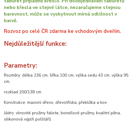
taburet případně křeslo. Při doobjednávání taburetu
nebo křesla ve stejné látce, nezaručujeme stejnou
barevnost, může se vyskytnout mírná odlišnost v
barvě.
Rozvoz po celé ČR zdarma ke vchodovým dveřím.
Nejdůležitější funkce:
Parametry:
Rozměry: délka 236 cm, šířka 100 cm, výška sedu 43 cm, výška 95
cm,
rozklad 200/138 cm
Konstrukce: masivní dřevo, dřevotříska, překližka a kov
Jádro: vlnovité pružiny faliste, bonellové pružiny, kvalitní pěna,
silikonová výplň polštářů