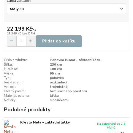
Látka základní
22 199 Kč
/
ks
18 346 Kč
bez DPH
Přidat do košíku
Číslo produktu:
Pohovka Island - základní látk
Šířka:
236 cm
Hloubka:
100 cm
Výška:
95 cm
Typ:
pohovka
Rozkládání:
rozkládací
Velikost:
trojmístné
Úložný prostor:
bez úložného prostoru
Materiál potahu:
látka
Nožičky:
s nožičkami
Podobné produkty
Křeslo Nela - základní látky
Na objednání do 2-8
týdnů