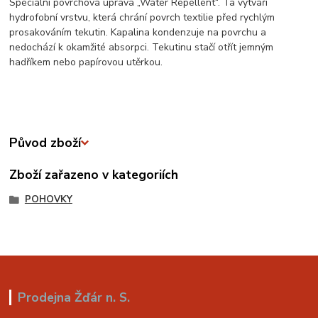
Speciální povrchová úprava „Water Repellent“. Ta vytváří
hydrofobní vrstvu, která chrání povrch textilie před rychlým
prosakováním tekutin. Kapalina kondenzuje na povrchu a
nedochází k okamžité absorpci. Tekutinu stačí otřít jemným
hadříkem nebo papírovou utěrkou.
Původ zboží
Zboží zařazeno v kategoriích
POHOVKY
Prodejna Žďár n. S.