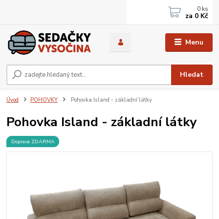
0
ks
za
0 Kč
Menu
Hledat
Úvod
POHOVKY
Pohovka Island - základní látky
Pohovka Island - základní látky
Doprava ZDARMA