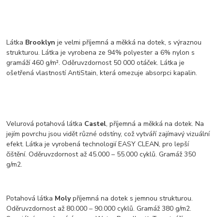
Látka
Brooklyn
je velmi příjemná a měkká na dotek, s výraznou
strukturou. Látka je vyrobena ze 94% polyester a 6% nylon s
gramáží 460 g/m². Oděruvzdornost 50 000 otáček. Látka je
ošetřená vlastností AntiStain, která omezuje absorpci kapalin.
Velurová potahová látka
Castel
, příjemná a měkká na dotek. Na
jejím povrchu jsou vidět různé odstíny, což vytváří zajímavý vizuální
efekt. Látka je vyrobená technologií EASY CLEAN, pro lepší
čištění. Oděruvzdornost až 45.000 – 55.000 cyklů. Gramáž 350
g/m2.
Potahová látka
Moly
příjemná na dotek s jemnou strukturou.
Oděruvzdornost až 80.000 – 90.000 cyklů. Gramáž 380 g/m2.