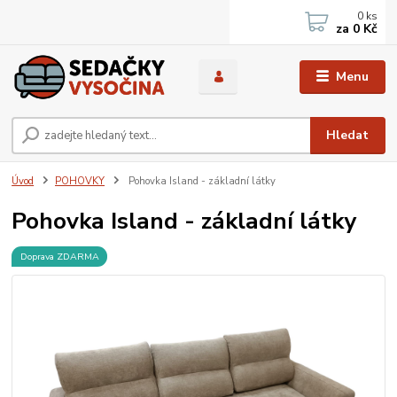
0
ks
za
0 Kč
Menu
Hledat
Úvod
POHOVKY
Pohovka Island - základní látky
Pohovka Island - základní látky
Doprava ZDARMA