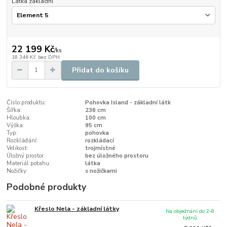
Látka základní
22 199 Kč
/
ks
18 346 Kč
bez DPH
Přidat do košíku
Číslo produktu:
Pohovka Island - základní látk
Šířka:
236 cm
Hloubka:
100 cm
Výška:
95 cm
Typ:
pohovka
Rozkládání:
rozkládací
Velikost:
trojmístné
Úložný prostor:
bez úložného prostoru
Materiál potahu:
látka
Nožičky:
s nožičkami
Podobné produkty
Křeslo Nela - základní látky
Na objednání do 2-8
týdnů