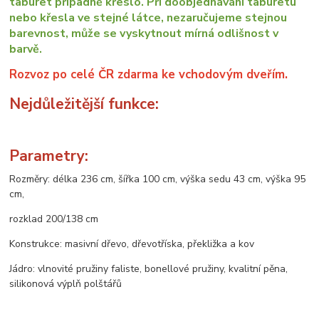
taburet případně křeslo. Při doobjednávání taburetu
nebo křesla ve stejné látce, nezaručujeme stejnou
barevnost, může se vyskytnout mírná odlišnost v
barvě.
Rozvoz po celé ČR zdarma ke vchodovým dveřím.
Nejdůležitější funkce:
Parametry:
Rozměry: délka 236 cm, šířka 100 cm, výška sedu 43 cm, výška 95
cm,
rozklad 200/138 cm
Konstrukce: masivní dřevo, dřevotříska, překližka a kov
Jádro: vlnovité pružiny faliste, bonellové pružiny, kvalitní pěna,
silikonová výplň polštářů