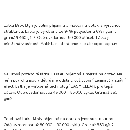
Látka
Brooklyn
je velmi příjemná a měkká na dotek, s výraznou
strukturou. Látka je vyrobena ze 94% polyester a 6% nylon s
gramáží 460 g/m². Oděruvzdornost 50 000 otáček. Látka je
ošetřená vlastností AntiStain, která omezuje absorpci kapalin.
Velurová potahová látka
Castel
, příjemná a měkká na dotek. Na
jejím povrchu jsou vidět různé odstíny, což vytváří zajímavý vizuální
efekt. Látka je vyrobená technologií EASY CLEAN, pro lepší
čištění. Oděruvzdornost až 45.000 – 55.000 cyklů. Gramáž 350
g/m2.
Potahová látka
Moly
příjemná na dotek s jemnou strukturou.
Oděruvzdornost až 80.000 – 90.000 cyklů. Gramáž 380 g/m2.