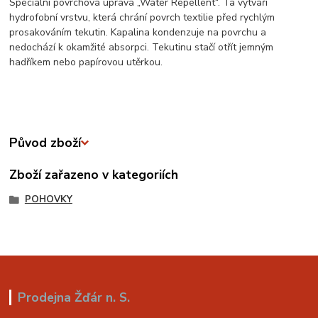
Speciální povrchová úprava „Water Repellent“. Ta vytváří
hydrofobní vrstvu, která chrání povrch textilie před rychlým
prosakováním tekutin. Kapalina kondenzuje na povrchu a
nedochází k okamžité absorpci. Tekutinu stačí otřít jemným
hadříkem nebo papírovou utěrkou.
Původ zboží
Zboží zařazeno v kategoriích
POHOVKY
Prodejna Žďár n. S.