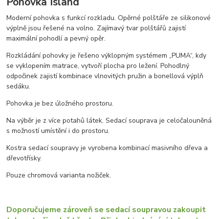
Pohovka Island
Moderní pohovka s funkcí rozkladu. Opěrné polštáře ze silikonové
výplně jsou řešené na volno. Zajímavý tvar polštářů zajistí
maximální pohodlí a pevný opěr.
Rozkládání pohovky je řešeno výklopným systémem „PUMA“, kdy
se vyklopením matrace, vytvoří plocha pro ležení. Pohodlný
odpočinek zajistí kombinace vlnovitých pružin a bonellová výplň
sedáku.
Pohovka je bez úložného prostoru.
Na výběr je z více potahů látek. Sedací souprava je celočalouněná
s možností umístění i do prostoru.
Kostra sedací soupravy je vyrobena kombinací masivního dřeva a
dřevotřísky.
Pouze chromová varianta nožiček.
Doporučujeme zároveň se sedací soupravou zakoupit