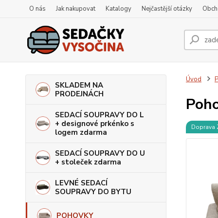
O nás
Jak nakupovat
Katalogy
Nejčastější otázky
Obch
Úvod
SKLADEM NA
PRODEJNÁCH
Poho
SEDACÍ SOUPRAVY DO L
+ designové prkénko s
Doprava
logem zdarma
SEDACÍ SOUPRAVY DO U
+ stoleček zdarma
LEVNÉ SEDACÍ
SOUPRAVY DO BYTU
POHOVKY