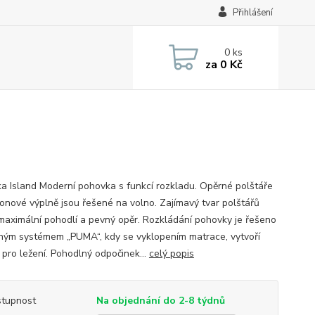
Přihlášení
0
ks
za
0 Kč
a Island Moderní pohovka s funkcí rozkladu. Opěrné polštáře
ikonové výplně jsou řešené na volno. Zajímavý tvar polštářů
í maximální pohodlí a pevný opěr. Rozkládání pohovky je řešeno
ným systémem „PUMA“, kdy se vyklopením matrace, vytvoří
 pro ležení. Pohodlný odpočinek...
celý popis
tupnost
Na objednání do 2-8 týdnů