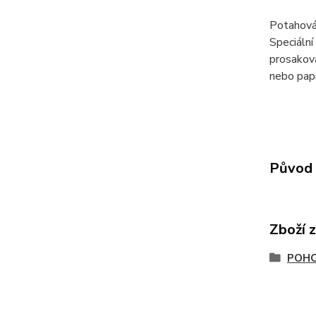
Potahová
Speciální
prosaková
nebo papí
Původ 
Zboží 
POH