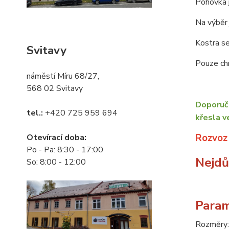
Pohovka j
Na výběr 
Kostra se
Svitavy
Pouze chr
náměstí Míru 68/27,
568 02 Svitavy
Doporuču
tel.:
+420 725 959 694
křesla v
Rozvoz
Otevírací doba:
Po - Pa: 8:30 - 17:00
Nejdůl
So: 8:00 - 12:00
Param
Rozměry: