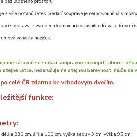
e bez úložného prostoru.
je z více potahů látek. Sedací souprava je celočalouněná s možno
dací soupravy je vyrobena kombinací masivního dřeva a dřevotřís
omová varianta nožiček.
jeme zároveň se sedací soupravou zakoupit taburet přípa
e stejné látce, nezaručujeme stejnou barevnost, může se v
 po celé ČR zdarma ke vchodovým dveřím.
ežitější funkce:
etry:
 délka 236 cm, šířka 100 cm, výška sedu 43 cm, výška 95 cm,