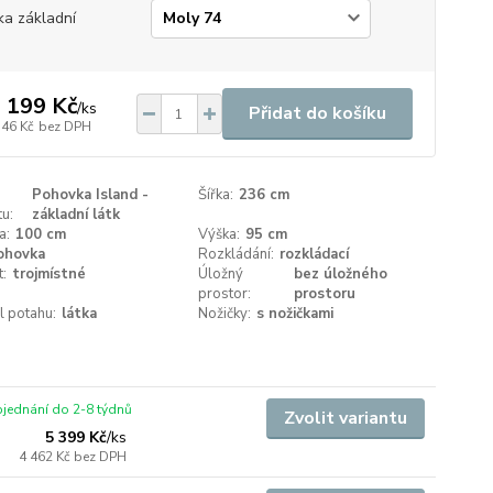
ka základní
 199 Kč
/
ks
Přidat do košíku
346 Kč
bez DPH
Pohovka Island -
Šířka:
236 cm
u:
základní látk
a:
100 cm
Výška:
95 cm
ohovka
Rozkládání:
rozkládací
t:
trojmístné
Úložný
bez úložného
prostor:
prostoru
l potahu:
látka
Nožičky:
s nožičkami
jednání do 2-8 týdnů
Zvolit variantu
5 399 Kč
/
ks
4 462 Kč
bez DPH