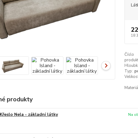
Lát
22
18 
Číslo
produkt
Hloubk
Typ:
p
Velikos
Materiá
é produkty
Křeslo Nela - základní látky
Na ob