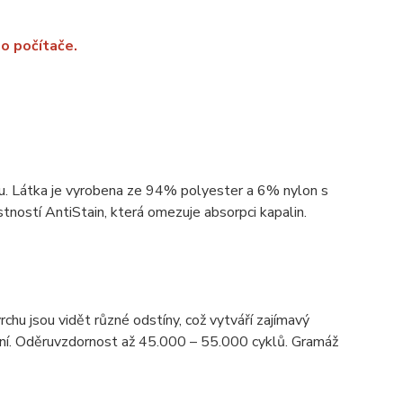
o počítače.
ou. Látka je vyrobena ze 94% polyester a 6% nylon s
ností AntiStain, která omezuje absorpci kapalin.
rchu jsou vidět různé odstíny, což vytváří zajímavý
tění. Oděruvzdornost až 45.000 – 55.000 cyklů. Gramáž