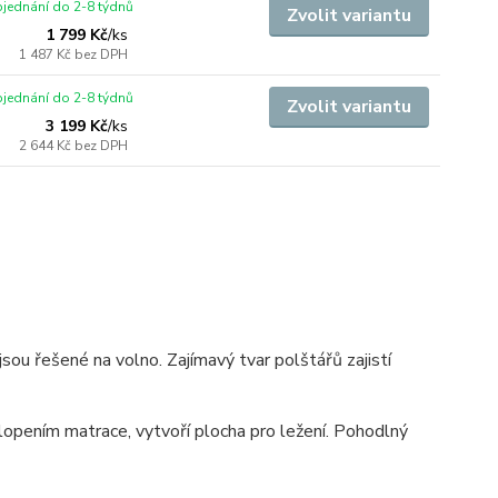
jednání do 2-8 týdnů
Zvolit variantu
1 799 Kč
/
ks
1 487 Kč
bez DPH
jednání do 2-8 týdnů
Zvolit variantu
3 199 Kč
/
ks
2 644 Kč
bez DPH
sou řešené na volno. Zajímavý tvar polštářů zajistí
pením matrace, vytvoří plocha pro ležení. Pohodlný