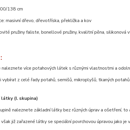
200/138 cm
e: masivní dřevo, dřevotříska, překližka a kov
novité pružiny faliste, bonellové pružiny, kvalitní pěna, silikonová
:
 naleznete více potahových látek s různými vlastnostmi a odoln
 vybírat z celé řady potahů, semišů, mikroplyšů, tkaných potahů 
látky (I. skupina)
upině naleznete základní látky bez různých úprav a ošetření, to 
u však již zařazené látky se speciální povrchovou úpravou jako je