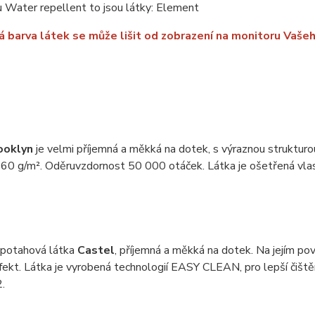
 Water repellent to jsou látky: Element
 barva látek se může lišit od zobrazení na monitoru Vašeh
ooklyn
je velmi příjemná a měkká na dotek, s výraznou struktur
60 g/m². Oděruvzdornost 50 000 otáček. Látka je ošetřená vlast
 potahová látka
Castel
, příjemná a měkká na dotek. Na jejím pov
efekt. Látka je vyrobená technologií EASY CLEAN, pro lepší čiš
.