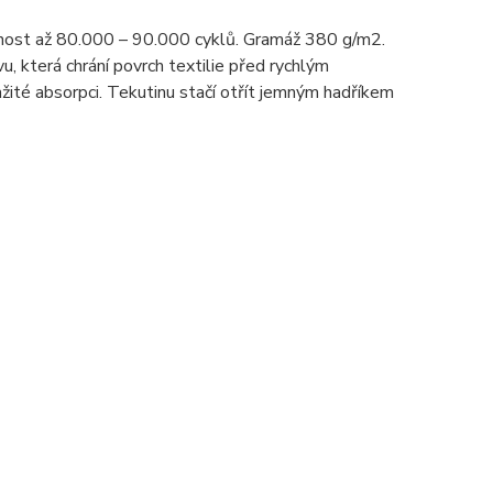
nost až 80.000 – 90.000 cyklů. Gramáž 380 g/m2.
u, která chrání povrch textilie před rychlým
žité absorpci. Tekutinu stačí otřít jemným hadříkem