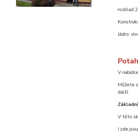
rozklad 
Konstrukc
Jádro: vl
Potah
V nabídce
Můžete si
další.
Základní 
V této sk
I zde jso