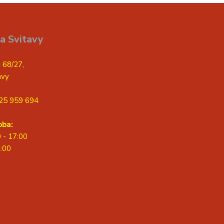
a Svitavy
 68/27,
avy
25 959 694
oba:
0 - 17:00
2:00