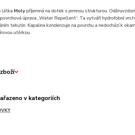
 látka
Moly
příjemná na dotek s jemnou strukturou. Oděruvzdor
 povrchová úprava „Water Repellent“. Ta vytváří hydrofobní vrstv
ním tekutin. Kapalina kondenzuje na povrchu a nedochází k okam
rovou utěrkou.
zboží
zařazeno v kategoriích
OVKY