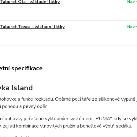
Taburet Ola - základní látky
Na ob
Taburet Tosca - základní látky
Na ob
tní specifikace
ka Island
ohovka s funkcí rozkladu. Opěrné polštáře ze silikonové výplně j
 pohodlí a pevný opěr.
ní pohovky je řešeno výklopným systémem „PUMA“, kdy se vyklo
 zajistí kombinace vlnovitých pružin a bonellová výplň sedáku.