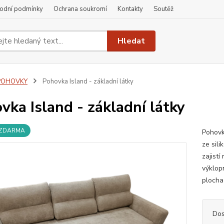
odní podmínky
Ochrana soukromí
Kontakty
Soutěž
Hledat
POHOVKY
Pohovka Island - základní látky
vka Island - základní látky
 ZDARMA
Pohovk
ze sil
zajist
výklop
plocha
Dos