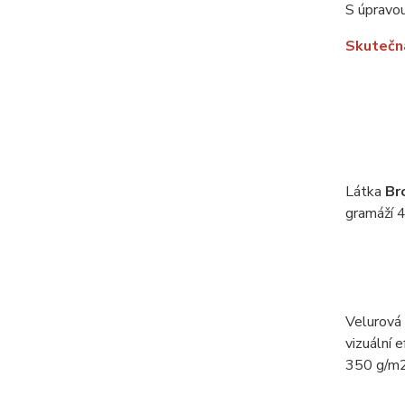
S úpravou
Skutečná
Látka
Br
gramáží 4
Velurová
vizuální 
350 g/m2